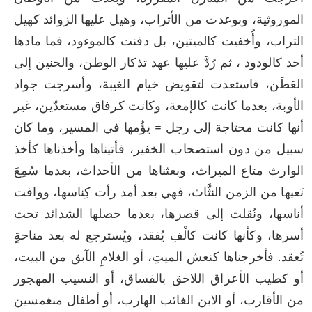
الموروثية، وبوعدت من الأتراب، وهيل عليها الزوائد كهيل 
التراب، وأُخفيت كالميتين، بل دفنت كالموءود، فما مادها 
أحد كالودود ، ثم رُدَّ عليها عهد تذكار الوطن، والحنين إلى 
العَطَن، فاستعدت لتقويض خيام الغيبة، وأسرجت جواد 
الأوبة، بعدما كانت كالإمعة، وكانت كرفاق مستعدّين، غير 
أنها كانت محتاجة إلى رجل = يؤُمها في المسير، وما كان 
سبيل من دون استصحاب الخفير، فأتيناها وأخذناها كأخذ 
الوارث متاع الميراث، وبعثناها من الأحداث، بعدما سُمِعَ 
نَعيها من الزمن النثَّاث، فهي بعد أمد رأت كِناسها، ووافت 
أناسها، ونُقلت إلى قصرها، بعدما حصلها الشدائد تحت 
أسرها، وكأنها كانت كالْفِ يُفقد، ويُسترجع له بعد مناحةٍ 
تُعقد. فأخرجناها كنعش الميتِ، أو الغلامِ الآبق من البيت، 
أو كطيب الأعراق اللاحق بالفساق، أو النسيب المهجور 
من الأقارب، أو الابن الغائب الهارب، أو أطفال منغمسين 