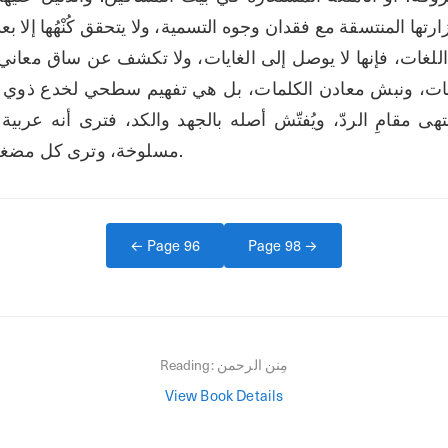
مسلوخة، وترى كل مضغة من أبداء عربي مبين.
← Page
96
Page
98
→
مِنن الرحمن
Reading:
View Book Details