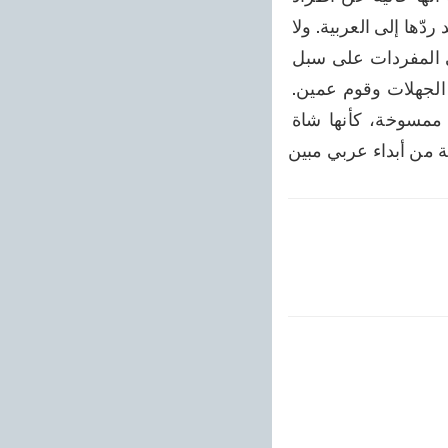
المادة اطراد المادة وغزارتها المنتسقة مع فقدان وجوه التسمية، ولا يتحقق كُنْهُها إلا بعد ردّها إلى العربية. ولا 
يخدعك قليلها في تلك اللغات، فإنها لا يوصل إلى الغايات، ولا تكشف عن ساق معاني المفردات على سبل 
اطراد اشتقاق ،المشتقات، ونبش معادن الكلمات، بل هي تفهيم سطحي لخدع ذوي الجهلات وقوم عمين. 
وكلّما يُرَدُّ لفظ إلى منتهى مقامِ الردّ، ويُفتّش أصله بالجهد والكد، فترى أنه عربية ممسوخة، كأنها شاة 