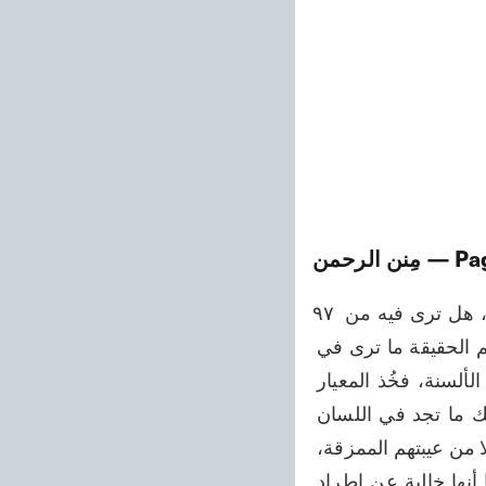
— Pa
مِنن الرحمن
۹۷ ـزَّه عن المعرّة والعيب، وإنه لا يُخطئ كالناقصين. أنظر إلى ما خلق من قدرة كاملة، هل ترى فيه من 
فتور أو منقصة؟ ثم ارج البصر هل ترى من فتور في خلق رب العالمين؟ فكفاك لفهم الحقيقة ما ترى في 
صحيفة الفطرة، ولن ترى اختلافا في خلقة حضرة الأحدية. فهذا هو المعيار لمعرفة الألسنة، فخُذ المعيار 
واعرف ما أنار، واتق الله الذي يُحب المتقين، واستفق ولا تكن من الغالين. ولا يريبك ما تجد في اللسان 
الهندية وغيرها من الألسنة قليلا من الألفاظ المفردة، فإنها ليست من دارهم الخربة، ولا من عيبتهم الممزقة، 
بل هي كالأموال المسروقة، أو الأمتعة المستعارة في بيت المساكين. والدليل عليها أنها خالية عن اطراد 