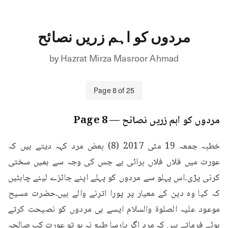
مردوں کو اہم زریں نصائح
by
Hazrat Mirza Masroor Ahmad
Page
8
of
25
مردوں کو اہم زریں نصائح
— Page
8
خطبہ جمعہ 19 مئی 2017 (8) بعض مرد کہہ دیتے ہیں کہ 
عورت میں فلاں فلاں برائی ہے جس کی وجہ سے ہمیں سختی 
کرنی پڑی۔اس پہلو سے مردوں کو پہلے اپنے جائزے لینے چاہئیں 
کہ کیا وہ دین کے معیار پر پورا اترنے والے ہیں۔حضرت مسیح 
موعود علیہ الصلوۃ والسلام ایسے ہی مردوں کو نصیحت کرتے 
ہوئے فرماتے ہیں کہ مرد اگر پارسا طبع نہ ہو تو عورت کب صالحہ 