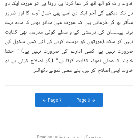
خاوند رات کو اٹھ اٹھ کر دعا کرتا ہے، روتا ہے، تو عورت ایک دو 
دن تک دیکھے گی آخر ایک دن اسے بھی خیال آوے گا اور ضرور 
متأثر ہو گی۔فرماتے ہیں کہ عورت میں متاثر ہونے کا مادہ بہت 
ہوتا ہے۔۔۔۔۔۔ان کی درستی کے واسطے کوئی مدرسہ بھی کفایت 
نہیں کر سکتا۔(عورتوں کو درست کرنے کے لئے کسی سکول کی 
ضرورت نہیں ہے، کسی ادارے کی ضرورت نہیں ہے۔) ” جتنا 
خاوند کا عملی نمونہ کفایت کرتا ہے۔“ (اگر اصلاح کرنی ہے تو 
خاوند اپنی اصلاح کر لیں۔اپنے عملی نمونے دکھائیں
← Page
7
Page
9
→
مردوں کو اہم زریں نصائح
Reading: