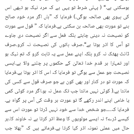
ہوسکتی ہے۔“ ( پہلی شرط تو یہی ہے کہ مرد نیک ہو تبھی اس 
کی بیوی بھی صالحہ ہوگی۔) فرمایا کہ ”ہاں اگر مرد خود صالح 
بنے تو عورت بھی صالحہ بن سکتی ہے۔فرمایا کہ ” قول سے عورت 
کو نصیحت نہ دینی چاہئے بلکہ فعل سے اگر نصیحت دی جاوے 
تو اُس کا اثر ہوتا ہے“۔صرف باتوں کی نصیحت نہ کرو۔صرف 
ڈانٹ پھٹک نہ کرو بلکہ اپنے عمل سے یہ ثابت کرو کہ تم نیک ہو 
اور تمہارا ہر قدم خدا تعالیٰ کے حکموں پر چلنے والا ہے۔ایسی 
نصیحت جو عمل سے ہوگی تو فرمایا کہ اس کا اثر ہوتا ہے۔فرمایا 
کہ عورت تو در کنار اور بھی کون ہے جو صرف قول سے کسی کی 
مانتا ہے۔( کوئی نہیں مانتا جب تک عمل نہ ہو۔اگر مرد کوئی کمی 
یا خامی اپنے اندر رکھے گا تو عورت ہر وقت کی اُس پر گواہ ہے۔
فرمایا کہ۔۔۔۔جو شخص خدا سے خود نہیں ڈرتا تو عورت اس سے 
کیسے ڈرے؟ نہ ایسے مولویوں کا وعظ اثر کرتا ہے نہ خاوند کا۔ہر 
حال میں عملی نمونہ اثر کیا کرتا ہے۔فرماتے ہیں کہ ”بھلا جب 