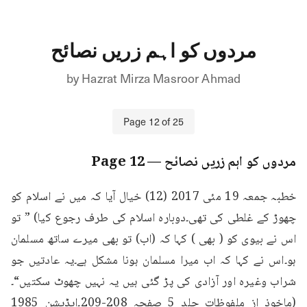
مردوں کو اہم زریں نصائح
by
Hazrat Mirza Masroor Ahmad
Page
12
of
25
مردوں کو اہم زریں نصائح
— Page
12
خطبہ جمعہ 19 مئی 2017 (12) خیال آیا کہ میں نے اسلام کو 
چھوڑ کے غلطی کی تھی۔دوبارہ اسلام کی طرف رجوع کیا) ” تو 
اس نے بیوی کو ( بھی ) کہا کہ (اب) تو بھی میرے ساتھ مسلمان 
ہو۔اس نے کہا کہ اب میرا مسلمان ہونا مشکل ہے۔یہ عادتیں جو 
شراب وغیرہ اور آزادی کی پڑ گئی ہیں یہ نہیں چھوٹ سکتیں“۔
(ماخوذ از ملفوظات جلد 5 صفحہ 208-209۔ایڈیشن 1985 