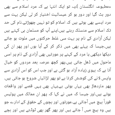
ءمطبوعہ انگلستان )۔یہ تو ایک انتہا ہے کہ مرد اسلام سے بھی 
دور ہٹ گیا اور دور ہو کر عیسائیت اختیار کر لی لیکن بہت سے 
مرد ایسے بھی ہوتے ہیں کہ اسلام کو تو نہیں چھوڑتے۔نام کی حد 
تک اسلام سے منسلک رہتے ہیں۔اپنے آپ کو مسلمان ہی کہتے ہیں 
لیکن آزادی کے نام پر بہت سی غلط حرکتوں میں ملوث ہو جاتے 
ہیں۔جیسا کہ پہلے بھی میں ذکر کر کے آیا ہوں اور پھر ان کی 
دیکھا دیکھی یا مرد کے کہنے پر عورتیں بھی آزادی کے نام پر اسی 
ماحول میں ڈھل جاتی ہیں۔پھر کچھ عرصہ بعد مردوں کو خیال 
آتا ہے کہ بیوی زیادہ آزاد ہو گئی ہے اور جب اس کو اس آزادی سے 
واپس لانے کی کوشش کرتا ہے تو پھر لڑائیاں شروع ہو جاتی ہیں۔
پھر ماردھاڑ بھی یہاں ہوتی ہے۔یہاں بھی یہی قصے اور واقعات 
ہوتے ہیں۔اور جیسا کہ میں نے کہا کہ پھر ان ممالک میں پولیس 
فوراً بیچ میں آجاتی ہے۔عورتوں اور بچوں کے حقوق کے ادارے جو 
ہیں وہ بیچ میں آ جاتے ہیں اور پھر گھر بھی ٹوٹتے ہیں اور بچے 