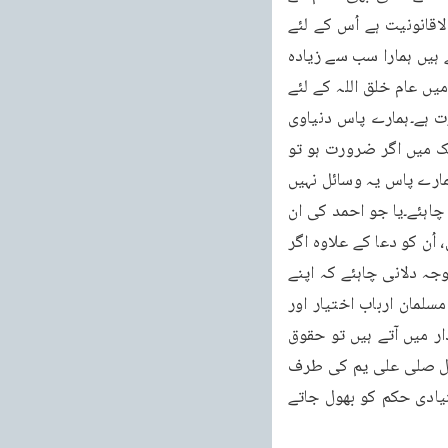
نقصان کا نشانہ بنایا جارہا ہے یا کسی بھی مسلمان ملک میں کسی بھی طرح کی بے چینی اور لاقانونیت ہے اُس کے لئے 
ایک احمدی جو حقیقی مسلمان ہے، اُسے دعا کرنی چاہئے۔ہم جو اس زمانے کے امام کو ماننے والے ہیں ہمارا سب سے زیادہ 
یہ فرض بنتا ہے کہ مسلمانوں کی ہمدردی میں بڑھ کر اظہار کرنے والے ہوں۔جب ہم عہد بیعت میں عام خلق اللہ کے لئے 
ہمدردی رکھنے کا عہد کرتے ہیں تو مسلمانوں کے لئے تو سب سے بڑھ کر اس جذبے کی ضرورت ہے۔ہمارے پاس دنیاوی 
حکومت اور وسائل تو نہیں جس سے ہم مسلمانوں کی عملی مدد بھی کر سکیں یا کسی بھی ملک میں اگر ضرورت ہو تو 
کر سکیں، خاص طور پر بعض ممالک کی موجودہ سیاسی اور ملکی صورتِ حال کے تناظر میں ہمارے پاس یہ وسائل نہیں 
ہیں کہ ہم جا کر مدد کر سکیں۔ہاں ہم دعا کر سکتے ہیں اور اس طرف ہر احمدی کو توجہ دینی چاہئے۔یا جو احمد کی ان 
ممالک میں بس رہے ہیں یا اُن ممالک کے باشندے ہیں جن میں آج کل بعض مسائل کھڑے ہوئے ہیں، اُن کو دعا کے علاوہ اگر 
کسی احمدی کے اربابِ حکومت یا سیاستدانوں سے تعلق ہیں تو انہیں اس بات کی طرف بھی توجہ دلانی چاہئے کہ اپنے 
ذاتی مفادات کے بجائے اُن کو قومی مفادات کو ترجیح دینی چاہئے۔لیکن إِلا مَا شَاءَ اللهُ عموما مسلمان ارباب اختیار اور 
حکومت جب اقتدار میں آتے ہیں، سیاسی لیڈر جب اقتدار میں آتے ہیں یا کسی بھی طرح اقتدار میں آتے ہیں تو حقوق 
العباد اور اپنے فرائض بھول جاتے ہیں۔اس کی اصل وجہ تو ظاہر ہے تقویٰ کی کمی ہے۔جس رسول صلی علی یم کی طرف 
منسوب ہوتے ہیں، جس کتاب قرآن کریم پر ایمان لانے اور پڑھنے کا دعوی کرتے ہیں، اس کے بنیادی حکم کو بھول جاتے 