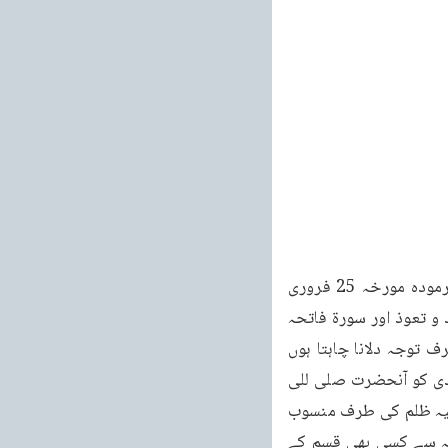
خطبات مسرور جلد نهم 93 8 خطبہ جمعہ فرمودہ مورخہ 25 فروری 2011ء خطبه جمعه فرموده مورخہ 25 فروری 
2011ء بمطابق 25 تبلیغ 1390 ہجری شمسی بمقام مسجد بیت الفتوح ، لندن (برطانیہ) تشہد و تعوذ اور سورۃ فاتحہ 
کی تلاوت کے بعد حضور انور ایدہ اللہ تعالیٰ بنصرہ العزیز نے فرمایا: آج میں ایک دعا کی طرف توجہ دلانا چاہتا ہوں 
جس کا تعلق تمام عالم اسلام سے ہے۔اس وقت مسلمانوں سے ہمدردی کا تقاضا ہے اور ایک احمدی کو آنحضرت صلی للی 
کم سے جو محبت ہے اور ہونی چاہئے ، اس کا تقاضا ہے کہ جو بھی اپنے آپ کو آنحضرت صلی علیہ ظلم کی طرف منسوب 
کرتے ہوئے کلمہ پڑھتا ہے ، جو بھی اپنے آپ کو مسلمان کہتا ہے ، جو بھی مسلمان ہونے کی وجہ سے کسی بھی قسم کے 