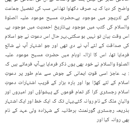
واضح کر دیا کہ یہ صرف دکھاوا تھا۔اس سب کی تفصیل جماعت 
کے لٹریچر میں موجود ہے۔حضرت مسیح موعود علیہ الصلوۃ 
والسلام کی کتب میں موجود ہے۔تاریخ احمدیت میں موجود ہے۔
اس وقت بیان تو نہیں ہو سکتی۔بہر حال اس دعوت نے جو اسلام 
کی صداقت کے لئے آپ نے دی تھی اور جو اشتہار آپ نے شائع 
فرمایا تھا، اس کا ازالہ اوہام میں حضرت مسیح موعود علیہ 
الصلوۃ والسلام نے خود بھی یوں ذکر فرمایا ہے۔آپ فرماتے ہیں کہ 
: یہ عاجز اسی قوتِ ایمانی کے جوش سے عام طور پر دعوتِ 
اسلام کے لئے کھڑا ہوا اور بارہ ہزار کے قریب اشتہارات دعوتِ 
اسلام رجسٹری کرا کر تمام قوموں کے پیشواؤں اور امیروں اور 
والیانِ ملک کے نام روانہ کئے۔یہاں تک کہ ایک خط اور ایک اشتہار 
بذریعہ رجسٹری گورنمنٹ برطانیہ کے شہزادہ ولی عہد کے نام 
بھی روانہ کیا اور