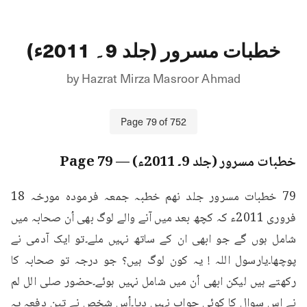
خطبات مسرور (جلد 9۔ 2011ء)
by
Hazrat Mirza Masroor Ahmad
Page
79
of
752
خطبات مسرور (جلد 9۔ 2011ء)
— Page
79
79 خطبات مسرور جلد نهم خطبہ جمعہ فرمودہ مورخہ 18 
فروری 2011ء کہ کچھ بعد میں آنے والے لوگ بھی اُن صحابہ میں 
شامل ہوں گے جو ابھی ان کے ساتھ نہیں ملے۔تو ایک آدمی نے 
پوچھا۔یارسول اللہ ! یہ کون لوگ ہیں؟ جو درجہ تو صحابہ کا 
رکھتے ہیں لیکن ابھی اُن میں شامل نہیں ہوئے۔حضور صلى الل لم 
نے اس سوال کا کوئی جواب نہیں دیا۔اُس شخص نے تین دفعہ یہ 