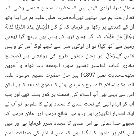
سوال دہرایا۔راوی کہتے ہیں کہ حضرت سلمان فارسی رضی اللہ 
تعالیٰ عنہ ہم میں بیٹھے تھے۔آنحضرت صلی علیہ ہم نے اپنا ہاتھ 
اُن کے کندھے پر رکھا اور فرمایا کہ لَوْ كَانَ الْإِيْمَانُ عِنْدَ الثَّرَيَّا لَنَالَهُ 
رِجَالٌ مِنْ هَؤُلَاءِ کہ اگر ایمان ثریا کے پاس بھی پہنچ گیا (یعنی 
زمین سے اُٹھ گیا) تو ان لوگوں میں سے کچھ لوگ اُس کو واپس 
لائیں گے۔رَجُلٌ اور رِجَال دونوں طرح کی روایتیں ہیں۔(صحیح 
بخاری کتاب التفسير تفسير سورة الجمعة باب قوله و آخرین 
منھم۔۔۔حدیث نمبر 4897) بہر حال حضرت مسیح موعود علیہ 
الصلوۃ والسلام کا مسیح و مہدی ہونے کا دعویٰ تو بعد کا ہے لیکن 
اس سے پہلے بھی آپ اسلام کی خدمت پر کمر بستہ تھے۔اور جب 
آپ کو الہام الہی کے تحت صدی کا مجدد ہونے کا علم ہوا تو آپ نے 
ایک اشتہار انگریزی اور اردو میں شائع فرمایا اور اعلان فرمایا کہ 
مجھے خدا تعالیٰ نے اس صدی کا مجدد مقرر فرمایا ہے اور میں 
اس کام پر مامور کیا گیا ہوں کہ میں اسلام کی صداقت تمام 