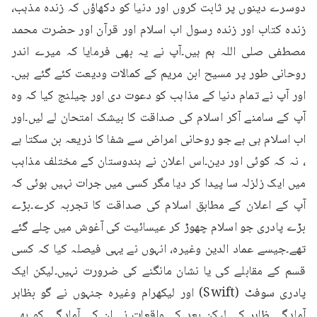
دوسرے دینوں پر ثابت کروں اور دنیا کو دکھاؤں کہ زندہ مذہب، 
زندہ کتاب اور زندہ رسول اب اسلام اور قرآن اور حضرت محمد 
مصطفی صلی اللہ ہم ہیں۔آپ نے یہ بھی فرمایا کہ میرے اندر 
روحانی طور پر مسیح ابن مریم کے کمالات ودیعت کئے گئے ہیں۔
اور آپ نے تمام دنیا کے مذاہب کو دعوت دی اور چیلنج کیا کہ وہ 
آپ کے سامنے آکر اسلام کی صداقت کا بیشک امتحان لے لیں۔اور 
اب اسلام ہی ہے جو روحانی امراض سے شفا کا ذریعہ بن سکتا ہے 
، نہ کہ کوئی اور دین۔اس اعلان نے ہندوستان کے مختلف مذاہب 
میں ایک زلزلہ سا پیدا کر دیا مگر کسی میں جرات نہیں ہوئی کہ 
آپ کے اعلان کے مطابق اسلام کی صداقت کا تجربہ کرے۔بڑے 
بڑے پادری جو اسلام چھوڑ کر عیسائیت کی آغوش میں چلے گئے 
تھے۔جیسے عماد الدین وغیرہ، انہوں نے یہی فیصلہ کیا کہ کسی 
قسم کے مقابلے کی یا نشان مانگنے کی ضرورت نہیں۔لیکن ایک 
پادری سوفٹ (Swift) اور لیکھرام وغیرہ جنہوں نے گو بظاہر 
آمادگی ظاہر کی لیکن بعد کے واقعات نے ان کی آمادگی کو بھی 