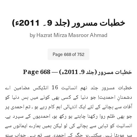
خطبات مسرور (جلد 9۔ 2011ء)
by
Hazrat Mirza Masroor Ahmad
Page
668
of
752
خطبات مسرور (جلد 9۔ 2011ء)
— Page
668
خطبات مسرور جلد نهم انسانیت 16 انڈیکس مضامین اے 
دشمنانِ احمدیت! جو دنیا کے کسی بھی کونے میں بس دنیا کو 
آفات سے بچانے کے لئے ایک انتہائی اہم کام رہے ہو ، تم احمدی پر 
جو بھی ظلم روا رکھنا چاہتے ہو رکھ ہو، احمدیوں کے سپرد ہے۔
انسانیت کو تباہی سے بچانے کی لو لیکن ہمیں ہمارے ایمانوں سے 
سر موہٹا نہیں سکتے۔ہر جگہ کے احمدی سے تم یہی جواب سنو 