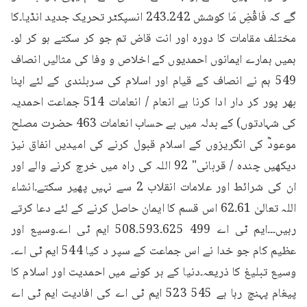
گے کہ فَاقْضِ مَا کوشش 242۔243 انسپکٹر تحریک جدید انڈیا۔کا 
مختلف مقامات کا دورہ اور انت قاض تم جو کر سکتے ہو کر لو۔
ہمیں ہمارے ایمانوں احمدیوں کے اخلاص و وفا کی مثالیں انصاف 
549 ہم نے انصاف کے قیام اور اسلام کی سربلندی کے لئے اپنا 
بھر پور کر دار ادا کرنا ہے انعام / انعامات 514 جماعت احمدیہ 
کی شہادتوں) کے بدلہ میں بے حساب انعامات 463 حضرت مصلح 
موعودؓ کی انگریزوں کے اسلام قبول کرنے کی امیدیں انفاق نیز 
دیکھیں چندہ / قربانی" 92 اللہ کی راہ میں خرچ کرنے والے اور 
ان کی شرائط اور علامات انقلاب 2 سے نہیں پھیر سکتے۔انشاء 
اللہ تعالیٰ 61۔62 اس قسم کا ایمان حاصل کرنے کے لئے دعا کرتے 
رہیں۔۔۔ایم ٹی اے 499 625۔593۔508 ایم ٹی اے۔وسیع اور 
عظیم کام جو خدا نے اس جماعت کے سپر د کیا 544 ایم ٹی اے۔
وسیع تبلیغ کا ذریعہ۔دنیا کے ہر کونے میں احمدیت اور اسلام کا 
پیغام پہنچ رہا ہے 545 523 ایم ٹی اے کی افادیت ایم ٹی اے 