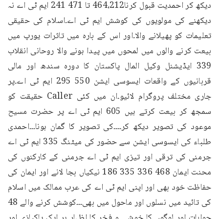
دیکھ کر احمدیت قبول کرنا464،212 تا 471 241 ایم ٹی اے نہ 
دیکھنے کی مولویوں کی کوشش ایم ٹی اے۔اسلام کی حقیقی 
تعلیمات کو پھیلانے والا۔اور اس کے بارہ میں تاثرات یورپ میں 
بیعت کرنے والوں میں لمحوں میں پیدا ہونے والا روحانی انقلاب 
339 ایڈیشنل وکیل المال پاکستان کا دورہ سندھ اور مالی 
قربانیوں کے واقعات ایسوسی ایشن 550 295 ایم ٹی اے۔پر 
جاری مختلف پروگرام لائیو۔ان میں کئی Caller حقیقت کو 
سمجھ کر بیعت کرتے ہیں 605 ایم ٹی اے پر حضرت مسیح 
موعود کی تصویر دیکھ کر۔۔۔۔کی تصویر کا گمان ہونا۔۔۔احمدی 
طلباء کی ایسوسی ایشن سے حضور کی میٹنگ 335 ایم ٹی اے 
جرمنی کی ترقی اور تیزی ایم ٹی اے جرمنی کے کارکنوں کی 
محنت ایمان 468 336 335 186 نیکیاں بجا لانے اور ایمان کی 
حفاظت خود بھی اور اپنی ایم ٹی اے کی عرب ممالک میں اسلام 
کی تائید میں نسلوں اور ماحول میں بھی۔۔۔کوشش کرنے والے 48 
جوابات اور لوگوں کا خوشی و فخر کا اظہار ہر ایک پاکبازی اور 