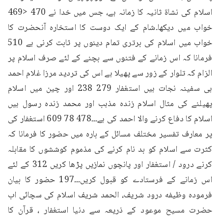
اسلام کی نشاۃ ثانیہ کا زمانہ ہے، جس میں خدا نے 470 <469 
خواب میں دیکھا۔شام کے ایک دوست کا استخارہ آنحضرت کا 
خواب میں اسلام کی برتری تمام دینوں پر ثابت کرنی ہے 510 
فرمانا کہ اس زمانے کے فتنوں سے بچنے کے لئے صرف اسلام پر 
الزام کہ تلوار کے زور سے پھیلا ہے اس کی تردید مرزا غلام احمد 
ہی سفینہ نجات ہیں استغفار 279 238 اور چین میں اسلام 
پھیلنے کی مثال اسلام زندہ مذہب اور محمد زندہ رسول ہیں 
اسلام کا دفاع کرنے والا احمد کی ہے۔۔۔478 78 609 استغفار کی 
پر معارف تفسیر مختلف مسائل کے بارہ میں حضور کا فرمانا کہ 
کثرت سے اسلام کو بد نام کرنے کی مذموم کوششوں کا مقابلہ 
کرنے درود / استغفار اور پانچوں نمازیں پڑھا کریں 312 کے لئے 
اس زمانے کے فرستادے کو قبول کریں۔۔۔197 حضور کا بیان 
فرموده وظیفه درود شریف، الحمد شریف اسلام کی سچائی اب 
حضرت مسیح موعود کے ذریعہ سے دنیا استغفار ، قرآن کا 