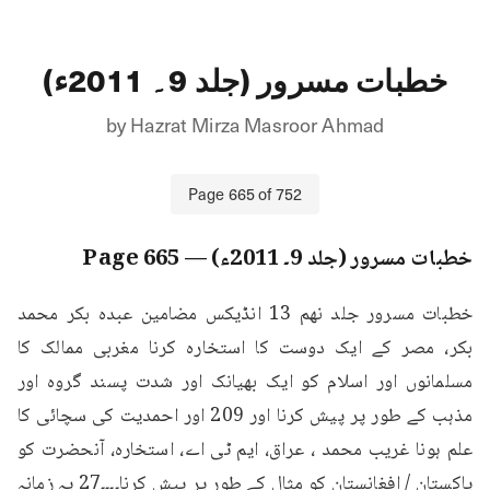
خطبات مسرور (جلد 9۔ 2011ء)
by
Hazrat Mirza Masroor Ahmad
Page
665
of
752
خطبات مسرور (جلد 9۔ 2011ء)
— Page
665
خطبات مسرور جلد نهم 13 انڈیکس مضامین عبدہ بکر محمد 
بكر، مصر کے ایک دوست کا استخارہ کرنا مغربی ممالک کا 
مسلمانوں اور اسلام کو ایک بھیانک اور شدت پسند گروہ اور 
مذہب کے طور پر پیش کرنا اور 209 اور احمدیت کی سچائی کا 
علم ہونا غریب محمد ، عراق، ایم ٹی اے، استخارہ، آنحضرت کو 
پاکستان / افغانستان کو مثال کے طور پر پیش کرنا۔۔۔۔27 یہ زمانہ 