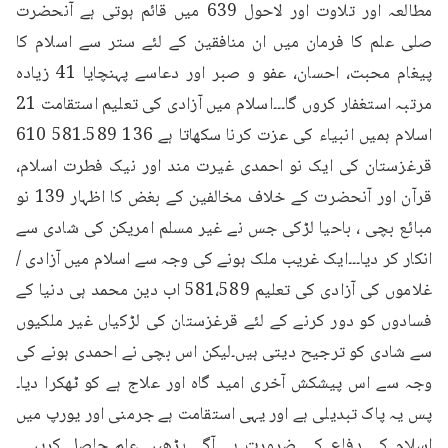
مطالعہ اور تلاوت اور لاحول 639 میں قائم ہوتی ہے آنحضرت 
صلی علم کا فرمان میں ان منافقین کے لئے ستر سے اسلام کا 
پیغام محبت، احسان، عفو و صبر اور دعاسے پہنچایا 41 زیادہ 
مرتبہ استغفار کروں گا۔۔۔اسلام میں آزادی کی تعلیم استقامت 21 
اسلام ہمیں انبیاء کی عزت کرنا سکھاتا ہے 136 589۔581 610 
قرغزستان کی ایک نو احمدی غیرت مند اور نیک فطرت اسلام، 
قرآن اور آنحضرت کے خلاف مخالفین کے بغض کا اظہار 139 نو 
مبائع بچی ، باحیا لڑکی جس نے غیر مسلم امریکن کی شادی سے 
انکار کر دیا۔۔۔ایک غریب ملک ہونے کی وجہ سے اسلام میں آزادی / 
غلاموں کی آزادی کی تعلیم 581،589 اب دین محمد ہی دنیا کے 
فسادوں کو دور کرنے کے لئے قرغزستان کی لڑکیاں غیر ملکیوں 
سے شادی کو ترجیح دیتی ہیں۔لیکن اس بچی نے احمدی ہونے کی 
وجہ سے اس پیشکش آخری امید گاہ اور علاج ہے کو ٹھکرا دیا۔
پس یہ پاک تبدیلی ہے اور یہی استقامت ہے جرمنی اور یورپ میں 
اسلام کے دفاع کی ضرورت ہے آگے بڑھیں علم حاصل کریں۔۔۔