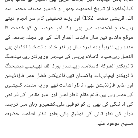
کیا۔(ماخوذ از تاریخ احمدیت جموں و کشمیر مصنفہ محمد اسد 
اللہ قریشی صفحہ 132) اور بڑے تحقیقی کام سر انجام دیتے 
رہے۔خدام الاحمدیہ میں بھی ایک لمبا عرصہ ان کو خدمت کا 
موقع ملا۔دو تین سال ماہنامہ انصار اللہ کے اور مجلہ جامعہ کے 
مدیر رہے۔تقریباً بارہ تیرہ سال پر نٹر خالد و تشخیز الاذہان بھی 
الفضل رہے۔ضیاء الاسلام پریس کے مینجر اور پرنٹر رہے۔مینجنگ 
ڈائریکٹر الشركة الاسلامیہ رہے۔صدر بورڈ الف تھے۔پہلے مینیجنگ 
ڈائریکٹر ایم۔ٹی۔اے پاکستان تھے۔ڈائریکٹر فضل عمر فاؤنڈیشن 
اور طاہر فاؤنڈیشن تھے ، ناظر اشاعت تھے اور یہ متعدد کمیٹیوں 
کے ممبر رہے ہیں۔قائم مقام ناظر اعلیٰ اور امیر مقامی کے فرائض 
کی ادائیگی کی بھی ان کو توفیق ملی۔کشمیری زبان میں ترجمہ 
قرآن کی نظر ثانی کی توفیق پائی۔بطور ناظر اشاعت حضرت 
مسیح موعود علیہ