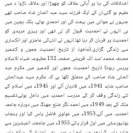
اختلافات کی بنا پر آبائی علاقہ کو چھوڑا اور علاقہ ناڑوا د میں 
مقیم ہو گئے۔ان کے ایک فرزند سید عبد المنان شاہ صاحب تھے 
جنہوں نے جوانی میں بیعت کی اور احمدی ہوئے، بلکہ بچپن میں 
ہی انہوں نے احمدیت قبول کر لی تھی اور پیری مریدی کو 
احمدیت پر قربان کر دیا تھا۔انہوں نے انتہائی عاجزی اور انکساری 
سے زندگی گزاری۔(ماخوذ از تاریخ احمدیت جموں و کشمیر 
مصنفہ محمد اسد اللہ قریشی صفحہ 132 مطبوعہ ضیاء الاسلام 
پریس ربوہ) تاریخ احمدیت جموں اور کشمیر میں مکرم عبد 
الحئی شاہ صاحب کے متعلق لکھا ہے کہ مکرم سید عبدالحئی 
صاحب شاہد 1941ء میں قادیان آئے اور 1945ء میں اسلام کے 
لئے زندگی وقف کر کے مدرسہ احمدیہ میں داخل ہوئے۔تقسیم 
ملک کے بعد 1949ء میں احمد نگر ضلع جھنگ میں دوبارہ جامعہ 
احمدیہ میں آئے۔1953ء میں مولوی فاضل پاس کیا اور پنجاب 
یونیورسٹی میں اول قرار پائے۔1955ء میں جامعتہ المبشرین سے 
شاہد پاس کیا۔بعد میں ایم۔اے عربی بھی امتیاز کے ساتھ پاس 