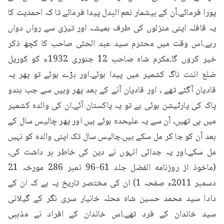
پورا فرمائے۔اُن کے بیشمار نعم البدل پیدا فرمائے تا کہ احمدیت کا 
یہ قافلہ اپنی منزلوں کی طرف ہمیشہ اور تیزی سے رواں دواں 
رہے۔اس وقت میں محترم سید عبد الحئی صاحب کا کچھ ذکر 
خیر کروں گا۔مکرم شاہ صاحب 12 جنوری 1932ء کو کوریل 
ضلع اننت ناگ کشمیر میں پیدا ہوئے۔اور بڑے ہوئے تو پھر یہ 
قادیان آگئے تھے ، اور قادیان آنے کے بعد پھر وہیں سے جب ہندو 
پاک کی پارٹیشن ہوئی ہے تو یہ پاکستان آئے۔ان کی والدہ کشمیر 
میں ہی تھیں، اُن سے یہ علیحدہ ہوئے ہیں اور پھر چالیس سال کے 
بعد اُن کو جا کر مل سکے ہیں۔چالیس سال تک اپنی والدہ کو نہیں 
مل سکے۔اور یہ جدائی انہوں نے دین کی خاطر بر داشت کی۔
(ماخوذ از روزنامه الفضل جلد 61-96 نمبر 286 مورخہ 21 
دسمبر 2011ء صفحہ 1) ان کی مختصر تاریخ یہ ہے کہ ان کے 
دادا سید محمد حسین شاہ محلہ خانیار سری نگر کے گیلانی 
سید خاندان کے فرد تھے۔اس خاندان کے افراد نے مذہبی 