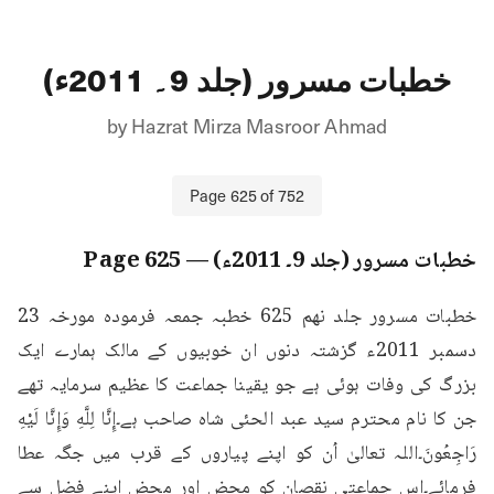
خطبات مسرور (جلد 9۔ 2011ء)
by
Hazrat Mirza Masroor Ahmad
Page
625
of
752
خطبات مسرور (جلد 9۔ 2011ء)
— Page
625
خطبات مسرور جلد نهم 625 خطبہ جمعہ فرمودہ مورخہ 23 
دسمبر 2011ء گزشتہ دنوں ان خوبیوں کے مالک ہمارے ایک 
بزرگ کی وفات ہوئی ہے جو یقینا جماعت کا عظیم سرمایہ تھے 
جن کا نام محترم سید عبد الحئی شاہ صاحب ہے۔إِنَّا لِلَّهِ وَإِنَّا لَيْهِ 
رَاجِعُونَ۔اللہ تعالیٰ اُن کو اپنے پیاروں کے قرب میں جگہ عطا 
فرمائے۔اس جماعتی نقصان کو محض اور محض اپنے فضل سے 