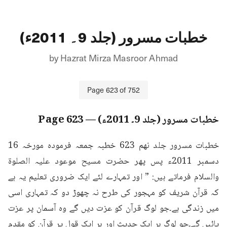
خطبات مسرور (جلد 9۔ 2011ء)
by
Hazrat Mirza Masroor Ahmad
Page
623
of
752
خطبات مسرور (جلد 9۔ 2011ء)
— Page
623
خطبات مسرور جلد نهم 623 خطبہ جمعہ فرمودہ مورخہ 16 
دسمبر 2011ء پس پھر حضرت مسیح موعود علیہ الصلوۃ 
والسلام فرماتے ہیں: ” اور تمہارے لئے ایک ضروری تعلیم یہ ہے 
کہ قرآن شریف کو مہجور کی طرح نہ چھوڑ دو کہ تمہاری اسی 
میں زندگی ہے۔جو لوگ قرآن کو عزت دیں گے وہ آسمان پر عزت 
پائیں گے۔جو لوگ ہر ایک حدیث اور ہر ایک قول پر قرآن کو مقدم 