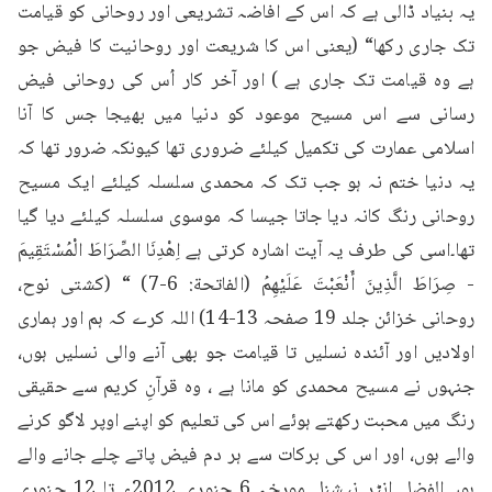
یہ بنیاد ڈالی ہے کہ اس کے افاضہ تشریعی اور روحانی کو قیامت 
تک جاری رکھا“ (یعنی اس کا شریعت اور روحانیت کا فیض جو 
ہے وہ قیامت تک جاری ہے ) اور آخر کار اُس کی روحانی فیض 
رسانی سے اس مسیح موعود کو دنیا میں بھیجا جس کا آنا 
اسلامی عمارت کی تکمیل کیلئے ضروری تھا کیونکہ ضرور تھا کہ 
یہ دنیا ختم نہ ہو جب تک کہ محمدی سلسلہ کیلئے ایک مسیح 
روحانی رنگ کانہ دیا جاتا جیسا کہ موسوی سلسلہ کیلئے دیا گیا 
تھا۔اسی کی طرف یہ آیت اشارہ کرتی ہے اِهْدِنَا الصِّرَاطَ الْمُسْتَقِيمَ 
- صِرَاطَ الَّذِينَ أَنْعَبْتَ عَلَيْهِمُ (الفاتحة: 6-7) “ (کشتی نوح، 
روحانی خزائن جلد 19 صفحہ 13-14) اللہ کرے کہ ہم اور ہماری 
اولادیں اور آئندہ نسلیں تا قیامت جو بھی آنے والی نسلیں ہوں، 
جنہوں نے مسیح محمدی کو مانا ہے ، وہ قرآنِ کریم سے حقیقی 
رنگ میں محبت رکھتے ہوئے اس کی تعلیم کو اپنے اوپر لاگو کرنے 
والے ہوں، اور اس کی برکات سے ہر دم فیض پاتے چلے جانے والے 
ہوں۔الفضل انٹر نیشنل مورخہ 6 جنوری 2012ء تا 12 جنوری 