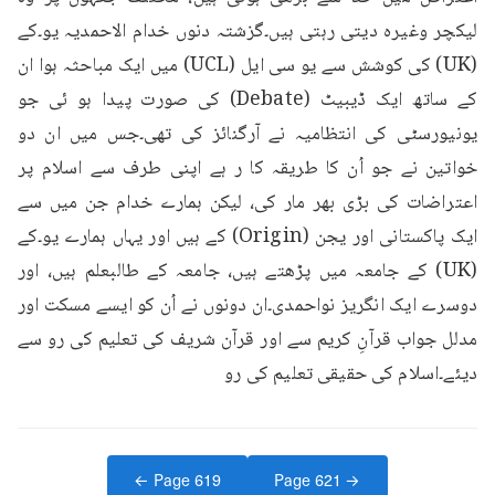
لیکچر وغیرہ دیتی رہتی ہیں۔گزشتہ دنوں خدام الاحمدیہ یو۔کے 
(UK) کی کوشش سے یو سی ایل (UCL) میں ایک مباحثہ ہوا ان 
کے ساتھ ایک ڈیبیٹ (Debate) کی صورت پیدا ہو ئی جو 
یونیورسٹی کی انتظامیہ نے آرگنائز کی تھی۔جس میں ان دو 
خواتین نے جو اُن کا طریقہ کا ر ہے اپنی طرف سے اسلام پر 
اعتراضات کی بڑی بھر مار کی، لیکن ہمارے خدام جن میں سے 
ایک پاکستانی اور یجن (Origin) کے ہیں اور یہاں ہمارے یو۔کے 
(UK) کے جامعہ میں پڑھتے ہیں، جامعہ کے طالبعلم ہیں، اور 
دوسرے ایک انگریز نواحمدی۔ان دونوں نے اُن کو ایسے مسکت اور 
مدلل جواب قرآنِ کریم سے اور قرآن شریف کی تعلیم کی رو سے 
دیئے۔اسلام کی حقیقی تعلیم کی رو
← Page
619
Page
621
→