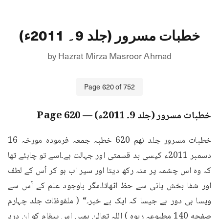
خطبات مسرور (جلد 9۔ 2011ء)
by
Hazrat Mirza Masroor Ahmad
Page
620
of
752
خطبات مسرور (جلد 9۔ 2011ء)
— Page
620
خطبات مسرور جلد نهم 620 خطبہ جمعہ فرمودہ مورخہ 16 
دسمبر 2011ء کیسی بد قسمتی اور جہالت ہے۔اسے تو چاہئے تھا 
کہ وہ اس چشمہ پر منہ رکھ دیتا اور سیر اب ہو کر اُس کے لطف 
اور شفا بخش پانی سے حظ اٹھاتا۔مگر باوجود علم کے اُس سے 
ویسا ہی دور ہے جیسا کہ ایک بے خبر۔“ ( ملفوظات جلد چہارم 
صفحه 140 مطبوعہ ربوہ ) اللہ تعالیٰ ہمیں اس پیغام کو ان درد 