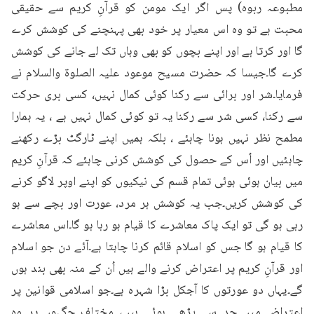
مطبوعہ ربوہ) پس اگر ایک مومن کو قرآنِ کریم سے حقیقی 
محبت ہے تو وہ اس معیار پر خود بھی پہنچنے کی کوشش کرے 
گا اور کرتا ہے اور اپنے بچوں کو بھی وہاں تک لے جانے کی کوشش 
کرے گا۔جیسا کہ حضرت مسیح موعود علیہ الصلوۃ والسلام نے 
فرمایا۔شر اور برائی سے رکنا کوئی کمال نہیں، کسی بری حرکت 
سے رکنا، کسی شر سے رکنا یہ تو کوئی کمال نہیں ہے ، یہ ہمارا 
مطمح نظر نہیں ہونا چاہئے ، بلکہ ہمیں اپنے ٹارگٹ بڑے رکھنے 
چاہئیں اور اُس کے حصول کی کوشش کرنی چاہئے کہ قرآنِ کریم 
میں بیان ہوئی ہوئی تمام قسم کی نیکیوں کو اپنے اوپر لاگو کرنے 
کی کوشش کریں۔جب یہ کوشش ہر مرد، عورت اور بچے سے ہو 
رہی ہو گی تو ایک پاک معاشرے کا قیام ہو رہا ہو گا۔اس معاشرے 
کا قیام ہو گا جس کو اسلام قائم کرنا چاہتا ہے۔آئے دن جو اسلام 
اور قرآنِ کریم پر اعتراض کرنے والے ہیں اُن کے منہ بھی بند ہوں 
گے۔یہاں دو عورتوں کا آجکل بڑا شہرہ ہے۔جو اسلامی قوانین پر 
اعتراض میں حد سے بڑھی ہوئی ہیں، مختلف جگہوں پر وہ 