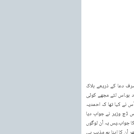
609 خطبات مسرور جلد نهم خطبہ جمعہ فرمودہ مورخہ 09دسمبر 2011ء سے نہیں بلکہ صرف دعا کے ذریعے ہلاک 
ہوں گے۔اس بیان پر میں کوئی ایسی بات نہیں دیکھتا جو کہ فساد کو ہوا دیتی ہو یا باعث فساد ہو۔اس لئے مجھے کوئی 
وجہ نظر نہیں آتی کہ میں احمدیہ مسلم جماعت کے خلاف کوئی قدم اُٹھاؤں۔پھر تیسر اسوال اُس نے کیا تھا کہ احمدیہ 
مسلم کمیونٹی ہالینڈ کا عالمگیر جماعت احمد یہ مسلمہ اور مسرور احمد سے کیا تعلق ہے ؟ اس ڈچ وزیر نے جواب دیا 
کہ احمدیہ مسلم جماعت ہالینڈ عالمگیر جماعت احمد یہ مسلمہ کا ہی ایک حصہ ہے۔تو یہ ہے اُن کا جواب۔پس یہ اُن لوگوں 
اُن کا اپنا ہم مذہب ہے۔