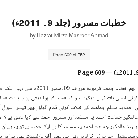
خطبات مسرور (جلد 9۔ 2011ء)
by
Hazrat Mirza Masroor Ahmad
Page
609
of
752
609
— Page
استدان جو پارٹی کا لیڈر بھی ہے، ممبر آف پارلیمنٹ بھی ہے اور پھر 