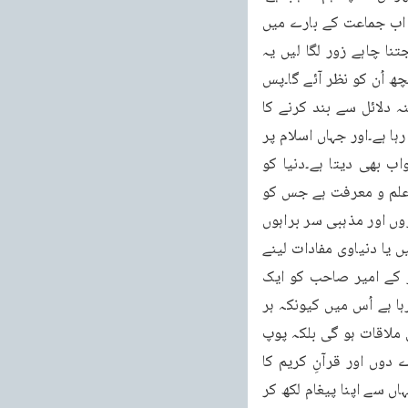
جب سوال اُٹھاتا ہے تو اُس کے سوالوں کا انصاف پر مبنی جواب دیا جاتا ہے۔سنا ہے ولڈر صاحب اب جماعت کے بارے میں 
مزید تحقیق کر رہے ہیں کہ کس طرح جماعت کے منفی پہلو حاصل کریں۔لیکن یہ مخالفین جتنا چاہے زور لگا لیں یہ 
البہی جماعت ہے اور ہمیشہ وہی بات کرتی ہے جو حق ہو اور صداقت ہو۔اور اس میں سے یہی کچھ اُن کو نظر آئے گا۔پس 
ہمیں تو اس زمانے کے امام نے اسلام کا پیغام دنیا کے کونے کونے تک پہنچانے اور دشمن کا منہ دلائل سے بند کرنے کا 
فریضہ سونپا ہے اور اپنی اپنی بساط اور کوشش کے مطابق ہر احمدی اس کام کو سر انجام دے رہا ہے۔اور جہاں اسلام پر 
دشمنانِ اسلام کو حملہ آور دیکھتا ہے وہاں احمدی ہے جو دفاع بھی کرتا ہے اور منہ توڑ جواب بھی دیتا ہے۔دنیا کو 
سمجھاتا بھی ہے۔اور یہ حضرت مسیح موعود علیہ الصلوۃ والسلام کے ذریعہ سے ہی ملی ہوئی علم و معرفت ہے جس کو 
ہم استعمال کرتے ہیں جس کی وجہ سے ہر احمدی بغیر کسی احساس کمتری کے بڑے بڑے لیڈروں اور مذہبی سر براہوں 
کو بھی اسلام کا پیغام پہنچا رہا ہے۔دوسرے اگر لیڈروں کو ملنے جاتے ہیں تو مدد لینے جاتے ہیں یا دنیاوی مفادات لینے 
جاتے ہیں۔کبھی اسلام کا پیغام پہنچانے کی جرات نہیں کرتے۔ابھی گزشتہ دنوں ہمارے کہا بیر کے امیر صاحب کو ایک 
وفد کے ساتھ اٹلی جانے کا موقع ملا۔جانے سے پہلے انہوں نے مجھے بھی کہا کہ یہ جو وفد جارہا ہے اُس میں کیونکہ ہر 
مذہب کے لوگ انہوں نے رکھے ہیں اور ایک ایسی مذہبی تقریب پیدا ہو رہی ہے کہ پوپ سے بھی ملاقات ہو گی بلکہ پوپ 
کے بلانے پر جارہے ہیں اس لئے اگر مناسب سمجھیں تو آپ کی طرف سے اُسے کوئی پیغام دے دوں اور قرآنِ کریم کا 
تحفہ بھی دے دوں۔تو میں نے انہیں کہا کہ بڑی اچھی بات ہے ضرور دیں۔چنانچہ انہیں میں نے یہاں سے اپنا پیغام لکھ کر 