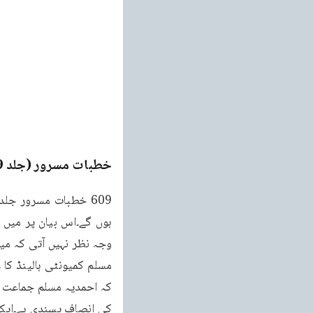
خطبات مسرور (جلد 9۔ 2011ء)
کی انصاف پسندی ہے۔ایک سی