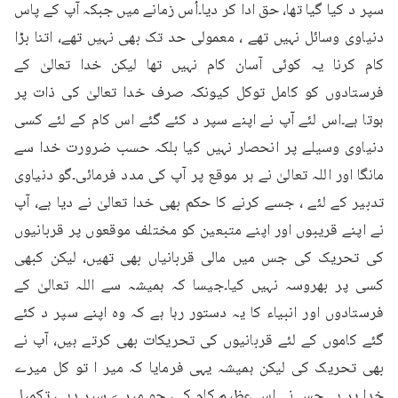
سپر د کیا گیا تھا، حق ادا کر دیا۔اُس زمانے میں جبکہ آپ کے پاس 
دنیاوی وسائل نہیں تھے ، معمولی حد تک بھی نہیں تھے، اتنا بڑا 
کام کرنا یہ کوئی آسان کام نہیں تھا لیکن خدا تعالیٰ کے 
فرستادوں کو کامل توکل کیونکہ صرف خدا تعالیٰ کی ذات پر 
ہوتا ہے۔اس لئے آپ نے اپنے سپر د کئے گئے اس کام کے لئے کسی 
دنیاوی وسیلے پر انحصار نہیں کیا بلکہ حسب ضرورت خدا سے 
مانگا اور اللہ تعالیٰ نے ہر موقع پر آپ کی مدد فرمائی۔گو دنیاوی 
تدبیر کے لئے ، جسے کرنے کا حکم بھی خدا تعالیٰ نے دیا ہے، آپ 
نے اپنے قریبوں اور اپنے متبعین کو مختلف موقعوں پر قربانیوں 
کی تحریک کی جس میں مالی قربانیاں بھی تھیں، لیکن کبھی 
کسی پر بھروسہ نہیں کیا۔جیسا کہ ہمیشہ سے اللہ تعالیٰ کے 
فرستادوں اور انبیاء کا یہ دستور رہا ہے کہ وہ اپنے سپر د کئے 
گئے کاموں کے لئے قربانیوں کی تحریکات بھی کرتے ہیں، آپ نے 
بھی تحریک کی لیکن ہمیشہ یہی فرمایا کہ میر ا تو کل میرے 
خدا پر ہے جس نے اس عظیم کام کی، جو میرے سپر دہے، تکمیل 