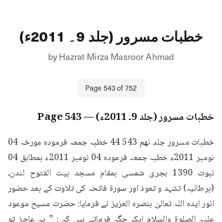
خطبات مسرور (جلد 9۔ 2011ء)
by
Hazrat Mirza Masroor Ahmad
Page
543
of
752
خطبات مسرور (جلد 9۔ 2011ء)
— Page
543
خطبات مسرور جلد نهم 543 44 خطبہ جمعہ فرمودہ مورخہ 04 
نومبر 2011ء خطبہ جمعہ فرمودہ 04 نومبر 2011ء بمطابق 04 
نبوت 1390 ہجری شمسی بمقام مسجد بیت الفتوح لندن، 
(برطانیہ) تشہد و تعوذ اور سورۃ فاتحہ کی تلاوت کے بعد حضور 
انور ایدہ اللہ تعالیٰ بنصرہ العزیز نے فرمایا: حضرت مسیح موعود 
علیہ الصلوۃ والسلام ایک جگہ فرماتے ہیں کہ : ” یہ عاجز تو 