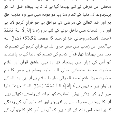
محض اس غرض کے لئے بھیجا گیا ہے کہ تا یہ پیغام خلق اللہ کو 
پہنچاوے کہ دنیا کے تمام مذاہب موجودہ میں سے وہ مذہب حق 
پر اور خدا تعالیٰ کی مرضی کے موافق ہے جو قرآنِ کریم لایا ہے 
اور دار النجات میں داخل ہونے کے لئے دروازہ لا إِلهَ إِلَّا اللهُ مُحَمَّدٌ 
(حجۃ الاسلام۔روحانی خزائن۔جلد 6 صفحہ 53،52) رَّسُولُ الله 
ہے“۔پس اس زمانے میں جس جری اللہ نے قرآنِ کریم کی تعلیم کو 
دنیا میں پھیلانا تھا، قرآن کریم کی تعلیم کو دنیا کے ہر باشندے 
کو اُس کی زبان میں پہنچانا تھا وہ یہی عاشق قرآن اور غلام 
حضرت محمد مصطفی صلی اللہ علیہ وسلم ہے جس کا نام 
حضرت مرزا غلام احمد قادیانی علیہ السلام ہے۔آپ ہی وہ اللہ کے 
پہلوان ہیں جنہوں نے لَا إِلَهَ إِلَّا اللهُ مُحَمَّدٌ رَّسُوْلُ اللہ کا جھنڈا دنیا 
میں لہرا کر بھٹکی ہوئی انسانیت کو نجات کے راستے دکھانے تھے۔
آپ کا روحانی معارف سے پر لٹریچر اور کتب اور آپ کی زندگی 
کا ہر لمحہ اس بات کے گواہ ہیں کہ آپ نے اُس کام کا جو آپ کے 