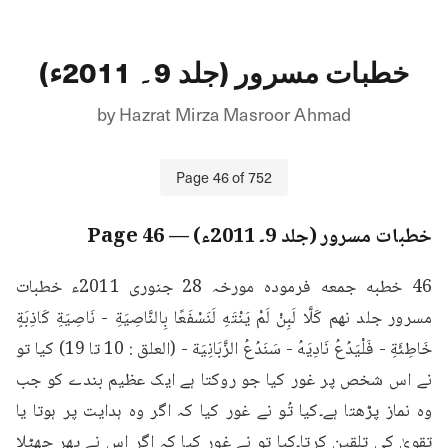
خطبات مسرور (جلد 9۔ 2011ء)
by
Hazrat Mirza Masroor Ahmad
Page
46
of
752
خطبات مسرور (جلد 9۔ 2011ء)
— Page
46
46 خطبه جمعه فرمودہ مورخہ 28 جنوری 2011ء خطبات 
مسرور جلد نهم كَلَّا لَبِنْ لَمْ يَنْتَهِ لَنَسْفَعًا بِالنَّاصِيَةِ - نَاصِيَةِ كَاذِبَةٍ 
خَاطِئَةِ - فَلْيَدُعُ نَادِيَهُ - سَنَدُعُ الزَّبَانِيَة - (العلق : 10 تا 19) کیا تو 
نے اس شخص پر غور کیا جو روکتا ہے ایک عظیم بندے کو جب 
وہ نماز پڑھتا ہے۔کیا تُو نے غور کیا کہ اگر وہ ہدایت پر ہوتا یا 
تقویٰ کی تلقین کرتا۔کیا تو نے غور کیا کہ اگر اس نے پھر جھٹلا 