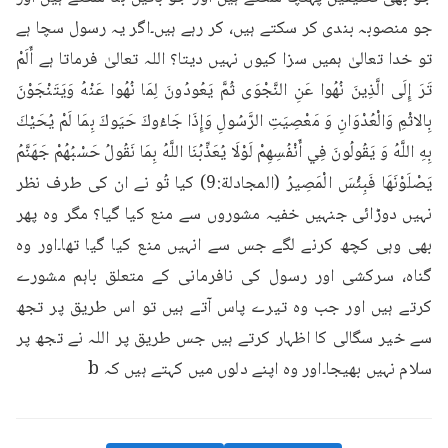
جو منصوبہ بندی کر سکتے ہیں، کر رہے ہیں۔اگر یہ رسول سچا ہے 
تو خدا تعالیٰ ہمیں سزا کیوں نہیں دیتا؟ اللہ تعالیٰ فرماتا ہے أَلَمْ 
تَرَ إِلَى الَّذِينَ نُهُوا عَنِ النَّجْوَى ثُمَّ يَعُودُونَ لِمَا نُهُوا عَنْهُ وَيَتَنْجَوْنَ 
بِالاثْمِ وَالْعُدْوَانِ وَ مَعْصِيَتِ الرَّسُولِ وَإِذَا جَاءُوكَ حَيَوكَ بِمَا لَمْ يُحَيْكَ 
بِهِ اللَّهُ وَ يَقُولُونَ فِي أَنْفُسِهِمْ لَوْلَا يُعَذِّبُنَا اللَّهُ بِمَا نَقُولُ حَسْبُهُمْ جَهَنَّمُ 
يَصْلَوْنَهَا فَبِئْسَ الْمَصِيرُ (المجادلة:9) کیا تُو نے ان کی طرف نظر 
نہیں دوڑائی جنہیں خفیہ مشوروں سے منع کیا گیا؟ مگر وہ پھر 
بھی وہی کچھ کرنے لگے جس سے انہیں منع کیا گیا تھا۔اور وہ 
گناہ، سرکشی اور رسول کی نافرمانی کے متعلق باہم مشورے 
کرتے ہیں اور جب وہ تیرے پاس آتے ہیں تو اس طریق پر تجھ 
سے خیر سگالی کا اظہار کرتے ہیں جس طریق پر اللہ نے تجھ پر 
سلام نہیں بھیجا۔اور وہ اپنے دلوں میں کہتے ہیں کہ b