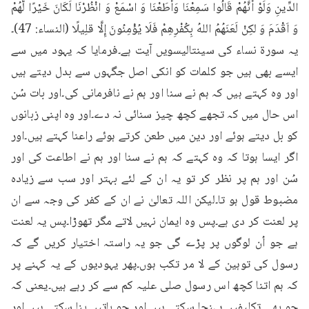
الدِّينِ وَلَوْ أَنَّهُمْ قَالُوا سَمِعْنَا وَأَطَعْنَا وَ اسْمَعْ وَ انْظُرْنَا لَكَانَ خَيْرًا لَّهُمْ 
وَ اَقْدَمَ وَ لكِنْ لَعَنَهُمُ اللهُ بِكُفْرِهِمْ فَلَا يُؤْمِنُونَ إِلَّا قلِيلًا (النساء: 47)۔
یہ سورۃ نساء کی سینتالیسویں آیت ہے۔فرمایا کہ یہود میں سے 
ایسے بھی ہیں جو کلمات کو انکی اصل جگہوں سے بدل دیتے ہیں 
اور وہ کہتے ہیں کہ ہم نے سنا اور ہم نے نافرمانی کی۔اور بات سُن 
اس حال میں کہ تجھے کچھ چیز سنائی نہ دے۔اور وہ اپنی زبانوں 
کو بل دیتے ہوئے اور دین میں طعن کرتے ہوئے راعنا کہتے ہیں۔اور 
اگر ایسا ہوتا کہ وہ کہتے کہ ہم نے سنا اور ہم نے اطاعت کی اور 
سُن اور ہم پر نظر کر تو یہ ان کے لئے بہتر اور سب سے زیادہ 
مضبوط قول ہو تا۔لیکن اللہ تعالیٰ نے ان کے کفر کی وجہ سے ان 
پر لعنت کر دی ہے۔پس وہ ایمان نہیں لاتے مگر تھوڑا۔پس یہ لعنت 
ہے جو اُن لوگوں پر پڑے گی جو یہ راستہ اختیار کریں گے کہ 
رسول کی توہین کے لا مر تکب ہوں۔پھر یہودیوں کے یہ کہنے پر 
کہ ہم اتنا کچھ اس رسول صلی علیہ کم سے کر رہے ہیں۔یعنی کہ 
جو بھی تکلیفیں پہنچا سکتے ہیں اور جو باتیں بنا سکتے ہیں اور 