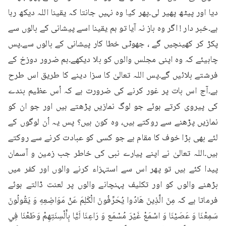
دیا اور پیٹھ پھیر لی۔پھر کیا وہ نہیں جانتا کہ یقینا اللہ دیکھ رہا 
ہے۔خبر دار ! اگر وہ باز نہ آیا تو ہم یقینا اسے پیشانی کے بالوں سے 
پکڑ کر کھینچیں گے ، جھوٹی خطا کار پیشانی کے بالوں سے۔پس 
چاہیئے کہ وہ اپنی مجلس والوں کو بلا دیکھے۔ہم ضرور دوزخ کے 
فرشتے بلائیں گے۔پس اللہ تعالیٰ کا سزا دینے کا طریق اس طرح 
ہے۔آج اس بات پر غور کرنے کی ضرورت ہے کہ اُس عظیم بندے 
کی پیروی کرتے ہوئے جو لوگ نمازیں پڑھتے ہیں اور جو ان کو 
نمازیں پڑھنے سے روکتے ہیں، وہ کون ہیں؟ پس یہ اُن لوگوں کے 
لئے بھی بڑا خوف کا مقام ہے جو کسی کو عبادت کرنے سے روکتے 
ہیں۔اللہ تعالیٰ نے اپنے پیارے نبی کی خاطر جب زمین و آسمان 
پیدا کئے ہیں تو پھر اس سے استہزاء کرنے والوں اور کفر میں 
بڑھنے والوں کو اور تکلیف پہنچانے والوں پر لعنت ڈالتے ہوئے 
فرماتا ہے کہ مِنَ الَّذِينَ هَادُوا يُحَرِّفُونَ الْكَلِمَ عَنْ مَوَاضِعِهِ وَ يَقُولُونَ 
سَمِعْنَا وَ عَصَيْنَا وَ اسْمَعْ غَيْرَ مُسْمَع وَ رَاعِنَا لَيًّا بِأَلْسِنَتِهِمْ وَطَعْنَا فِي 