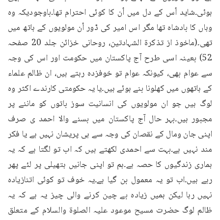
ہوئی۔شاید اُس کے دل میں اُن کا کوئی احترام تھا۔باوجودیکہ وہ 
وہاں کا بادشاہ تھا مگر اس امیر کی ڈور اُن مولویوں کے ہاتھ میں 
تھی۔(ماخوذ از تذکرۃ الشہادتین، روحانی خزائن جلد 20 صفحہ 
52) بعینہ اسی طرح آج پاکستان میں حکومت اور اس کی وجہ 
سے عوام بھی، کیونکہ عوام تو خوفزدہ رہتے ہیں، ان ظالم علماء 
کے ہاتھوں میں کھلونا بنے ہوئے ہیں۔یا یہ حکومتی کارندے اکثر وہ 
لوگ ہیں جو ان مولویوں کی انسانیت سوز باتوں کو ماننے پر 
مجبور ہیں۔بہر حال آج پاکستان میں بسنے والا احمد ی صرف 
اپنی جان ومال کے نقصان کی وجہ سے ہی پریشان نہیں ہے یا فکر 
مند نہیں ہے۔بہت سے احمدی لکھتے ہیں کہ اب تو لگتا ہے کہ یہ 
ہماری زندگیوں کا حصہ ہے۔ہم تو اپنی جانیں ہتھیلی پر لئے پھر 
رہے ہیں۔اب تو یہ معمول بن گیا ہے۔یہ خوف تو کوئی اتنازیادہ 
نہیں رہا لیکن ہمیں زیادہ بے چین کرنے والی چیز یہ ہے کہ یہ 
ظالم لوگ حضرت مسیح موعود علیہ الصلوۃ والسلام کے متعلق 