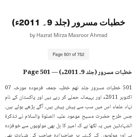
خطبات مسرور (جلد 9۔ 2011ء)
by
Hazrat Mirza Masroor Ahmad
Page
501
of
752
خطبات مسرور (جلد 9۔ 2011ء)
— Page
501
501 خطبات مسرور جلد نهم خطبہ جمعہ فرمودہ مورخہ 07 
اکتوبر 2011ء اور بہیمانہ حملے کر رہے ہیں اور پاکستان کے نام 
نہاد علماء اس میں سب سے پیش پیش ہیں، آگے بڑھے ہوئے ہیں۔
جس طرح حضرت مسیح موعود علیہ الصلوۃ والسلام نے تذکرۃ 
الشہادتین میں یہ لکھا ہے کہ امیر کا بل بھی مولویوں سے خوفزدہ 
ہے اور مولویوں کے کہنے پر صاحبزادہ صاحب کی شہادت بھی 