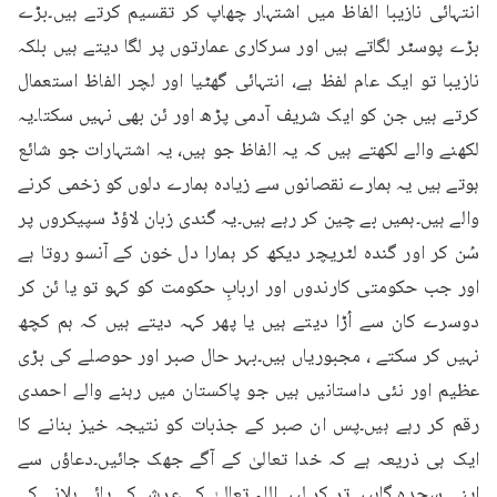
انتہائی نازیبا الفاظ میں اشتہار چھاپ کر تقسیم کرتے ہیں۔بڑے 
بڑے پوسٹر لگاتے ہیں اور سرکاری عمارتوں پر لگا دیتے ہیں بلکہ 
نازیبا تو ایک عام لفظ ہے، انتہائی گھٹیا اور لچر الفاظ استعمال 
کرتے ہیں جن کو ایک شریف آدمی پڑھ اور ئن بھی نہیں سکتا۔یہ 
لکھنے والے لکھتے ہیں کہ یہ الفاظ جو ہیں، یہ اشتہارات جو شائع 
ہوتے ہیں یہ ہمارے نقصانوں سے زیادہ ہمارے دلوں کو زخمی کرنے 
والے ہیں۔ہمیں بے چین کر رہے ہیں۔یہ گندی زبان لاؤڈ سپیکروں پر 
سُن کر اور گندہ لٹریچر دیکھ کر ہمارا دل خون کے آنسو روتا ہے 
اور جب حکومتی کارندوں اور اربابِ حکومت کو کہو تو یا ئن کر 
دوسرے کان سے اُڑا دیتے ہیں یا پھر کہہ دیتے ہیں کہ ہم کچھ 
نہیں کر سکتے ، مجبوریاں ہیں۔بہر حال صبر اور حوصلے کی بڑی 
عظیم اور نئی داستانیں ہیں جو پاکستان میں رہنے والے احمدی 
رقم کر رہے ہیں۔پس ان صبر کے جذبات کو نتیجہ خیز بنانے کا 
ایک ہی ذریعہ ہے کہ خدا تعالیٰ کے آگے جھک جائیں۔دعاؤں سے 
اپنی سجدہ گاہیں تر کر لیں۔اللہ تعالیٰ کے عرش کے پائے ہلانے کے 