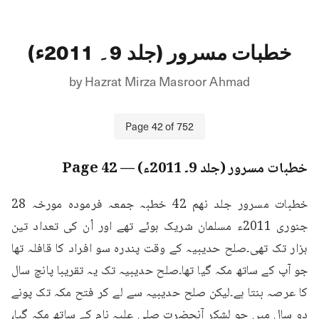
خطبات مسرور (جلد 9۔ 2011ء)
by
Hazrat Mirza Masroor Ahmad
Page
42
of
752
خطبات مسرور (جلد 9۔ 2011ء)
— Page
42
خطبات مسرور جلد نهم 42 خطبہ جمعہ فرمودہ مورخہ 28 
جنوری 2011ء مسلمان شریک ہوئے تھے اور اُن کی تعداد تین 
ہزار تک تھی۔صلح حدیبیہ کے وقت پندرہ سو افراد کا قافلہ تھا 
جو آپ کے ساتھ مکہ گیا تھا۔صلح حدیبیہ تک یہ تقریبا پانچ سال 
کا عرصہ بنتا ہے۔لیکن صلح حدیبیہ سے لے کر فتح مکہ تک پونے 
دو سال میں جو لشکر آنحضرت صلی علیہ نام کے ساتھ مکہ گیا، 