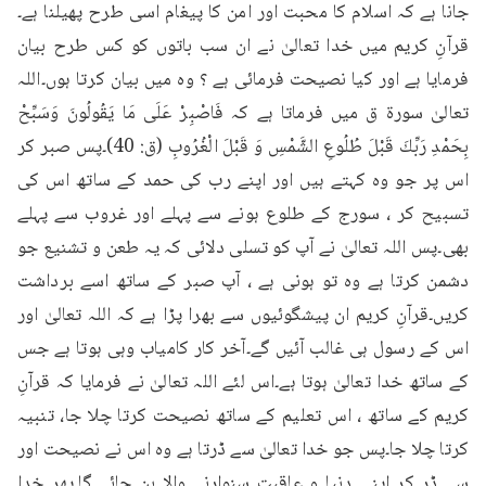
جانا ہے کہ اسلام کا محبت اور امن کا پیغام اسی طرح پھیلنا ہے۔
قرآنِ کریم میں خدا تعالیٰ نے ان سب باتوں کو کس طرح بیان 
فرمایا ہے اور کیا نصیحت فرمائی ہے ؟ وہ میں بیان کرتا ہوں۔اللہ 
تعالیٰ سورۃ ق میں فرماتا ہے کہ فَاصْبِرْ عَلَى مَا يَقُولُونَ وَسَبِّحْ 
بِحَمْدِ رَبِّكَ قَبْلَ طُلُوعِ الشَّمْسِ وَ قَبْلَ الْغُرُوبِ (ق: 40)۔پس صبر کر 
اس پر جو وہ کہتے ہیں اور اپنے رب کی حمد کے ساتھ اس کی 
تسبیح کر ، سورج کے طلوع ہونے سے پہلے اور غروب سے پہلے 
بھی۔پس اللہ تعالیٰ نے آپ کو تسلی دلائی کہ یہ طعن و تشنیع جو 
دشمن کرتا ہے وہ تو ہونی ہے ، آپ صبر کے ساتھ اسے برداشت 
کریں۔قرآنِ کریم ان پیشگوئیوں سے بھرا پڑا ہے کہ اللہ تعالیٰ اور 
اس کے رسول ہی غالب آئیں گے۔آخر کار کامیاب وہی ہوتا ہے جس 
کے ساتھ خدا تعالیٰ ہوتا ہے۔اس لئے اللہ تعالیٰ نے فرمایا کہ قرآنِ 
کریم کے ساتھ ، اس تعلیم کے ساتھ نصیحت کرتا چلا جا، تنبیہ 
کرتا چلا جا۔پس جو خدا تعالیٰ سے ڈرتا ہے وہ اس نے نصیحت اور 
سے ڈر کر اپنی دنیا و عاقبت سنوارنے والا بن جائے گا۔پھر خدا 