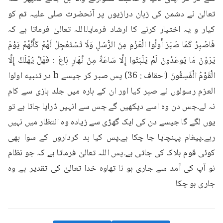
تعالیٰ نے دشمن کی زبان درازیوں پر آنحضرت صلی علیہ تم کو 
کیار و یہ اختیار کرنے کا ارشاد فرمایا۔اللہ تعالیٰ فرماتا ہے کہ 
فَاصْبِرُ كَمَا صَبَرَ أُولُوا الْعَزْمِ مِنَ الرُّسُلِ وَلَا تَسْتَعْجِلْ لَهُمْ كَأَنَّهُمْ يَوْمَ 
يَرَوْنَ مَا يُوعَدُونَ لَمْ يَلْبَثُوا إِلَّا سَاعَةً مِنْ نَّهَارٍ بَاعَ : فَهَلْ يُهْلَكُ إِلَّا 
الْقَوْمُ الْفَسِقُونَ (احقاف : 36) پس صبر کر جیسے b در تنبیه اولوا 
العزم رسولوں نے صبر کیا اور ان کے بارہ میں جلد بازی سے کام 
نہ لے۔جس دن وہ اسے دیکھیں گے جس سے انہیں ڈرایا جاتا ہے تو 
یوں لگے گا جیسے دن کی ایک گھڑی سے زیادہ وہ انتظار میں نہیں 
رہے۔پیغام پہنچایا جا چکا ہے۔پس کیا بد کرداروں کے سوا بھی 
کوئی قوم ہلاک کی جاتی ہے۔پس اللہ تعالیٰ فرماتا ہے کہ جو نظام 
نو آپ کی آمد سے جاری ہو نا تھاوہ خدا تعالیٰ کی تقدیر ہے وہ 
جاری ہو چکا