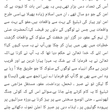
اُس کی تعداد دس ہزار تھی۔پس یہ بھی اس بات کا ثبوت ہے کہ 
امن کے جو دو سال تھے ، ان میں اسلام زیادہ پھیلا ہے۔اسی طرح 
امن اور پیار کی تبلیغ کے بہت سے واقعات ہیں۔عفو کے بہت سے 
واقعات ہیں جس نے لوگوں کے دلوں پر قبضہ کیا۔آنحضرت صلی 
ال نیم کے عفو، در گزر اور شفقت کے سلوک کے واقعات گزشتہ 
خطبات میں بھی میں بیان کر چکا ہوں۔آپ نے یہ سب کیوں کیا؟ 
اس لئے کہ خدا تعالیٰ نے حکم دیا تھا کہ یہ آپ نے کرنا ہے۔اللہ 
تعالیٰ نے یہ فرمایا کہ بے شک یہ میرا پیارا ترین ہے اور قریب 
ترین ہے مگر انبیاء سے لوگوں کے سلوک کا جو طریق چلا آ رہا ہے 
وہ اس سے بھی ہو گا۔آپ کو فرمایا اے نبی! تجھ سے بھی (ایسا) ہو 
گا لیکن تو نے صبر ، تحمل، برداشت، عفو، مستقل مزاجی سے 
تبلیغ کا یہ کام کرتے چلے جانا ہے۔سوائے اس کے کہ کوئی جنگ 
ٹھونسے ، حتی الوسع سختی سے پر ہیز کرنا ہے۔ہرزہ سرائیوں پر 
بیہودہ گوئیوں پر ، ایذاء دہی پر صبر کا اعلیٰ نمونہ دکھاتے چلے 