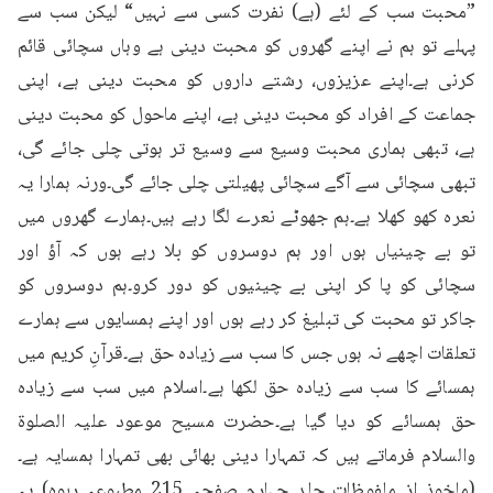
”محبت سب کے لئے (ہے) نفرت کسی سے نہیں“ لیکن سب سے 
پہلے تو ہم نے اپنے گھروں کو محبت دینی ہے وہاں سچائی قائم 
کرنی ہے۔اپنے عزیزوں، رشتے داروں کو محبت دینی ہے، اپنی 
جماعت کے افراد کو محبت دینی ہے، اپنے ماحول کو محبت دینی 
ہے، تبھی ہماری محبت وسیع سے وسیع تر ہوتی چلی جائے گی، 
تبھی سچائی سے آگے سچائی پھیلتی چلی جائے گی۔ورنہ ہمارا یہ 
نعرہ کھو کھلا ہے۔ہم جھوٹے نعرے لگا رہے ہیں۔ہمارے گھروں میں 
تو بے چینیاں ہوں اور ہم دوسروں کو بلا رہے ہوں کہ آؤ اور 
سچائی کو پا کر اپنی بے چینیوں کو دور کرو۔ہم دوسروں کو 
جاکر تو محبت کی تبلیغ کر رہے ہوں اور اپنے ہمسایوں سے ہمارے 
تعلقات اچھے نہ ہوں جس کا سب سے زیادہ حق ہے۔قرآنِ کریم میں 
ہمسائے کا سب سے زیادہ حق لکھا ہے۔اسلام میں سب سے زیادہ 
حق ہمسائے کو دیا گیا ہے۔حضرت مسیح موعود علیہ الصلوۃ 
والسلام فرماتے ہیں کہ تمہارا دینی بھائی بھی تمہارا ہمسایہ ہے۔
(ماخوذ از ملفوظات جلد چہارم صفحہ 215 مطبوعہ ربوہ) یہ 