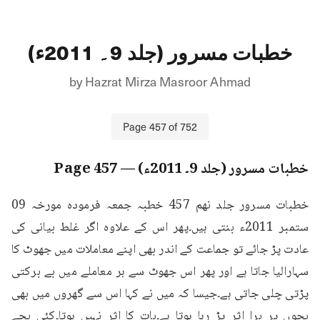
خطبات مسرور (جلد 9۔ 2011ء)
by
Hazrat Mirza Masroor Ahmad
Page
457
of
752
خطبات مسرور (جلد 9۔ 2011ء)
— Page
457
خطبات مسرور جلد نهم 457 خطبہ جمعہ فرمودہ مورخہ 09 
ستمبر 2011ء بنتی ہیں۔پھر اس کے علاوہ اگر غلط بیانی کی 
عادت پڑ جائے تو جماعت کے اندر بھی اپنے معاملات میں جھوٹ کا 
سہارالیا جاتا ہے اور پھر اس جھوٹ سے ہر معاملے میں بے برکتی 
پڑتی چلی جاتی ہے۔جیسا کہ میں نے کہا اس سے گھروں میں بھی 
بچوں پر برا اثر پڑ رہا ہوتا ہے۔بات کا اثر نہیں ہوتا۔کئی بچے 