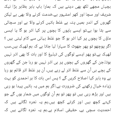
بچیاں مجھے لکھ بھی دیتے ہیں کہ ہمارا باپ باہر بظاہر بڑا نیک 
شریف اور سچا اور کھر امشہور ہے۔خدمت کرنے والا بھی ہے لیکن 
گھروں کے اندر ہمیں پتہ ہے غلط باتیں کرنے والا ہے اور سچائی 
سے ہٹا ہوا ہے۔تو ایسے باپوں کا بچوں پر کیا اثر ہو گا یا ایسی 
ماؤں کا بچوں پر کیا اثر ہو گا جو غلط بیانی سے کام لیتی ہیں ؟ 
اگر پوچھو تو پھر جھوٹ کا سہارا لیا جاتا ہے کہ ہم ٹھیک ہیں۔سب 
ٹھیک ہے۔تو پھر ایسے لوگوں کی تبلیغ کا اور بات کا بھی اثر نہیں 
ہوتا۔جن کے گھروں کے بچوں پر ہی اثر نہیں ہو رہا جن کے گھروں 
کے بچے ہی اُن سے غلط اثر لے رہے ہیں، اُن پر غلط اثر قائم ہو رہا 
ہے وہ باہر کیا اصلاح کریں گے ؟ پس اس بات کا ہر احمدی کو بہت 
زیادہ خیال رکھنے کی ضرورت ہے۔اگر ہم میں یہ باتیں پیدا ہو رہی 
ہیں اور بڑھ رہی ہیں تو پھر تو ہم اُن لوگوں میں شمار ہوں گے جو 
کہتے کچھ ہیں اور کرتے کچھ ہیں۔ہم یہ نعرہ لگاتے ہیں کہ 
احمدیت سچی ہے، حقیقی اسلام ہے۔ہم یہ نعرہ لگاتے ہیں کہ 