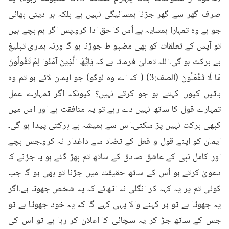
صرف گھر سے گھر جڑنا ہمسائیگی نہیں ہے بلکہ ہر دینی بھائی 
جو ہے وہ تمہارا ہمسایہ ہے اُس کا حق ادا کرو۔پس اگر ہم بچے ہیں 
تو آپس کے تعلقات کو بھی مضبو ط جوڑنا ہو گا ورنہ ہماری تبلیغ 
بے برکت ہو گی۔اللہ تعالیٰ فرماتا ہے کہ يَايُّهَا الَّذِينَ آمَنُوا لِمَ تَقُولُونَ 
مَا لَا تَفْعَلُونَ (الصف:3) ( کہ اے وہ لوگو) جو ایمان لائے ہو تم وہ 
باتیں کیوں کہتے ہو جو کرتے نہیں؟ کیونکہ اگر تمہارے عمل 
تمہارے قول کا ساتھ نہیں دے رہے تو یہ منافقت ہے اور اس میں 
کبھی برکت نہیں پڑ سکتی۔اس سے ہمیشہ بے برکتی پیدا ہو گی۔
ایمان کو اپنے قول و فعل کے تضاد سے داغدار نہ کرو۔جس بچے 
اور کامل نبی کے عاشق صادق کے ساتھ تم بھڑ گئے ہو یا جڑنے کا 
دعویٰ کرتے ہو اُس کے ساتھ حقیقت میں جڑنا تو بھی ہو گا جب 
کوئی تم پر یہ کہہ کر انگلی نہ اٹھائے کہ یہ شخص جھوٹا ہے۔اگر 
یہ جھوٹا ہے تو ہر کہنے والا یہی کہے گا کہ یہ خود جھوٹا ہے تو 
جس کے ساتھ جڑ کر یہ سچائی کا اعلان کر رہا ہے تو اس کی 