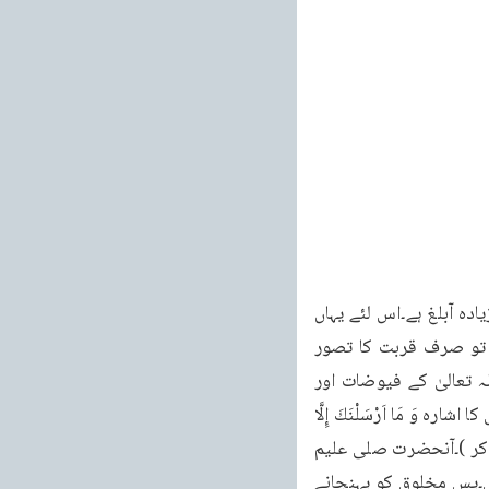
خطبات مسرور جلد نهم 40 خطبہ جمعہ فرمودہ مورخہ 28 جنوری 2011ء ہوا۔دُنو، اقرب سے زیادہ آبلغ ہے۔اس لئے یہاں 
یہ لفظ اختیار کیا۔(یعنی دُنو، قرب کی نسبت زیادہ انتہائی اور وسیع معنی دیتا ہے۔قرب میں تو صرف قربت کا تصور 
پیدا ہوتا ہے لیکن دنو میں اتنا قرب ہے، یعنی کہ ایک ہو جانا۔پھر آپ فرماتے ہیں کہ) ”جب اللہ تعالیٰ کے فیوضات اور 
برکات سے آپ نے حصہ لیا تو پھر بنی نوع پر رحمت کے لئے نزول فرمایا۔یہ وہی رحمت تھی جس کا اشارہ وَ مَا اَرْسَلْنَكَ إِلَّا 
رَحْمَةً لِلْعَلَمِينَ (الانبیاء: 108) میں فرمایا ہے (کہ ہم نے تجھے نہیں بھیجا مگر رَحْمَةً لِلْعَلَمينَ بنا کر )۔آنحضرت صلی علیم 
کے اسم قاسم کا بھی یہی ستر ہے کہ آپ اللہ تعالیٰ سے لیتے ہیں اور پھر مخلوق کو پہنچاتے ہیں۔پس مخلوق کو پہنچانے 