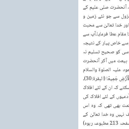
کے واسطے آپ کا نزول ہوا۔دنا فتدلی میں اسی صعود اور نزول کی طرف اشارہ کیا گیا ہے اور یہ آنحضرت صلی علیم کے 
علو مر تبہ کی دلیل ہے“۔( ملفوظات جلد چہارم صفحه 356 مطبوعہ ربوہ) الله پس آپ کے نزول سے جو نئے زمین و 
آسمان پیدا ہوئے، جس میں آپ نے اللہ تعالیٰ سے انتہائی درجہ کا قرب پا کر انسانوں کی نجات اور خدا تعالیٰ سے محبت 
اور اللہ تعالیٰ کے حضور شفاعت کا مقام بھی حاصل کیا۔اور اللہ تعالیٰ نے آپ کو رَحْمَةً لِلْعَلَمِینَ کا مقام عطا فرمایا۔آپ سے 
محبت کو اپنی محبت قرار دیا۔یہ سب باتیں ثابت کرتی ہیں کہ یہ افلاک بھی خدا تعالیٰ کے آپ سے خاص پیار کے نتیجہ 
میں آپ کے لئے پیدا کئے گئے۔اور کوئی وجہ نہیں کہ آپ کی علو شان کے لئے ہم اس حدیث قدسی کو صحیح تسلیم نہ 
کریں۔پس یہ ہماری خوش قسمتی ہے کہ ہم نے حضرت مسیح موعود علیہ الصلوۃ والسلام کی بیعت میں آکر آنحضرت 
صلی علی ایم کے اس مقام کو پہچانا ہے۔اس حدیث کی وضاحت کرتے ہوئے حضرت مسیح موعود علیہ الصلوۃ والسلام 
فرماتے ہیں کہ: لَوْلاكَ لَمّا خَلَقْتُ الافلاک میں کیا مشکل ہے؟ قرآنِ مجید میں ہے خَلَقَ لَكُم مَّا فِي الْأَرْضِ جَمِيعًا (البقرة:30)، 
زمین میں جو کچھ ہے وہ عام آدمیوں کی خاطر ہے۔تو کیا خاص انسانوں میں سے ایسے نہیں ہو سکتے کہ ان کے لئے افلاک 
بھی ہوں؟“۔( اگر زمین میں سب کچھ عام انسانوں کے لئے ہو سکتا ہے تو اللہ تعالیٰ اپنے خاص آدمیوں کے لئے افلاک کی 
پیدائش بھی کر سکتا ہے)۔فرمایا کہ ” دراصل آدم کو جو خلیفہ بنایا گیا تو اس میں یہ حکمت بھی تھی کہ وہ اس 
مخلوقات سے اپنے منشاء کا خدا تعالیٰ کی رضامندی کے موافق کام لے۔اور جن پر اس کا تصرف نہیں وہ خدا تعالیٰ کے 
حکم سے انسان کے کام میں لگے ہوئے ہیں، سورج، چاند ، ستارے وغیرہ“۔( ملفوظات جلد پنجم صفحہ 213 مطبوعہ ربوہ) 