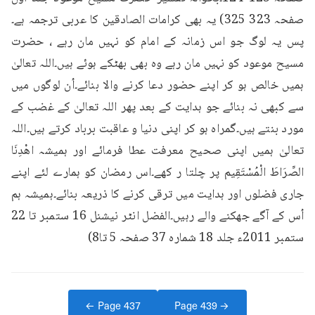
صفحہ 323 325) یہ بھی کرامات الصادقین کا عربی ترجمہ ہے۔
پس یہ لوگ جو اس زمانہ کے امام کو نہیں مان رہے ، حضرت 
مسیح موعود کو نہیں مان رہے وہ بھی بھٹکے ہوئے ہیں۔اللہ تعالیٰ 
ہمیں خالص ہو کر اپنے حضور دعا کرنے والا بنائے۔اُن لوگوں میں 
سے کبھی نہ بنائے جو ہدایت کے بعد پھر اللہ تعالیٰ کے غضب کے 
مورد بنتے ہیں۔گمراہ ہو کر اپنی دنیا و عاقبت برباد کرتے ہیں۔اللہ 
تعالیٰ ہمیں اپنی صحیح معرفت عطا فرمائے اور ہمیشہ اهْدِنَا 
الصِّرَاطَ الْمُسْتَقِیم پر چلتا ر کھے۔اس رمضان کو ہمارے لئے اپنے 
جاری فضلوں اور ہدایت میں ترقی کرنے کا ذریعہ بنائے۔ہمیشہ ہم 
اُس کے آگے جھکنے والے رہیں۔الفضل انٹر نیشنل 16 ستمبر تا 22 
ستمبر 2011ء جلد 18 شمارہ 37 صفحہ 5 تا8)
← Page
437
Page
439
→