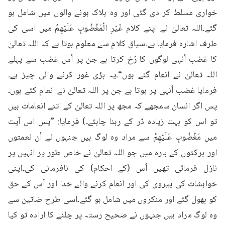
خواری مسلط کر دی گئی اور وہ ہلاک ہونے والوں میں شامل ہو 
گئے۔اللہ تعالیٰ نے اپنے کلام غَيْرِ الْمَغْضُوبِ عَلَيْهِمُ میں اسی کی 
طرف اشارہ فرمایا ہے۔سیاق کلام سے معلوم ہوتا ہے کہ اللہ تعالیٰ 
کا غضب اُنہی لوگوں کا رُخ کرتا ہے جن پر اُس غضب سے پہلے 
اللہ تعالیٰ نے انعام گئے ہوں“۔یہ بڑی غور کرنے والی چیز ہے۔
فرمایا غضب اُنہی پر ہوتا ہے جن پر اللہ تعالیٰ نے انعام کئے ہوں۔
پس اگر انسان سمجھے کہ مجھ پر اللہ تعالیٰ کے اتنے انعامات ہیں 
تو اس کو بہت زیادہ ڈر کے رہنا چاہئے۔) فرمایا: ”پس اس آیت 
میں مَغْضُوبِ عَلَيْهِمْ سے مراد وہ لوگ ہیں جنہوں نے اُن نعمتوں 
اور برکتوں کے بارہ میں جو اللہ تعالیٰ نے خاص طور پر انہیں پر 
نازل فرمائی تھیں اُس (کے احکام) کی نافرمانی کی۔اپنی 
خواہشات کی پیروی کی اور انعام کرنے والے خدا اور اُس کے حق 
کو بھول گئے اور منکروں میں شامل ہو گئے۔اسی طرح ضاتین سے 
وہ لوگ مراد ہیں جنہوں نے صحیح رستہ پر چلنے کا ارادہ تو کیا 