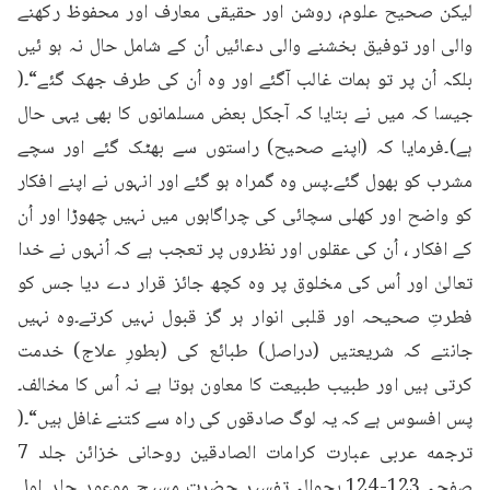
لیکن صحیح علوم، روشن اور حقیقی معارف اور محفوظ رکھنے 
والی اور توفیق بخشنے والی دعائیں اُن کے شامل حال نہ ہو ئیں 
بلکہ اُن پر تو ہمات غالب آگئے اور وہ اُن کی طرف جھک گئے“۔( 
جیسا کہ میں نے بتایا کہ آجکل بعض مسلمانوں کا بھی یہی حال 
ہے)۔فرمایا کہ (اپنے صحیح) راستوں سے بھٹک گئے اور سچے 
مشرب کو بھول گئے۔پس وہ گمراہ ہو گئے اور انہوں نے اپنے افکار 
کو واضح اور کھلی سچائی کی چراگاہوں میں نہیں چھوڑا اور اُن 
کے افکار ، اُن کی عقلوں اور نظروں پر تعجب ہے کہ اُنہوں نے خدا 
تعالیٰ اور اُس کی مخلوق پر وہ کچھ جائز قرار دے دیا جس کو 
فطرتِ صحیحہ اور قلبی انوار ہر گز قبول نہیں کرتے۔وہ نہیں 
جانتے کہ شریعتیں (دراصل) طبائع کی (بطورِ علاج) خدمت 
کرتی ہیں اور طبیب طبیعت کا معاون ہوتا ہے نہ اُس کا مخالف۔
پس افسوس ہے کہ یہ لوگ صادقوں کی راہ سے کتنے غافل ہیں“۔( 
ترجمه عربی عبارت کرامات الصادقین روحانی خزائن جلد 7 
صفحہ 123-124۔بحوالہ تفسیر حضرت مسیح موعود جلد اول 