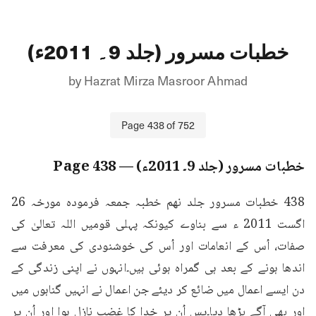
خطبات مسرور (جلد 9۔ 2011ء)
by
Hazrat Mirza Masroor Ahmad
Page
438
of
752
خطبات مسرور (جلد 9۔ 2011ء)
— Page
438
438 خطبات مسرور جلد نهم خطبہ جمعہ فرمودہ مورخہ 26 
اگست 2011 ء سے بناوے کیونکہ پہلی قومیں اللہ تعالیٰ کی 
صفات، اُس کے انعامات اور اُس کی خوشنودی کی معرفت سے 
اندھا ہونے کے بعد ہی گمراہ ہوئی ہیں۔انہوں نے اپنی زندگی کے 
دن ایسے اعمال میں ضائع کر دیئے جن اعمال نے انہیں گناہوں میں 
اور بھی آگے بڑھا دیا۔پس اُن پر خدا کا غضب نازل ہوا اور اُن پر 