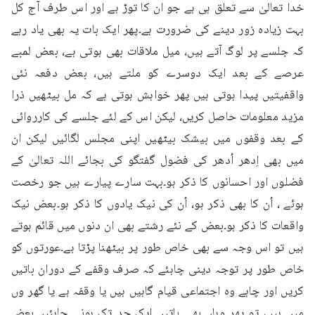
خدا تعالیٰ سے تعلق ہی ہے جو ان کا توڑ ہے اور اس طرف آج کل 
بہت زیادہ زور دینے کی ضرورت ہے۔پھر ایک بات یہ بھی یاد رہے 
کہ جلسے پر لوگ آتے ہیں، میل ملاقات بھی ہوتی ہے، بعض لمبے 
عرصے کے بعد ایک دوسرے کو ملتے ہیں، بعض دفعہ نئی 
واقفیتیں پیدا ہوتی ہیں پھر خواہش ہوتی ہے کہ مل بیٹھیں ذرا 
مزید معلومات حاصل کریں، لیکن اس کے لئے جلسے کی کارروائی 
کے بعد وقفوں میں بیشک بیٹھیں اپنی مجلس لگائیں لیکن ان 
میں بھی اِدھر اُدھر کی فضول گفتگو کی بجائے اللہ تعالیٰ کے 
فضلوں اور احسانوں کا ذکر ہو۔بہت سارے پیارے ہیں جو رخصت 
ہوئے ، اُن کا بھی ذکر ہو، اُن کی نیک یادوں کا ذکر ہو۔بعض نیک 
واقعات کا ذکر ہو۔بعض کے نئے رشتے بھی ان دنوں میں قائم ہوتے 
ہیں تو اس وجہ سے بھی خاص طور پر بیٹھنا پڑتا ہے۔عورتوں کو 
خاص طور پر توجہ دینی چاہئے کہ صرف وقفے کے دوران باتیں 
کریں اور چاہے وہ اجتماعی قیام گاہیں ہیں یا وقفہ ہے یا گھر وں 
میں ہیں، تو پھر وہاں بھی باتیں ایک حد تک ہونی چاہئیں۔بعض 