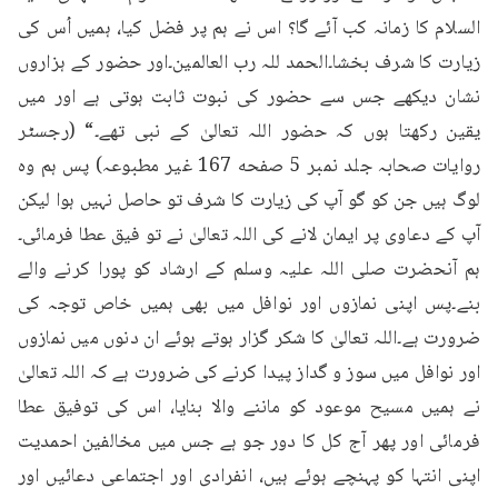
السلام کا زمانہ کب آئے گا؟ اس نے ہم پر فضل کیا، ہمیں اُس کی 
زیارت کا شرف بخشا۔الحمد للہ رب العالمین۔اور حضور کے ہزاروں 
نشان دیکھے جس سے حضور کی نبوت ثابت ہوتی ہے اور میں 
یقین رکھتا ہوں کہ حضور اللہ تعالیٰ کے نبی تھے۔“ (رجسٹر 
روایات صحابہ جلد نمبر 5 صفحه 167 غیر مطبوعہ) پس ہم وہ 
لوگ ہیں جن کو گو آپ کی زیارت کا شرف تو حاصل نہیں ہوا لیکن 
آپ کے دعاوی پر ایمان لانے کی اللہ تعالیٰ نے تو فیق عطا فرمائی۔
ہم آنحضرت صلی اللہ علیہ وسلم کے ارشاد کو پورا کرنے والے 
بنے۔پس اپنی نمازوں اور نوافل میں بھی ہمیں خاص توجہ کی 
ضرورت ہے۔اللہ تعالیٰ کا شکر گزار ہوتے ہوئے ان دنوں میں نمازوں 
اور نوافل میں سوز و گداز پیدا کرنے کی ضرورت ہے کہ اللہ تعالیٰ 
نے ہمیں مسیح موعود کو ماننے والا بنایا، اس کی توفیق عطا 
فرمائی اور پھر آج کل کا دور جو ہے جس میں مخالفین احمدیت 
اپنی انتہا کو پہنچے ہوئے ہیں، انفرادی اور اجتماعی دعائیں اور 