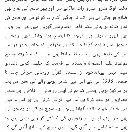
دفعہ لوگ ساری ساری رات جاگتے ہیں اور پھر صبح کی نماز بھی 
ضائع ہو جاتی ہے۔پس اتنا نہ جاگیں کہ رات کو نوافل اور فجر کی 
نماز ضائع ہو جائے بلکہ خاص اہتمام سے گھروں میں بھی اور جہاں 
بھی ٹھہرے ہوئے ہیں تہجد کا اہتمام ہونا چاہئے۔تبھی روحانی 
ماحول سے فائدہ اُٹھایا جاسکتا ہے۔عورتوں کو خاص طور پر اس 
امر کی طرف بھی توجہ دلانا چاہتا ہوں، جیسا کہ حضرت مسیح 
موعود علیہ الصلواۃ والسلام نے فرمایا کہ جلسہ کوئی دنیاوی 
میلہ نہیں ہے۔(ماخوذ از شہادۃ القرآن روحانی خزائن جلد 6 
صفحہ 395) اس لئے اس میں شامل ہونے والے کی نظر اس بات 
پر مرکوز ہونی چاہئے کہ ہم نے اپنے روحانی ، اخلاقی اور علمی 
معیاروں کو بلند کرنا ہے۔اُس میں ترقی کرنی ہے اور اس ماحول 
سے خاطر خواہ فائدہ اُٹھانا ہے۔جب یہ سوچ ہو گی تو وہ خواتین 
بھی جو اپنے لباس اور زیوروں کی نمائش کر رہی ہوتی ہیں وہ 
بھی سادہ لباس میں آئیں گی یا اس سوچ کے ساتھ آئیں گی کہ 