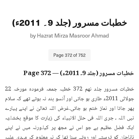
خطبات مسرور (جلد 9۔ 2011ء)
by
Hazrat Mirza Masroor Ahmad
Page
372
of
752
خطبات مسرور (جلد 9۔ 2011ء)
— Page
372
خطبات مسرور جلد نهم 372 خطبہ جمعہ فرمودہ مورخہ 22 
جولائی 2011ء طاری ہو جاتی اور آنسو بند نہ ہوتے تھے کہ سلام 
پھر جاتا اور نماز ختم ہو جاتی۔غرض اللہ تعالیٰ نے اپنے پیارے 
نبی اللہ ، جری اللہ فی حلل الانبیاء کی زیارت کا موقع بخشا۔یہ 
ایک فضل عظیم ہے جو اس نے مجھ پر کیا۔ورنہ میں نے اپنے 
ناناجان کو ترستے اور روتے سنا تھا کہ نہ معلوم کہ مہدی علیہ 