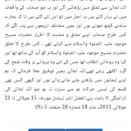
اللہ تعالیٰ سے تعلق میں بڑھائیں گی اور یہ جو صحابہ کے واقعات 
میں نے بیان کئے ہیں یہ اصل میں تو اس لئے کئے ہیں تا کہ ہمارے 
سامنے کچھ نمونے ہوں اور ہمیں مختلف ذریعوں سے پتہ لگے کہ 
کس طرح صحابہ اپنے عشق و محبت کا اظہار حضرت مسیح 
موعود علیہ الصلوۃ والسلام سے کرتے تھے ، کس طرح کا تعلق 
حضرت مسیح موعود علیہ الصلوۃ والسلام کو آپ کے ساتھ تھا اور 
کیا وہ روحانی انقلاب تھا جس کے لئے وہ پروانے ہر وقت شمع کے 
گرد اکٹھے رہتے تھے۔اللہ تعالیٰ ہمیں توفیق عطا فرمائے کہ ہم 
اپنے ایمانوں میں بڑھتے چلے جانے والے ہوں اور کبھی کسی بھی 
قسم کی ایسی حرکت ہم سے سرزد نہ ہو جو اللہ تعالیٰ کی 
ناراضگی کا باعث بنے۔الفضل انٹر نیشنل مورخہ 15 جولائی تا 21 
جولائی 2011ء جلد 18 شمارہ 28 صفحہ 5 تا9)