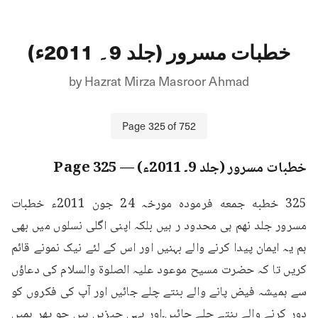
خطبات مسرور (جلد 9۔ 2011ء)
by
Hazrat Mirza Masroor Ahmad
Page
325
of
752
خطبات مسرور (جلد 9۔ 2011ء)
— Page
325
325 خطبه جمعه فرمودہ مورخہ 24 جون 2011ء خطبات 
مسرور جلد نهم ہی محدود ر ہیں بلکہ اپنی اگلی نسلوں میں بھی 
ہم یہ ایمان پیدا کرنے والے بہنیں اور اس کے لئے نیک نمونے قائم 
کریں تا کہ حضرت مسیح موعود علیہ الصلوۃ والسلام کی دعاؤں 
سے ہمیشہ فیض پانے والے بنتے چلے جائیں اور آپ کی فکروں کو 
دور کرنے والے بنتے چلے جائیں۔اور یہی چیزیں ہیں جو پھر ہمیں 