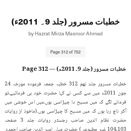
خطبات مسرور (جلد 9۔ 2011ء)
by
Hazrat Mirza Masroor Ahmad
Page
312
of
752
خطبات مسرور (جلد 9۔ 2011ء)
— Page
312
خطبات مسرور جلد نهم 312 خطبہ جمعہ فرمودہ مورخہ 24 
جون 2011ء میں سے کسی نے کہا حضرت خود ہی فرمائیے۔تو 
فرمانے لگے کہ میں مسیح دا چپڑاسی ہوں۔میں اس خوشی میں 
آکر ناچ رہا ہوں کہ میں مسیح کا چپڑاسی ہوں۔(ماخوذ از روایات 
حضرت نظام الدین صاحب رجسٹر روایات جلد 3 صفحہ 
104،103 غیر مطبوعہ ) حضرت میاں امیر الدین صاحب احمدی 