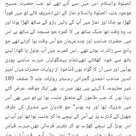
الصلوۃ والسلام اس میں سے آتے تھے تو جب حضرت مسیح 
موعود علیہ الصلوۃ والسلام نماز کے لئے تشریف لاتے تو میں فوراً 
کھڑا ہو جاتا اور نماز میں آپ کے بائیں بازو کے ساتھ کھڑا ہوتا اور 
یہ وہ وقت تھا جبکہ ساتھ ہی کا کمرہ جو مسجد کے ساتھ ہے اس 
میں حضرت صاحب اور چند مہمان جو اُس وقت ہوا کرتے تھے جو 
پانچ سے زائد نہ ہوتے تھے ، اس کمرے میں آپ چاول یا کھانا اپنے 
ہاتھ سے خود کھلاتے تھے۔تمام پیشگوئیاں میرے سامنے پوری 
ہوئیں اور میں اُن کا گواہ ہوں۔(ماخوذ از روایات حضرت میاں امیر 
الدین صاحب احمدی گجراتی رجسٹر روایات جلد 3 صفحہ 189 
غیر مطبوعہ ) کہتے ہیں پھر میں یہ بھی ایک موقعہ عرض کئے 
دیتا ہوں کہ جب طاعون کے متعلق جلسہ ہوا ہے تو میں بھی اُس 
میں شریک تھا اور وہ بوہر“ جو قادیان سے مشرق کی طرف 
جھیل کے کنارے پر ہے اُس کے نیچے جا کر جلسہ ہوا تھا اور آپ نے 
اس بوہڑ کے نیچے کھڑے ہو کر تقریر فرمائی تھی۔میرے قیاس 
میں اس وقت جلسے میں شریک ہونے والے آدمی قریباً تین چار 