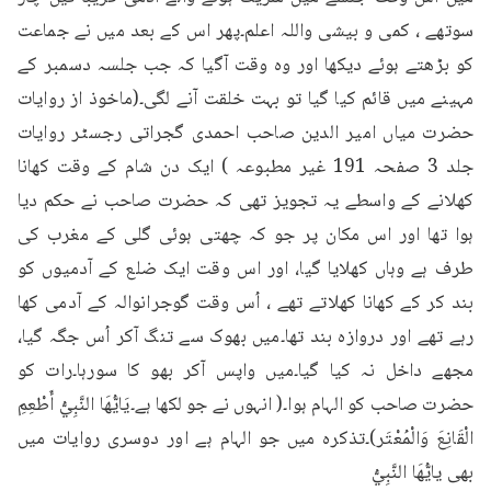
سوتھے ، کمی و بیشی واللہ اعلم۔پھر اس کے بعد میں نے جماعت 
کو بڑھتے ہوئے دیکھا اور وہ وقت آگیا کہ جب جلسہ دسمبر کے 
مہینے میں قائم کیا گیا تو بہت خلقت آنے لگی۔(ماخوذ از روایات 
حضرت میاں امیر الدین صاحب احمدی گجراتی رجسٹر روایات 
جلد 3 صفحہ 191 غیر مطبوعہ ) ایک دن شام کے وقت کھانا 
کھلانے کے واسطے یہ تجویز تھی کہ حضرت صاحب نے حکم دیا 
ہوا تھا اور اس مکان پر جو کہ چھتی ہوئی گلی کے مغرب کی 
طرف ہے وہاں کھلایا گیا، اور اس وقت ایک ضلع کے آدمیوں کو 
بند کر کے کھانا کھلاتے تھے ، اُس وقت گوجرانوالہ کے آدمی کھا 
رہے تھے اور دروازہ بند تھا۔میں بھوک سے تنگ آکر اُس جگہ گیا، 
مجھے داخل نہ کیا گیا۔میں واپس آکر بھو کا سورہا۔رات کو 
حضرت صاحب کو الہام ہوا۔( انہوں نے جو لکھا ہے۔يَايُّهَا النَّبِيُّ أَطْعِمِ 
الْقَانِعَ وَالْمُعْتَر)۔تذکرہ میں جو الہام ہے اور دوسری روایات میں 
بھی یايُّهَا النَّبِيُّ