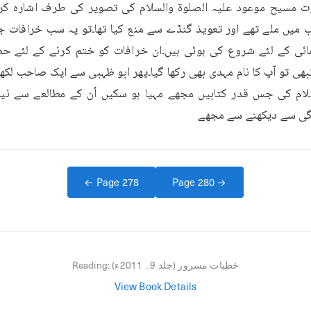
عدگی سے دیکھنے سے مجھے
← Page
278
Page
280
→
خطبات مسرور (جلد 9۔ 2011ء)
Reading:
View Book Details