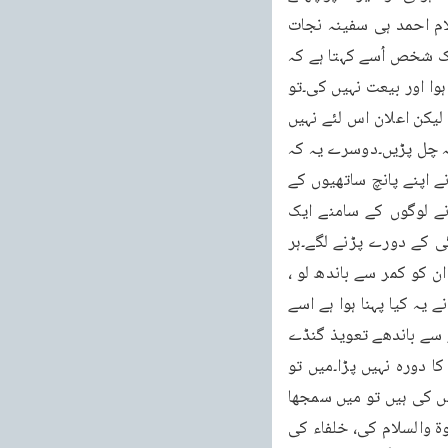
پر آپ صلی اللہ علیہ وسلم نے فرمایا کہ اس زمانے کے فتنوں سے بچنے کے لئے صرف مرزا غلام احمد ہی سفینہ نجات 
ہیں۔کہتے ہیں پھر میں نے اپنی بیوی سے استخارہ کرنے کو کہا تو اس نے خواب میں دیکھا کہ ایک شخص اُسے کہتا ہے کہ 
مرزا غلام احمد اس زمانے کے مجدد ہیں۔لیکن اس واضح خواب کے باوجود انہیں اطمینان نہیں ہوا اور بیعت نہیں کی۔تو 
کہتے ہیں میں دل سے حضرت مسیح موعود علیہ الصلوۃ والسلام کی صداقت کا قائل ہو گیا تھا لیکن اعلان اس لئے نہیں 
کیا تا کہ اپنے حلقہ احباب کو خود سوچنے کا موقع دوں۔تا وہ میرے پیچھے بلا سوچے سمجھے نہ چل پڑیں۔دوسرے یہ کہ 
میں چاہتا تھا کہ جماعت کے مخالفین کی کچھ کتب پڑھ لوں۔بالآخر جولائی 2009ء میں انہوں نے اپنے پانچ ساتھیوں کے 
ساتھ بیعت کر لی۔آئیوری کوسٹ کے ایک گاؤں ثنالا (Shinala) کے بے ما (Bema) صاحب نے لوگوں کے سامنے ایک 
عجیب واقعہ بیان کیا۔کہتے ہیں عرصہ میں سال قبل خاکسار سخت بیماری میں مبتلا ہوا۔مرگی کے دورے پڑنے لگے۔ہر 
ممکن علاج کیا۔ذرا بھی افاقہ نہ ہوا۔شہر کے ایک عامل نے کچھ تعویذ گنڈے دیتے ہوئے کہا کہ ان کو کمر سے باندھ لو ، 
یہی تمہاری بیماری کا علاج ہیں۔اُنہی ایام میں کشف کی حالت میں ایک بزرگ آئے اور کہا کہ تم نے یہ کیا پہنا ہوا ہے اسے 
اتار ڈالو۔تو میرے دل میں بہت زور سے احساس پیدا ہوا کہ یہ بزرگ امام مہدی ہیں۔میں نے کمر سے باندھے تعویذ گنڈے 
اُتار ڈالے۔اُسی روز خدا تعالیٰ نے مجھے شفا سے نواز دیا۔اُس دن سے آج تک مجھے کبھی مرگی کا دورہ نہیں پڑا۔میں تو 
اُسی روز سے امام مہدی کو قبول کر کے اُن کی تلاش میں تھا۔آپ لوگ آئے اور امام مہدی کی باتیں کی ہیں تو میں سمجھا 
ہوں کہ امام مہدی مل گئے ہیں۔پھر اُن کو ہمارے مبلغ نے حضرت اقدس مسیح موعود علیہ الصلوۃ والسلام کی، خلفاء کی 