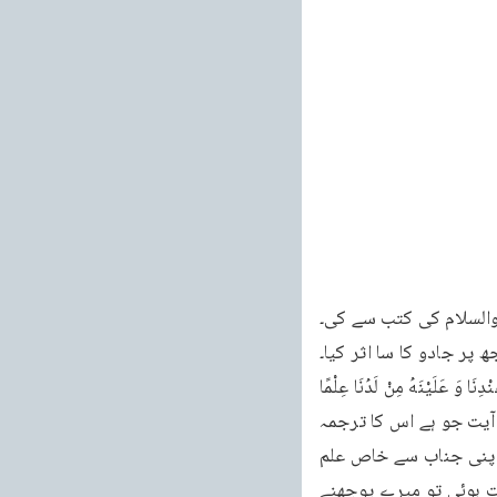
 علیہ الصلوۃ والسلام کی کتب سے کی۔
 پر جادو کا سا اثر کیا۔
اس کے بعد میں نے استخارہ کیا تو ایک دفعہ یہ آیت سنائی دی۔عبدا مِنْ عِبَادِنَا أَتَيْنَهُ رَحْمَةً مِنْ عِنْدِنَا وَ عَلَيْنَهُ مِنْ لَدُنَا عِلْمًا 
(الكهف : 66 )۔جبکہ دوسری طرف مجھے آنحضرت صلی اللہ علیہ وسلم کی زیارت بھی ہوئی۔یہ آیت جو ہے اس کا ترجمہ 
یہ ہے کہ ”ہمارے بندوں میں سے ایک بندہ ہے جسے ہم نے اپنے پاس سے رحمت عطا کی ہے اور اپنی جناب سے خاص علم 
عطا کیا ہے۔“ اس کے بعد کہتے ہیں دوسری دفعہ مجھے آنحضرت صلی اللہ علیہ وسلم کی زیارت ہوئی تو میرے پوچھنے 