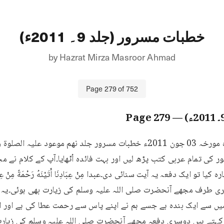
خطبات مسرور (جلد 9۔ 2011ء)
by
Hazrat Mirza Masroor Ahmad
Page
279
of
752
279
— Page
279 خطبه جمعه فرمودہ مورخہ 03 جون 2011ء خطبات مسرور جلد نهم موعود
کی تمام عربی کتب پڑھ لیں اور بہت فائدہ اُٹھایا۔آپ کے کلام نے مجھ