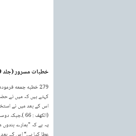
خطبات مسرور (جلد 9۔ 2011ء)
کہتے ہیں کہ میں نے حضور 