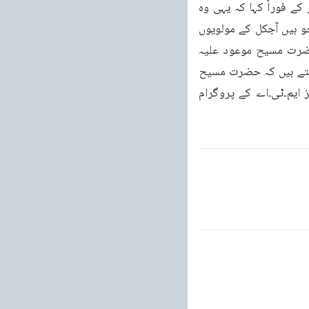
تصاویر دکھائیں تو حضرت مسیح موعود علیہ الصلوۃ والسلام کی تصویر کی طرف اشارہ کر کے فوراً کہا کہ یہی وہ 
بزرگ ہیں جو مجھے خواب میں ملے تھے اور تعویذ گنڈے سے منع کیا تھا۔تو یہ سب خرافات جو ہیں آجکل کے مولویوں 
نے، پیروں فقیروں نے کمائی کے لئے شروع کی ہوئی ہیں۔ان خرافات کو ختم کرنے کے لئے حضرت مسیح موعود علیہ 
الصلوۃ والسلام آئے ہیں، تبھی تو آپ کا نام مہدی بھی رکھا گیا۔پھر ابو ظہبی سے ایک صاحب لکھتے ہیں کہ حضرت مسیح 
موعود علیہ الصلوۃ والسلام کی جس قدر کتابیں مجھے مہیا ہو سکیں اُن کے مطالعے سے نیز ایم۔ٹی۔اے کے پروگرام 