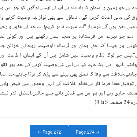
← Page
272
Page
274
→