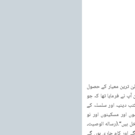
273 خطبہ جمعہ فرمودہ مورخہ 27 مئی 2011ء خطبات مسرور جلد نهم کے لئے جنہوں نے اعلیٰ ترین معیار کے حصول 
کے لئے کوشش کی اور اُس مالی نظام کا حصہ بنے جو آپ نے جاری فرمایا تھا، اور جس کا اعلان آپ نے فرمایا تھا کہ جو 
اپنی آمد اور جائیدادوں کی وصیت کریں گے ، اس سے ترقی اسلام اور اشاعت علم قرآن اور کتب دینیہ اور سلسلہ کے 
واعظوں کے لئے خرچ ہوں گے۔آپ نے فرمایا ان اموال میں سے ان خرچوں کے علاوہ ان یتیموں اور مسکینوں اور نو 
مسلموں کا بھی حق ہو گا جو کافی طور پر وجوہ معاش نہیں رکھتے اور سلسلہ احمدیہ میں داخل ہیں“۔(رساله الوصیت، 
روحانی خزائن جلد نمبر 20 صفحہ 319) آپ نے فرمایا کہ مجھے یقین ہے یہ اموال جمع ہوں گے اور کام جاری ہوں گے 