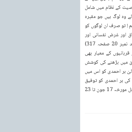
کیونکہ یہ اُس خدا کا وعدہ ہے جو زمین و آسمان کا بادشاہ ہے۔آپ نے ایسے لوگوں کو جو اس وصیت کے نظام میں شامل 
ہوں گے اور دین اور مخلوق کی مالی اعانت کریں گے ، دعاؤں سے بھی نوازا۔یہ وصیت کرنے والے وہ لوگ ہیں جو مقبرہ 
موصیان یا بہشتی مقبرے میں دفن ہوں گے فرمایا: ”اے میرے قادر کریم! اے خدائے غفور و رحیم ! تو صرف ان لوگوں کو 
اس جگہ قبروں کی جگہ دے جو تیرے اس فرستادہ پر سچا ایمان رکھتے ہیں اور کوئی نفاق اور غرض نفسانی اور 
بدظنی اپنے اندر نہیں رکھتے اور جیسا کہ حق ایمان اور (رساله الوصیت، روحانی خزائن جلد نمبر 20 صفحہ 317) 
اطاعت کا ہے بجالاتے ہیں“۔پس جو لوگ نظام وصیت میں شامل ہیں اُن کے ایمان، اطاعت اور قربانیوں کے معیار بھی 
ہمیشہ بڑھتے چلے جانے چاہئیں۔انہوں نے ایک عہد کیا ہے۔اس لئے وصیت کرنے کے بعد پھر تقویٰ میں بڑھنے کی کوشش 
بھی پہلے سے زیادہ ہونی چاہئے۔خلافت سے وفا کا تعلق بھی پہلے سے بڑھ کر ہونا چاہئے۔خدا تعالیٰ ہر احمدی کو اس میں 
ترقی کرتے چلے جانے کی توفیق عطا فرما تار ہے۔نظام خلافت کے الہی وعدوں سے فیض پانے کی ہر احمدی کو توفیق 
ملتی رہے تا کہ یہ نظام ہمیشہ جاری رہے اور ہم اس سے فیض پاتے چلے جائیں۔الفضل انٹر نیشنل مورخہ 17 جون تا 23 