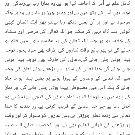
کامل علم نے اُس کا احاطہ کیا ہوا ہے۔وہ ہمارا رب ہے۔زندگی اور 
موت بھی اُس کے ہاتھ میں ہے اور وہ ہر چیز پر قادر ہے۔وہ ہر جگہ 
موجود ہے اور ہر آن ہمیں دیکھ رہا ہے۔تو پھر ایک انسان کبھی 
کوئی ایسا کام نہیں کر سکتا جو اللہ تعالیٰ کی مرضی اور منشاء 
کے خلاف ہو۔اور جب اللہ تعالیٰ کی یہ عظمت دلوں میں قائم ہو 
جائے گی تو پھر پانچ وقت نمازوں کی طرف بھی خود بخود توجہ 
پیدا ہوتی چلی جائے گی۔دعاؤں کی طرف بھی توجہ پیدا ہوتی 
چلی جائے گی۔خدا تعالیٰ کے ساتھ اس بڑھتے ہوئے تعلق کی وجہ 
سے اللہ تعالیٰ کے وعدوں کے پورا ہونے پر یقین پیدا ہو تا چلا 
جائے گا بلکہ اس میں مضبوطی پیدا ہوتی چلی جائے گی۔اور نماز 
کے بارہ میں یہ فرمایا کہ یہ تمام دعاؤں کی کنجی ہے۔نماز ہی وہ 
اصل دعا ہے جو خدا تعالیٰ کے قریب کرتی ہے۔اور بندے کا خدا 
تعالیٰ سے زندہ تعلق جوڑتی ہے۔پس نمازوں کو سنوار کر اور وقت 
پر پڑھنے کی قرآنی تعلیم بھی ہے اور آنحضرت صلی اللہ علیہ 
وسلم نے بھی اپنی امت کو خاص طور پر اس طرف متوجہ فرمایا 