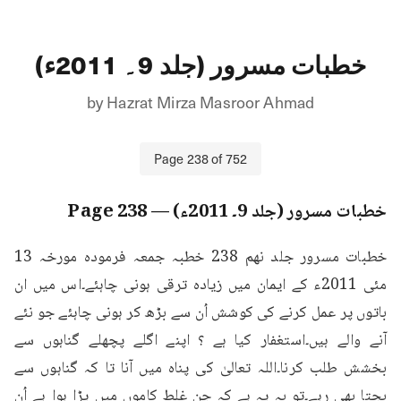
خطبات مسرور (جلد 9۔ 2011ء)
by
Hazrat Mirza Masroor Ahmad
Page
238
of
752
خطبات مسرور (جلد 9۔ 2011ء)
— Page
238
خطبات مسرور جلد نهم 238 خطبہ جمعہ فرمودہ مورخہ 13 
مئی 2011ء کے ایمان میں زیادہ ترقی ہونی چاہئے۔اس میں ان 
باتوں پر عمل کرنے کی کوشش اُن سے بڑھ کر ہونی چاہئے جو نئے 
آنے والے ہیں۔استغفار کیا ہے ؟ اپنے اگلے پچھلے گناہوں سے 
بخشش طلب کرنا۔اللہ تعالیٰ کی پناہ میں آنا تا کہ گناہوں سے 
بچتا بھی رہے۔تو بہ یہ ہے کہ جن غلط کاموں میں پڑا ہوا ہے اُن 