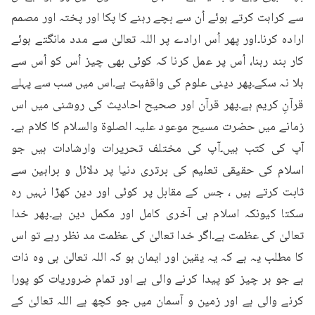
سے کراہت کرتے ہوئے اُن سے بچے رہنے کا پکا اور پختہ اور مصمم 
ارادہ کرنا۔اور پھر اُس ارادے پر اللہ تعالیٰ سے مدد مانگتے ہوئے 
کار بند رہنا، اُس پر عمل کرنا کہ کوئی بھی چیز اُس کو اُس سے 
ہلا نہ سکے۔پھر دینی علوم کی واقفیت ہے۔اس میں سب سے پہلے 
قرآنِ کریم ہے۔پھر قرآن اور صحیح احادیث کی روشنی میں اس 
زمانے میں حضرت مسیح موعود علیہ الصلوۃ والسلام کا کلام ہے۔
آپ کی کتب ہیں۔آپ کی مختلف تحریرات وارشادات ہیں جو 
اسلام کی حقیقی تعلیم کی برتری دنیا پر دلائل و براہین سے 
ثابت کرتے ہیں ، جس کے مقابل پر کوئی اور دین کھڑا نہیں رہ 
سکتا کیونکہ اسلام ہی آخری کامل اور مکمل دین ہے۔پھر خدا 
تعالیٰ کی عظمت ہے۔اگر خدا تعالیٰ کی عظمت مد نظر رہے تو اس 
کا مطلب یہ ہے کہ یہ یقین اور ایمان ہو کہ اللہ تعالیٰ ہی وہ ذات 
ہے جو ہر چیز کو پیدا کرنے والی ہے اور تمام ضروریات کو پورا 
کرنے والی ہے اور زمین و آسمان میں جو کچھ ہے اللہ تعالیٰ کے 