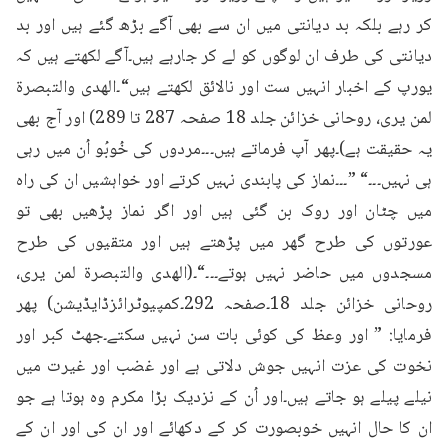
کر رہے بلکہ بد دیانتی میں ان سے بھی آگے بڑھ گئے ہیں اور بد 
دیانتی کی طرف ان لوگوں کو لے کر جارہے ہیں۔آگے لکھتے ہیں کہ 
یورپ کے اخبار انہیں ست اور نالائق لکھتے ہیں“۔الهدى والتبصرة 
لمن يرى، روحانی خزائن جلد 18 صفحہ 287 تا 289) اور آج بھی 
یہ حقیقت ہے)۔پھر آپ فرماتے ہیں۔۔۔مردوں کی خُوبُو اُن میں رہی 
ہی نہیں۔۔۔“ ”۔۔۔نماز کی پابندی نہیں کرتے اور خواہشیں ان کی راہ 
میں چٹان اور روک بن گئی ہیں اور اگر نماز پڑھیں بھی تو 
عورتوں کی طرح گھر میں پڑھتے ہیں اور متقیوں کی طرح 
مسجدوں میں حاضر نہیں ہوتے۔۔۔“۔(الهدى والتبصرة لمن يرى، 
روحانی خزائن جلد 18۔صفحہ 292۔کمپیوٹرائزڈایڈیشن) پھر 
فرمایا: ” اور وعظ کی کوئی بات سن نہیں سکتے۔جھٹ کبر اور 
نخوت کی عزت انہیں جوش دلاتی ہے اور غضب اور غیرت میں 
نیلے پیلے ہو جاتے ہیں۔اور اُن کے نزدیک بڑا مکرم وہ ہوتا ہے جو 
ان کا حال انہیں خوبصورت کر کے دکھائے اور ان کی اور ان کے 