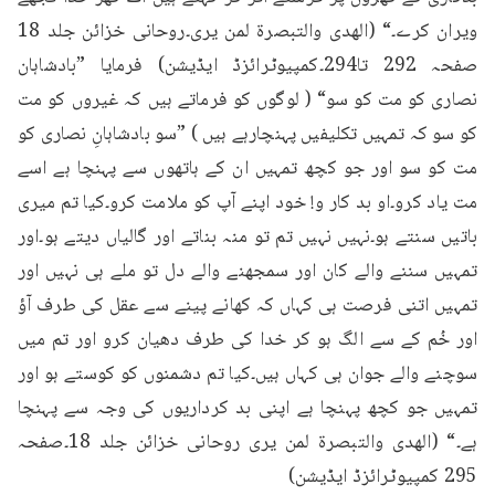
ویران کرے۔“ (الهدى والتبصرة لمن يری۔روحانی خزائن جلد 18 
صفحہ 292 تا294۔کمپیوٹرائزڈ ایڈیشن) فرمایا ”بادشاہان 
نصاری کو مت کو سو“ ( لوگوں کو فرماتے ہیں کہ غیروں کو مت 
کو سو کہ تمہیں تکلیفیں پہنچارہے ہیں ) ”سو بادشاہانِ نصاری کو 
مت کو سو اور جو کچھ تمہیں ان کے ہاتھوں سے پہنچا ہے اسے 
مت یاد کرو۔او بد کار و! خود اپنے آپ کو ملامت کرو۔کیا تم میری 
باتیں سنتے ہو۔نہیں نہیں تم تو منہ بناتے اور گالیاں دیتے ہو۔اور 
تمہیں سننے والے کان اور سمجھنے والے دل تو ملے ہی نہیں اور 
تمہیں اتنی فرصت ہی کہاں کہ کھانے پینے سے عقل کی طرف آؤ 
اور خُم کے سے الگ ہو کر خدا کی طرف دھیان کرو اور تم میں 
سوچنے والے جوان ہی کہاں ہیں۔کیا تم دشمنوں کو کوستے ہو اور 
تمہیں جو کچھ پہنچا ہے اپنی بد کرداریوں کی وجہ سے پہنچا 
ہے۔“ (الهدى والتبصرة لمن يری روحانی خزائن جلد 18۔صفحہ 
295 کمپیوٹرائزڈ ایڈیشن)