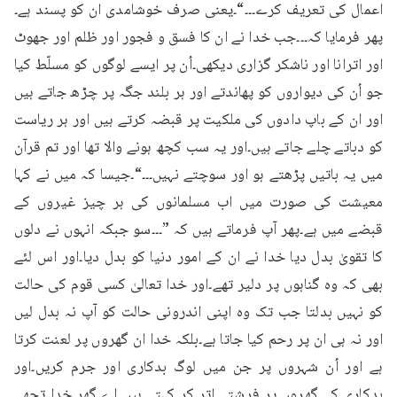
اعمال کی تعریف کرے۔۔۔“۔یعنی صرف خوشامدی ان کو پسند ہے۔
پھر فرمایا کہ۔۔۔جب خدا نے ان کا فسق و فجور اور ظلم اور جھوٹ 
اور اترانا اور ناشکر گزاری دیکھی۔اُن پر ایسے لوگوں کو مسلّط کیا 
جو اُن کی دیواروں کو پھاندتے اور ہر بلند جگہ پر چڑھ جاتے ہیں 
اور ان کے باپ دادوں کی ملکیت پر قبضہ کرتے ہیں اور ہر ریاست 
کو دباتے چلے جاتے ہیں۔اور یہ سب کچھ ہونے والا تھا اور تم قرآن 
میں یہ باتیں پڑھتے ہو اور سوچتے نہیں۔۔۔“۔جیسا کہ میں نے کہا 
معیشت کی صورت میں اب مسلمانوں کی ہر چیز غیروں کے 
قبضے میں ہے۔پھر آپ فرماتے ہیں کہ ”۔۔۔سو جبکہ انہوں نے دلوں 
کا تقویٰ بدل دیا خدا نے ان کے امور دنیا کو بدل دیا۔اور اس لئے 
بھی کہ وہ گناہوں پر دلیر تھے۔اور خدا تعالیٰ کسی قوم کی حالت 
کو نہیں بدلتا جب تک وہ اپنی اندرونی حالت کو آپ نہ بدل لیں 
اور نہ ہی ان پر رحم کیا جاتا ہے۔بلکہ خدا ان گھروں پر لعنت کرتا 
ہے اور اُن شہروں پر جن میں لوگ بدکاری اور جرم کریں۔اور 
بدکاری کے گھروں پر فرشتے اتر کر کہتے ہیں اے گھر خدا تجھے 