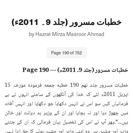
خطبات مسرور (جلد 9۔ 2011ء)
by
Hazrat Mirza Masroor Ahmad
Page
190
of
752
خطبات مسرور (جلد 9۔ 2011ء)
— Page
190
خطبات مسرور جلد نهم 190 خطبه جمعه فرمودہ مورخہ 15 
اپریل 2011ء لئے کہ خدا کی آنکھوں کے سامنے انہوں نے بے 
فرمانیاں کیں سو اس نے انہیں دکھایا جو دکھایا اور انہیں آفات 
میں چھوڑ دیا اور نہ بچایا اور ان کے وزیر بد دیانت اور خائن 
ہیں۔۔۔“۔پھر آپ نے اس کی تفصیل بیان فرمائی کہ ان کے جتنے 
وزیر اور مشیر ہیں وہ اپنے وزیر اور مشیر ہونے کا حق ادا نہیں 