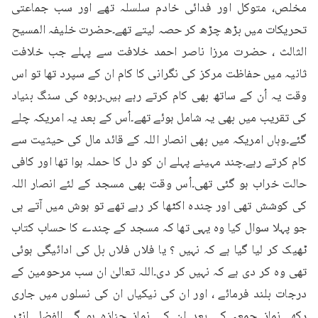
مخلص، متوکل اور فدائی خادم سلسلہ تھے اور سب جماعتی 
تحریکات میں بڑھ چڑھ کر حصہ لیتے تھے۔حضرت خلیفہ المسیح 
الثالث ، حضرت مرزا ناصر احمد خلافت سے پہلے جب خلافت 
ثانیہ میں حفاظت مرکز کی نگرانی کا کام ان کے سپرد تھا تو اس 
وقت یہ اُن کے ساتھ بھی کام کرتے رہے ہیں۔ربوہ کی سنگ بنیاد 
کی تقریب میں بھی یہ شامل ہوئے تھے۔اُس کے بعد یہ امریکہ چلے 
گئے۔وہاں امریکہ میں بھی انصار اللہ کے قائد مال کی حیثیت سے 
کام کرتے رہے۔چند مہینے پہلے ان کو دل کا حملہ ہوا تھا اور کافی 
حالت خراب ہو گئی تھی۔اُس وقت بھی مسجد کے لئے انصار اللہ 
کی کوشش تھی اور چندہ اکٹھا کر رہے تھے تو ہوش میں آتے ہی 
جو پہلا سوال کیا وہ یہی تھا کہ مسجد کے چندے کا حساب کتاب 
ٹھیک کر لیا گیا ہے کہ نہیں ؟ یا فلاں فلاں بل کی ادائیگی ہوئی 
تھی وہ کر دی ہے کہ نہیں کر دی۔اللہ تعالیٰ ان سب مرحومین کے 
درجات بلند فرمائے ، اور ان کی نیکیاں ان کی نسلوں میں جاری 
رکھے۔نماز جمعہ کے بعد ان کی نماز جنازہ ہو گی۔الفضل انٹر 