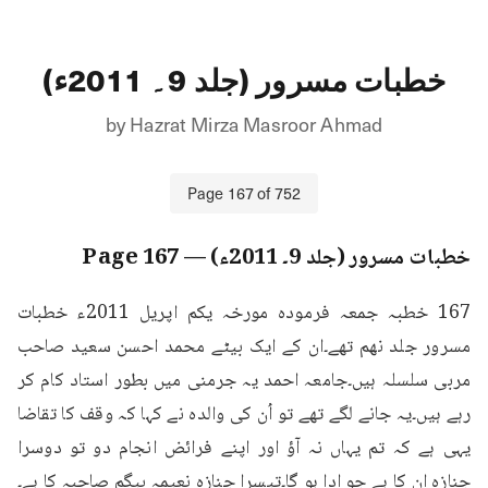
خطبات مسرور (جلد 9۔ 2011ء)
by
Hazrat Mirza Masroor Ahmad
Page
167
of
752
خطبات مسرور (جلد 9۔ 2011ء)
— Page
167
167 خطبہ جمعہ فرمودہ مورخہ یکم اپریل 2011ء خطبات 
مسرور جلد نهم تھے۔ان کے ایک بیٹے محمد احسن سعید صاحب 
مربی سلسلہ ہیں۔جامعہ احمد یہ جرمنی میں بطور استاد کام کر 
رہے ہیں۔یہ جانے لگے تھے تو اُن کی والدہ نے کہا کہ وقف کا تقاضا 
یہی ہے کہ تم یہاں نہ آؤ اور اپنے فرائض انجام دو تو دوسرا 
جنازہ ان کا ہے جو ادا ہو گا۔تیسرا جنازہ نعیمہ بیگم صاحبہ کا ہے۔