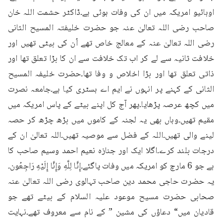
اوہائیو امریکہ میں ان کی وفات ہوئی ہے۔ڈاکٹر حشمت اللہ خان 
صاحب رضی اللہ تعالیٰ عنہ جو حضرت خلیفتہ المسیح الثانی 
رضی اللہ تعالیٰ عنہ کے معالج خاص تھے اُن کی بیٹی تھیں اور 
خلافت ثانیہ سے لے کر اب تک خلافت سے ان کا بڑا تعلق تھا اور 
ذاتی تعلق تھا اور بڑا اخلاص و وفا تھا۔حضرت خلیفہ المسیح 
الثانی کے کہنے پر انہوں نے ایم اے ہسٹری کیا ہے۔جامعہ نصرت 
میں کچھ عرصہ پڑھایا۔پھر آج کل اپنے بیٹے کے پاس امریکہ میں 
مقیم تھیں۔وہاں بھی یہ لجنہ کے کاموں میں بڑھ چڑھ کر حصہ 
لینے والی تھیں۔اللہ کے فضل سے موصیہ تھیں۔اللہ تعالیٰ ان کے 
درجات بلند کرے۔اگلا ایک اور جنازہ نعیم احمد وسیم صاحب کا 
ہے جو 6 مارچ کو امریکہ میں وفات پاگئے۔إِنَّا لِلَّهِ وَإِنَّا إِلَيْهِ رَاجِعُون۔
یہ حضرت حاجی محمد دین صاحب تہالوی رضی اللہ تعالیٰ عنہ 
صحابی حضرت مسیح موعود علیہ السلام کے بیٹے تھے جو 
قادیان میں“ دعاؤں کی مشین ” کے نام سے معروف تھے۔نہایت 