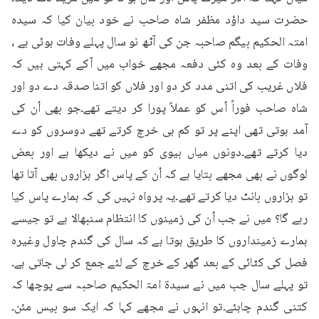
حضرت سید داؤد مظفر شاہ صاحب نے خود بیان کیا کہ سیدہ 
امتہ الحکیم بیگم صاحبہ جن کی آٹھ نو سال پہلے وفات ہوئی ہے ، 
وفات کے بعد وہ کئی دفعہ مجھے خواب میں آکے کہتی ہیں کہ 
فلاں غریب کی اتنی مدد کر دو اور فلاں کو اتنا صدقہ دے دو اور 
شاہ صاحب فوراً اُس کو عملاً پورا کر دیتے تھے۔جو بھی اُن کی 
آمد ہوتی تھی اپنے پر تو کم ہی خرچ کرتے تھے دوسروں کو دے 
دیا کرتے تھے۔دونوں میاں بیوی کو میں نے دیکھا ہے اور بعض 
لوگوں نے بھی مجھے بتایا ہے کہ اُن کے پاس اگر ہزاروں بھی آتا تھا 
تو ہزاروں بانٹ دیا کرتے تھے۔یہ پرواہ نہیں کی کہ ہمارے پاس کیا 
رہے گا؟ میں نے جب اُن کی زمینوں کا انتظام سنبھالا ہے تو جیسے 
ہمارے زمینداروں کا طریق ہوتا ہے کہ سال کی گندم چاول وغیرہ 
فصل کی کٹائی کے بعد گھر کے خرچ کے لئے جمع کر لی جاتی ہے۔
تو پہلے سال جب میں نے سیدۃ امۃ الحکیم صاحبہ سے پوچھا کہ 
کتنی گندم چاہئے۔تو انہوں نے مجھے کہا کہ ایک سو بیس مئن۔