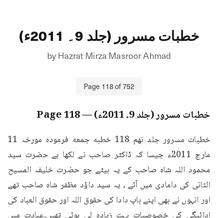
خطبات مسرور (جلد 9۔ 2011ء)
by
Hazrat Mirza Masroor Ahmad
Page
118
of
752
خطبات مسرور (جلد 9۔ 2011ء)
— Page
118
خطبات مسرور جلد نهم 118 خطبه جمعه فرمودہ مورخہ 11 
مارچ 2011ء جیسا کہ ڈاکٹر صاحب نے لکھا ہے حضرت سید 
محمود اللہ شاہ صاحب کے یہ بیٹے جو حضرت خلیفہ المسیح 
الثانی کی دامادی میں آئے ، یہ سید داؤد مظفر شاہ صاحب تھے 
اور انہوں نے بھی اپنے باپ دادا کی حقوق اللہ اور حقوق العباد کی 
ادائیگی کی خصوصیات بہت زیادہ لی ہوئی تھیں۔عبادت میں 