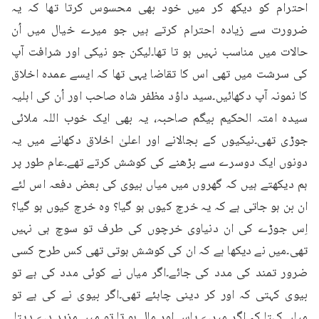
احترام کو دیکھ کر میں خود بھی محسوس کرتا تھا کہ یہ 
ضرورت سے زیادہ احترام کرتے ہیں جو میرے خیال میں اُن 
حالات میں مناسب نہیں ہو تا تھا۔لیکن جو نیکی اور شرافت آپ 
کی سرشت میں تھی اس کا تقاضا یہی تھا کہ ایسے عمدہ اخلاق 
کا نمونہ آپ دکھائیں۔سید داؤد مظفر شاہ صاحب اور اُن کی اہلیہ 
سیدہ امتہ الحکیم بیگم صاحبہ، یہ بھی ایک خوب اللہ ملائی 
جوڑی تھی۔نیکیوں کے بجالانے اور اعلیٰ اخلاق دکھانے میں یہ 
دونوں ایک دوسرے سے بڑھنے کی کوشش کرتے تھے۔عام طور پر 
ہم دیکھتے ہیں کہ گھروں میں میاں بیوی کی بعض دفعہ اس لئے 
ان بن ہو جاتی ہے کہ یہ خرچ کیوں ہو گیا؟ وہ خرچ کیوں ہو گیا؟ 
اِس جوڑے کی ان دنیاوی خرچوں کی طرف تو سوچ ہی نہیں 
تھی۔میں نے دیکھا ہے کہ ان کی کوشش ہوتی تھی کس طرح کسی 
ضرور تمند کی مدد کی جائے۔اگر میاں نے کوئی مدد کی ہے تو 
بیوی کہتی کہ اور کر دینی چاہئے تھی۔اگر بیوی نے کی ہے تو 
میاں کہتا کہ اگر میرے پاس اور مال ہو تا تو میں مزید دے دیتا۔