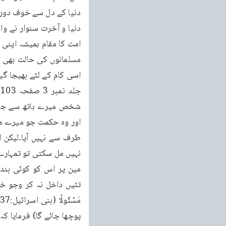
پوچھا جائے گا) فرمایا ک