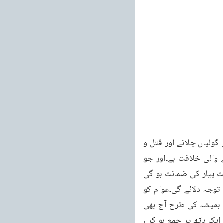
خطبات مسرور جلد نهم 99 خطبہ جمعہ فرمودہ مورخہ 25 فروری 2011ء گروہوں کے در میان گولیاں چلانے اور قتل و 
غارت کرنے سے حاصل نہیں ہوئی بلکہ یہ تو اللہ تعالیٰ کے رحم کو جوش دلانے سے قائم ہونے والی خلافت ہے۔اور جو 
خلافت اللہ تعالیٰ کے رحم اور اس کی عنایت سے ملے گی تو وہ نہ صرف مسلم اللہ کے لئے محبت پیار کی ضمانت ہو گی 
بلکہ گل دنیا کے لئے امن کی ضمانت ہو گی۔حکومتوں کو اُن کے انصاف اور ایمانداری کی طرف توجہ دلائے گی۔عوام کو 
ایمانداری اور محنت سے فرائض کی ادائیگی کی طرف توجہ دلائے گی۔پس جماعتِ احمد یہ تو ہمیشہ کی طرح آج بھی 
اس تمام فساد کا جو دنیا میں پھیلا ہوا ہے ایک ہی حل پیش کرتی ہے کہ خیر امت بننے کے لئے ایک ہاتھ پر جمع ہو کر ، 