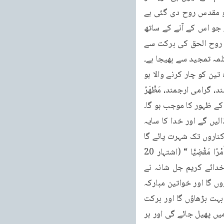
نسل ہو گا۔خوبصورت پاک لڑکا تمہارا مہمان آتا ہے اس کا نام عنمو ائیل اور بشیر بھی ہے۔اس کو مقدس روح دی گئی ہے 
اور وہ جس سے پاک ہے اور وہ نور اللہ ہے۔مبارک وہ جو آسمان سے آتا ہے۔اس کے ساتھ فضل ہے جو اس کے آنے کے ساتھ 
آئے گا۔وہ صاحب شکوہ اور عظمت اور دولت ہو گا۔وہ دنیا میں آئے گا اور اپنے مسیحی نفس اور روح الحق کی برکت سے 
لمہ تمجید سے بھیجا ہے۔
وہ سخت ذہین و فہیم ہو گا اور دل کا حلیم اور علوم ظاہری و باطنی سے پر کیا جائے گا اور وہ تین کو چار کرنے والا ہو 
گا“۔آپ نے لکھا کہ ”( اس کے معنے سمجھ میں نہیں آئے) دو شنبہ ہے مبارک دو شنبه - فرزند دلبند، گرامی ارجمند، مَظْهَرُ 
لِ الہی کے ظہور کا موجب ہو گا۔
نور آتا ہے نور جس کو خدا نے اپنی رضامندی کے عطر سے ممسوح کیا۔ہم اس میں اپنی روح ڈالیں گے اور خدا کا سایہ 
اس کے سر پر ہو گا۔وہ جلد جلد بڑھے گا اور اسیروں کی رستگاری کا موجب ہو گا اور زمین کے کناروں تک شہرت پائے گا 
اور قومیں اس سے برکت پائیں گی تب اپنے نفسی نقطہ آسمان کی طرف اٹھایا جائے گا۔وَكَانَ أَمْرًا مَقْضِيًّا “ (اشتہار 20 
فروری 1886ء۔مجموعہ اشتہارات جلد اول صفحہ 96،95 مطبوعہ ربوہ) فرماتے ہیں: ” پھر خدائے کریم جل شانہ نے 
مجھے بشارت دے کر کہا کہ تیر اگھر برکت سے بھرے گا اور میں اپنی نعمتیں تجھ پر پوری کروں گا اور خواتین مبارکہ 
سے جن میں سے تو بعض کو اس کے بعد پائے گا تیری نسل بہت ہو گی اور میں تیری ذریت کو بہت بڑھاؤں گا اور برکت 
دوں گا مگر بعض ان میں سے کم عمری میں فوت بھی ہوں گے اور تیری نسل کثرت سے ملکوں میں پھیل جائے گی اور ہر 