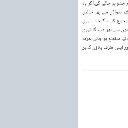
ایک شاخ تیرے بڑی بھائیوں کی کائی جائے گی یا دوسری جو شاخ تھی) ” اور وہ جلد لاولد رہ کر ختم ہو جائے گی۔اگر وہ 
توبہ نہ کریں گے تو خدا ان پر بلا پر بلا نازل کرے گا یہاں تک کہ وہ نابود ہو جائیں گے۔ان کے گھر بیواؤں سے بھر جائیں 
گے اور ان کی دیواروں پر غضب نازل ہو گا۔لیکن اگر وہ رجوع کریں گے تو خدارحم کے ساتھ رجوع کرے گا۔خدا تیری 
برکتیں ارد گرد پھیلائے گا اور ایک اجڑا ہوا گھر تجھ سے آباد کرے گا۔اور ایک ڈراؤنا گھر برکتوں سے بھر دے گا۔تیری 
ذریت منقطع نہیں ہو گی اور آخری دنوں تک سر سبز رہے گی۔خدا تیرے نام کو اس روز تک جو دنیا منقطع ہو جائے، عزت 
کے ساتھ قائم رکھے گا اور تیری دعوت کو دنیا کے کناروں تک پہنچا دے گا۔میں تجھے اٹھاؤں گا اور اپنی طرف بلاؤں گا۔پر 