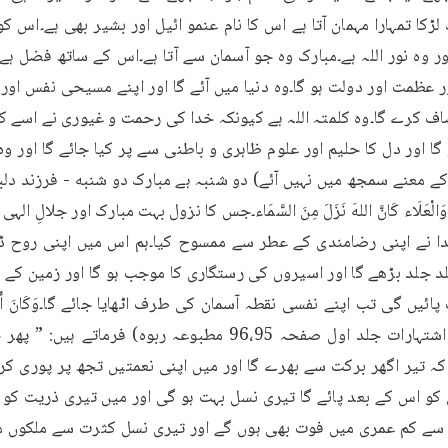
ف کرے گا۔وہ کلمتہ اللہ ہے کیونکہ خدا کی رحمت و غیوری نے اسے ک
 الْحَقِّ وَالْعَلَاء كَانَّ اللهَ نَزَلَ مِنَ السَّمَاء۔جس کا نزول بہت مبارک اور جلا