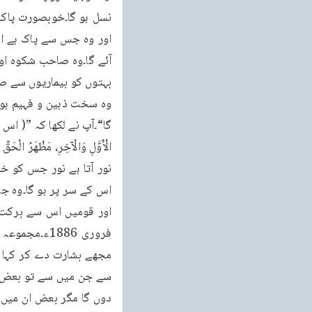
بہتوں کو بیماریوں سے صا
الْأَوَّلِ وَالْآخِرِ، مَظْهَرُ