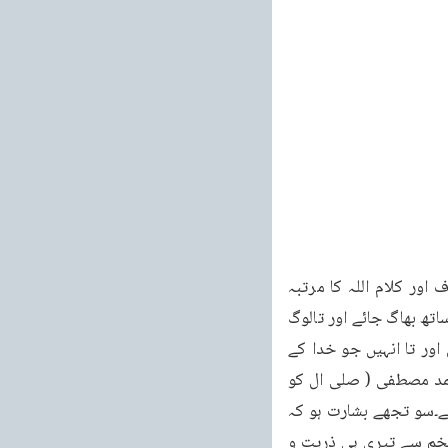
خطبات مسرور جلد نهم 81 خطبہ جمعہ فرمودہ مورخہ 18 فروری 2011ء دین اسلام کا شرف اور کلام اللہ کا مرتبہ 
لوگوں پر ظاہر ہو اور تا حق اپنی تمام برکتوں کے ساتھ آجائے اور باطل اپنی تمام نحوستوں کے ساتھ بھاگ جائے اور تالوگ 
سمجھیں کہ میں قادر ہوں جو چاہتا ہوں کرتا ہوں اور تاوہ یقین لائیں کہ میں تیرے ساتھ ہوں اور تا انہیں جو خدا کے 
وجود پر ایمان نہیں لاتے اور خدا اور خدا کے دین اور اس کی کتاب اور اس کے پاک رسول محمد مصطفی ( صلی ال کو 
انکار اور تکذیب کی نگاہ سے دیکھتے ہیں ایک کھلی نشانی ملے اور مجرموں کی راہ ظاہر ہو جائے۔سو تجھے بشارت ہو کہ 
ایک وجیہ اور پاک لڑکا تجھے دیا جائے گا۔ایک ز کی غلام (لڑکا) تجھے ملے گا۔وہ لڑکا تیرے ہی تخم سے تیری ہی ذریت و 