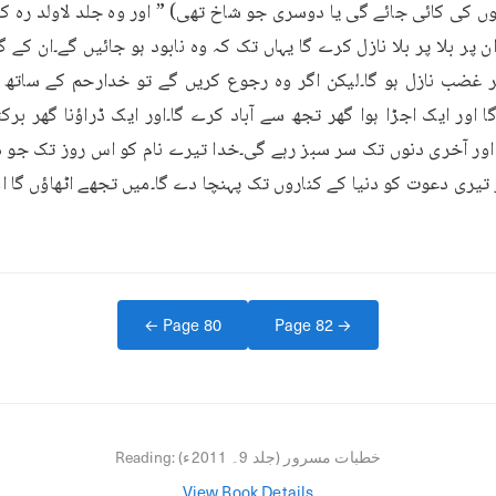
← Page
80
Page
82
→
خطبات مسرور (جلد 9۔ 2011ء)
Reading:
View Book Details