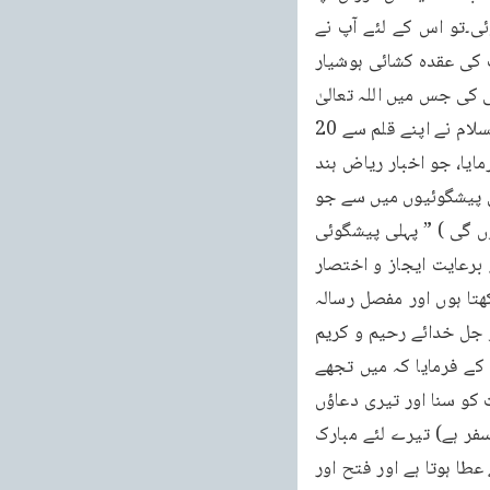
کے دل میں دعاؤں کی طرف توجہ دینے کے لئے خاص طور پر چلہ کاٹنے کی تحریک پیدا ہوئی۔تو اس کے لئے آپ نے 
قادیان سے باہر جا کر چلہ کاٹنے کا ارادہ کیا۔تو اسی دوران اللہ تعالیٰ نے آپ کو الہام بتایا کہ آپ کی عقدہ کشائی ہوشیار 
پور میں ہو گی۔چنانچہ آپ نے 22 جنوری 1886ء کو ہوشیار پور کا سفر اختیار کیا اور چلہ کشی کی جس میں اللہ تعالیٰ 
نے اسلام کی ترقی اور بہت سی بشارات آپ کو دیں۔چنانچہ جب چلہ ختم ہوا ' تو حضور علیہ السلام نے اپنے قلم سے 20 
فروری 1886ء کو ایک اشتہار ”ر سالہ سراج منیر بر نشانہائے رب قدیر“ کے نام سے تحریر فرمایا، جو اخبار ریاض ہند 
امر تسر یکم مارچ 1886ء میں بطورِ ضمیمہ شائع ہوا۔اس میں آپ نے لکھا کہ: ان ہر سہ قسم کی پیشگوئیوں میں سے جو 
انشاء اللہ رسالے میں یہ بسط تمام درج ہوں گی“ (یعنی تفصیل سے بعد میں رسالہ میں درج ہوں گی ) ” پہلی پیشگوئی 
جو خود اس احقر سے متعلق ہے۔آج 20 فروری 1886ء میں جو مطابق پندرہ جمادی الاول ہے برعایت ایجاز و اختصار 
کلمات الہامیہ نمونہ کے طور پر لکھی جاتی ہے“ ( کہ مختصر طور پر میں نمونہ کے طور پر لکھتا ہوں اور مفصل رسالہ 
میں درج ہو گی، انشاء اللہ تعالیٰ“۔فرماتے ہیں کہ "پہلی پیشگوئی بالہام اللہ تعالیٰ و اعلامہ عزو جل خدائے رحیم و کریم 
بزرگ و برتر نے جو ہر چیز پر قادر ہے ( جلشانہ و عزاسمہ) مجھ کو اپنے الہام سے مخاطب کر کے فرمایا کہ میں تجھے 
ایک رحمت کا نشان دیتا ہوں اسی کے موافق جو تو نے مجھ سے مانگا۔سو میں نے تیری تضرعات کو سنا اور تیری دعاؤں 
کو اپنی رحمت سے یہ پایہ قبولیت جگہ دی اور تیرے سفر کو (جو ہوشیار پور اور لدھیانہ کا سفر ہے) تیرے لئے مبارک 
کر دیا۔سو قدرت اور رحمت اور قربت کا نشان تجھے دیا جاتا ہے۔فضل اور احسان کا نشان تجھے عطا ہوتا ہے اور فتح اور 