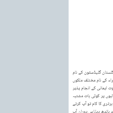
80 خطبه جمعه فرمودہ مورخہ 18 فروری 2011ء خطبات مسرور جلد نهم وزیر اعظم تخت انگلستان گلیڈسٹون کے نام 
بھی ایک پرچہ اشتہار اور خط روانہ کیا گیا۔ایسا ہی شہزادہ بسمارک کے نام اور دوسرے نامی امراء کے نام مختلف ملکوں 
میں اشتہارات و خطوط روانہ کئے گئے جن سے ایک صندوق پر ہے۔اور ظاہر ہے کہ یہ کام بجز قوت ایمانی کے انجام پذیر 
نہیں ہو سکتا۔یہ بات خودستائی کے طور پر نہیں بلکہ حقیقت نمائی کے طور پر ہے تاحق کے طالبوں پر کوئی بات مشتبہ 
نہ رہے“۔(ازالہ اوہام۔روحانی خزائن جلد 3 صفحہ 156۔حاشیہ ) بہر حال اسلام کی تمام ادیان پر برتری کا کام تو آپ کرتے 
چلے گئے۔اور خاص طور پر عیسائیت کے امڈتے ہوئے سیلاب کو روکنے کے لئے اس کے آگے ایک بند باندھ دیا۔اس دوران آپ 