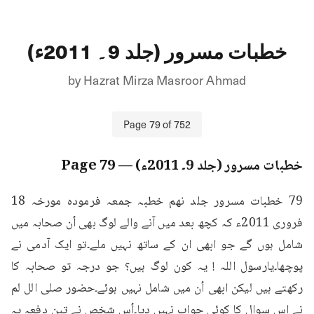
خطبات مسرور (جلد 9۔ 2011ء)
by
Hazrat Mirza Masroor Ahmad
Page
79
of
752
خطبات مسرور (جلد 9۔ 2011ء)
— Page
79
79 خطبات مسرور جلد نهم خطبہ جمعہ فرمودہ مورخہ 18 
فروری 2011ء کہ کچھ بعد میں آنے والے لوگ بھی اُن صحابہ میں 
شامل ہوں گے جو ابھی ان کے ساتھ نہیں ملے۔تو ایک آدمی نے 
پوچھا۔یارسول اللہ ! یہ کون لوگ ہیں؟ جو درجہ تو صحابہ کا 
رکھتے ہیں لیکن ابھی اُن میں شامل نہیں ہوئے۔حضور صلى الل لم 
نے اس سوال کا کوئی جواب نہیں دیا۔اُس شخص نے تین دفعہ یہ 