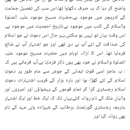
واضح کر دیا کہ یہ صرف دکھاوا تھا۔اس سب کی تفصیل جماعت 
کے لٹریچر میں موجود ہے۔حضرت مسیح موعود علیہ الصلوۃ 
والسلام کی کتب میں موجود ہے۔تاریخ احمدیت میں موجود ہے۔
اس وقت بیان تو نہیں ہو سکتی۔بہر حال اس دعوت نے جو اسلام 
کی صداقت کے لئے آپ نے دی تھی اور جو اشتہار آپ نے شائع 
فرمایا تھا، اس کا ازالہ اوہام میں حضرت مسیح موعود علیہ 
الصلوۃ والسلام نے خود بھی یوں ذکر فرمایا ہے۔آپ فرماتے ہیں کہ 
: یہ عاجز اسی قوتِ ایمانی کے جوش سے عام طور پر دعوتِ 
اسلام کے لئے کھڑا ہوا اور بارہ ہزار کے قریب اشتہارات دعوتِ 
اسلام رجسٹری کرا کر تمام قوموں کے پیشواؤں اور امیروں اور 
والیانِ ملک کے نام روانہ کئے۔یہاں تک کہ ایک خط اور ایک اشتہار 
بذریعہ رجسٹری گورنمنٹ برطانیہ کے شہزادہ ولی عہد کے نام 
بھی روانہ کیا اور