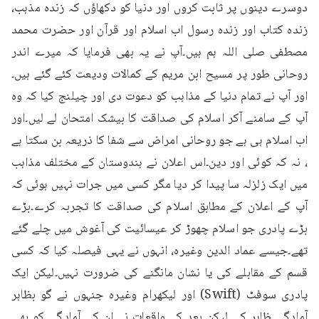
دوسرے دینوں پر ثابت کروں اور دنیا کو دکھاؤں کہ زندہ مذہب، 
زندہ کتاب اور زندہ رسول اب اسلام اور قرآن اور حضرت محمد 
مصطفی صلی اللہ ہم ہیں۔آپ نے یہ بھی فرمایا کہ میرے اندر 
روحانی طور پر مسیح ابن مریم کے کمالات ودیعت کئے گئے ہیں۔
اور آپ نے تمام دنیا کے مذاہب کو دعوت دی اور چیلنج کیا کہ وہ 
آپ کے سامنے آکر اسلام کی صداقت کا بیشک امتحان لے لیں۔اور 
اب اسلام ہی ہے جو روحانی امراض سے شفا کا ذریعہ بن سکتا ہے 
، نہ کہ کوئی اور دین۔اس اعلان نے ہندوستان کے مختلف مذاہب 
میں ایک زلزلہ سا پیدا کر دیا مگر کسی میں جرات نہیں ہوئی کہ 
آپ کے اعلان کے مطابق اسلام کی صداقت کا تجربہ کرے۔بڑے 
بڑے پادری جو اسلام چھوڑ کر عیسائیت کی آغوش میں چلے گئے 
تھے۔جیسے عماد الدین وغیرہ، انہوں نے یہی فیصلہ کیا کہ کسی 
قسم کے مقابلے کی یا نشان مانگنے کی ضرورت نہیں۔لیکن ایک 
پادری سوفٹ (Swift) اور لیکھرام وغیرہ جنہوں نے گو بظاہر 
آمادگی ظاہر کی لیکن بعد کے واقعات نے ان کی آمادگی کو بھی 