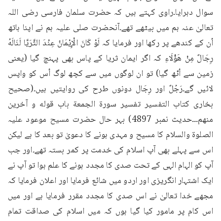
سوال دہرایا۔راوی کہتے ہیں کہ حضرت سلمان فارسی رضی اللہ 
تعالیٰ عنہ ہم میں بیٹھے تھے۔آنحضرت صلی علیہ ہم نے اپنا ہاتھ 
اُن کے کندھے پر رکھا اور فرمایا کہ لَوْ كَانَ الْإِيْمَانُ عِنْدَ الثَّرَيَّا لَنَالَهُ 
رِجَالٌ مِنْ هَؤُلَاءِ کہ اگر ایمان ثریا کے پاس بھی پہنچ گیا (یعنی 
زمین سے اُٹھ گیا) تو ان لوگوں میں سے کچھ لوگ اُس کو واپس 
لائیں گے۔رَجُلٌ اور رِجَال دونوں طرح کی روایتیں ہیں۔(صحیح 
بخاری کتاب التفسير تفسير سورة الجمعة باب قوله و آخرین 
منھم۔۔۔حدیث نمبر 4897) بہر حال حضرت مسیح موعود علیہ 
الصلوۃ والسلام کا مسیح و مہدی ہونے کا دعویٰ تو بعد کا ہے لیکن 
اس سے پہلے بھی آپ اسلام کی خدمت پر کمر بستہ تھے۔اور جب 
آپ کو الہام الہی کے تحت صدی کا مجدد ہونے کا علم ہوا تو آپ نے 
ایک اشتہار انگریزی اور اردو میں شائع فرمایا اور اعلان فرمایا کہ 
مجھے خدا تعالیٰ نے اس صدی کا مجدد مقرر فرمایا ہے اور میں 
اس کام پر مامور کیا گیا ہوں کہ میں اسلام کی صداقت تمام 