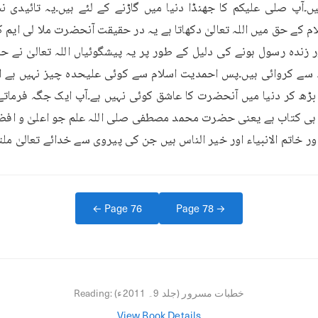
 خاتم الانبیاء اور خیر الناس ہیں جن کی پیروی سے خدائے تعالیٰ ملت
← Page
76
Page
78
→
خطبات مسرور (جلد 9۔ 2011ء)
Reading:
View Book Details