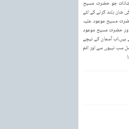
شان بلند کرنے کے لئے ہیں۔آپ صلی علیکم کا جھنڈا دنیا میں گاڑنے کے لئے ہیں۔یہ تائیدی نشانات جو حضرت مسیح 
موعود علیہ الصلوۃ والسلام کے حق میں اللہ تعالیٰ دکھاتا ہے یہ در حقیقت آنحضرت ملا لی ایم کی شان بلند کرنے کے لئے 
ہیں۔اسلام کا زندہ خدا اور زندہ رسول ہونے کی دلیل کے طور پر یہ پیشگوئیاں اللہ تعالیٰ نے حضرت مسیح موعود علیہ 
الصلوۃ والسلام کے ذریعہ سے کروائی ہیں۔پس احمدیت اسلام سے کوئی علیحدہ چیز نہیں ہے اور حضرت مسیح موعود 
علیہ الصلوۃ والسلام سے بڑھ کر دنیا میں آنحضرت کا عاشق کوئی نہیں ہے۔آپ ایک جگہ فرماتے ہیں۔اب آسمان کے نیچے 
فقط ایک ہی نبی اور ایک ہی کتاب ہے یعنی حضرت محمد مصطفی صلی اللہ علم جو اعلیٰ و افضل سب نبیوں سے اور اتم 
ا