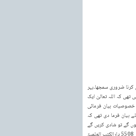
خطبات مسرور جلد نهم 77 خطبہ جمعہ فرمودہ مورخہ 18 فروری 2011ء میں نے اس کا بیان کرنا ضروری سمجھا۔بہر 
حال جیسا کہ میں نے کہا، گو حضرت مسیح موعود علیہ الصلوۃ والسلام نے یہ پیشگوئی فرمائی تھی کہ اللہ تعالیٰ ایک 
بیٹا عطا فرمائے گا جو مصلح موعود ہو گا اور اس کی تفصیل میں آپ نے اس کی بہت ساری خصوصیات بیان فرمائی 
تھیں۔لیکن یہ پیشگوئی تو آنحضرت صلی علیہ ہم نے یہ الفاظ بیان فرما کر چودہ سو سال پہلے بیان فرما دی تھی کہ 
يَنْزِلُ عِيسَى ابْنُ مَرْيَمَ إِلَى الْأَرْضِ فَيَتَزَوَّجُ وَيُوْلَدُ له که عیسی ابن مریم جب زمین پر نزول فرما ہوں گے تو شادی کریں گے 
اور اُن کی اولا د ہو گی۔(مشكاة المصابيح كتاب الرقاق باب نزول عيسى الفصل الثالث حديث نمبر 5508 دارالکتب العلمیۃ 