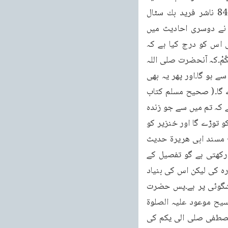
ایڈیشن 2003ء) (الوفاء باحوال المصطفى لابن جوزی مترجم محمد اشرف سیالوی صفحه 843 ناشر فريد بك سٹال 
لاهور) اور جیسا کہ ہم جانتے ہیں ، عیسی ابن مریم کی وضاحت آنحضرت صلی علی کریم نے دوسری احادیث میں 
فرمائی ہے کہ وہ کون ہیں ؟ بخاری کی حدیث ہے۔مسلم نے بھی اور حدیثوں کی کتب نے بھی اس کو درج کیا ہے کہ 
آنحضرت صلی الله ولم نے فرمایا: كَيْفَ اَنْتُمْ إِذَا نَزَلَ ابْنُ مَرْيَمَ فِيْكُمْ وَاِمَامُكُمْ مِنْكُمْ ، اور فَاقَكُمْ مِنْكُمْ۔کہ آنحضرت صلی اللہ 
تم نے فرمایا کہ تمہاری کیا حالت ہو گی جب ابن مریم مبعوث ہو گا جو تمہارا امام اور تم میں سے ہو گا۔اور پھر یہ بھی 
روایت میں ہے کہ یہ تم میں سے ہونے کی وجہ سے تمہاری امامت کے فرائض بھی سر انجام دے گا۔( صحیح مسلم کتاب 
الایمان باب نزول عیسی ابن مریم حاکما بشریعہ نبینا۔۔۔حدیث 394،392) پھر ایک حدیث میں ہے کہ تم میں سے جو زندہ 
رہے گا وہ عیسی ابن مریم کا زمانہ پائے گا اور وہی امام مہدی اور حکم و عدل ہو گا جو صلیب کو توڑے گا اور خنزیر کو 
قتل کرے گا۔یہ مسند احمد کی حدیث ہے۔(مسند احمد بن حنبل جلد نمبر 3 صفحہ نمبر 479 مسند ابی ھریرۃ حدیث 
نمبر 12 93 عالم الكتب بيروت 1998ء) پس یہ پیشگوئی جو اسلام کی نشاۃ ثانیہ سے تعلق رکھتی ہے گو تفصیل کے 
ساتھ آنحضرت صلی الم کے عاشق صادق اور مسیح و مہدی کے ذریعہ سے اللہ تعالیٰ نے اب دوبارہ کی لیکن اس کی بنیاد 
تو آج سے چودہ سو سال بلکہ اس سے بھی زائد عرصہ پہلے سے آنحضرت صلی علیکم کی پیشگوئی پر ہے۔پس حضرت 
مسیح موعود علیہ الصلوۃ والسلام کی پیشگوئیاں اور اللہ تعالیٰ کے آپ پر انعامات حضرت مسیح موعود علیہ الصلوۃ 
والسلام کی بڑائی کے لئے نہیں ہیں بلکہ یہ تو آپ کے آقا و مطاع، سید و مولا حضرت محمد مصطفی صلی الی یکم کی 