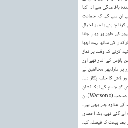
اس کی ذمہ داری بھی ان کے سپرد تھی۔بہت ہی مخلص اور جماعتی کاموں میں بہت فعال تھے۔چندہ باقاعدگی سے ادا کیا 
کرتے تھے۔ان کا سارا خاندان ہی بہت مخلص احمدی ہے۔واقعہ کے ایک دن پہلے ان کی بیوی نے ان سے کہا کہ جماعت 
Cikesik( جہاں یہ حملہ ہوا ہے ) وہاں مت جائیں۔میں پانچ ماہ کی حاملہ ہوں۔آپ کو میر اخیال کرنا چاہئے۔یا میر اخیال 
کریں یا جماعت کا خیال۔انہوں نے کہا کہ اس وقت میں جماعت کو تر جیح دیتا ہوں۔صرف ڈرائیور کے طور پر وہاں جانا 
تھا اور ڈیوٹی والے خدام کو وہاں پہنچانا تھا۔اور ابھی یہ وہیں تھے کہ حملہ ہو گیا۔مرحوم اپنے کارکنان کے ساتھ بہت اچھا 
سلوک کیا کرتے تھے۔ہر نماز مسجد میں باجماعت ادا کیا کرتے تھے اور اپنی بیوی کو بھی یہی تاکید کرتے کہ وقت پر نماز 
ادا ہونی چاہئے۔ایک بہادر خادم تھے۔تو با کوس چاند را مبارک صاحب (جن کا ذکر ہو رہا ہے ) مشن ہاؤس کے اندر تھے اور 
سب خدام سے آگے تھے۔مخالفین نے ان کے جسم پر چھریوں کے بہت سے وار کئے اور ظالمانہ طور پر مارا۔پھر مخالفین نے 
ر لاش کا حلیہ بگاڑ دیا۔
پہلے ان کی لاش پہچانی نہیں گئی۔بعد میں Chandra صاحب کے چھوٹے بھائی نے آکر اس لاش کو جسم کے ایک نشان 
سے پہچانا کہ یہ ان کے بھائی Chandra صاحب کی لاش ہے۔دوسرے شہید ہیں احمد در سونو صاحب (Warsono)۔ان 
یعت کی توفیق پائی۔اہلیہ کے علاوہ چار بچے ہیں۔
ان کو احمدیت کا تعارف 2000ء میں ہوا جب حضرت خلیفۃ المسیح الرابع انڈونیشیا تشریف لے گئے تھے۔ایک احمدی 
بعد بیعت کا فیصلہ کیا۔