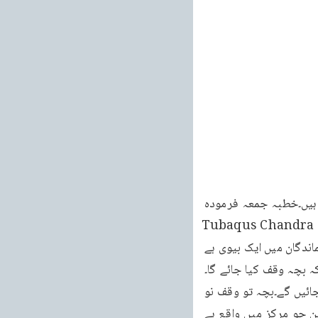
خطبات مسرور جلد نهم 71 بہر حال اب میں ان شہداء کا ذکرِ خیر کرتا ہوں جو شہید ہوئے ہیں۔خطبہ جمعہ فرمودہ 
مورخہ 11 فروری 2011ء اس میں پہلے شہید ہیں مکرم تو با کوس چاند را مبارک صاحب ( Tubaqus Chandra 
Mubarak)۔یہ پیدائشی احمدی تھے۔ان کی عمر 34 سال تھی۔جماعتی مرکز میں رہتے تھے۔پسماندگان میں ایک بیوی ہے 
ش ہے کہ بچہ وقف کیا جائے گا۔
انہوں نے وقف نو کے کاغذات پر کر لئے تھے لیکن ابھی مرکز کو بھجوانے تھے۔انشاء اللہ تعالیٰ آجائیں گے۔بچہ تو وقف نو 
میں شامل ہو جائے گا۔chandra صاحب جماعت کے سیکرٹری زراعت تھے۔اور جماعت کی زمین جو مرکز میں واقع ہے 