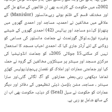
2002ء میں حکومت کے کارندے بھی ان ظالموں کے ساتھ مل گئے 
اور مختلف قسم کے ظلم ہوتے رہے۔مانسلور (Manislor) کے 
علاقے میں مخالفین نے احمدیہ مساجد اور احمدی گھروں میں 
پتھراؤ کیا۔دو مساجد اور بیالیس (42) احمدی گھروں کے شیشے 
وغیرہ توڑے۔لوکل گورنمنٹ نے جماعت مانسلور کی مساعی کو 
روکنے کے لئے آرڈر جاری کیا کہ احمدی احباب مسجد کا استعمال 
نہیں کر سکتے۔15 جولائی 2005ء کو جماعت انڈونیشیا کی 
مرکزی مسجد اور سینٹر پر سینکڑوں مخالفین کے گروہ نے حملہ 
کیا اور جماعتی عمارات اور املاک کو نقصان پہنچایا۔پولیس کھڑی 
تماشا دیکھتی رہی۔بعض عمارتوں کو آگ لگائی گئی۔اور سارا 
سینٹر ، مساجد، مشن ہاؤسز، ذیلی تنظیموں کے دفاتر اور دیگر 
عمارات کو حکومت نے سیل (Seal) کر دیا۔یہ حکومت بھی اب ان 
کے ساتھ شامل ہو رہی ہے۔