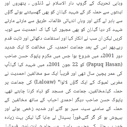
وہابی تحریک کے گروپ دار الاسلام نے ڈنڈوں ، پتھروں اور 
اینٹوں سے حملہ کر کے شہید کیا۔ان کو بھی گھسیٹتے ہوئے گاؤں 
سے باہر لے گئے اور وہاں انتہائی ظالمانہ طریق سے مارتے مارتے 
شہید کر دیا گیا۔اِن کو بھی مجبور کیا گیا کہ احمدیت سے توبہ 
کریں لیکن ان سب نے انکار کیا اور استقامت دکھائی اور ثابت قدم 
رہے۔پھر اس کے بعد جماعت احمدیہ کی مخالفت کا ایک شدید 
دور 2001ء میں شروع ہوا جس میں مکرم پاپوک حسن صاحب 
(Papuq Hasan) کو 22 جون 2001ء میں شہید کیا گیا۔آپ 
کی عمر پچپن سال تھی اور قریباً ایک سو مخالفین احمدیت نے 
مغربی لمبوک کے ایک گاؤں لالوا“ (Laloaw) کی جماعت پر 
حملہ کیا۔مخالفین، جماعت کی مسجد کو تباہ کرنا چاہتے تھے۔
پاپوک حسن صاحب دیگر احمدی احباب کے ساتھ مخالفین کے 
حملہ کے سامنے سینہ سپر ہو گئے اور شدید زخمی ہوئے اور 
بیہوش ہو کر گر گئے۔فوراً ہسپتال لے جایا گیا لیکن بہت زیادہ 
خون بہہ جانے کی وجہ سے راستے میں جام شہادت نوش فرمالیا۔