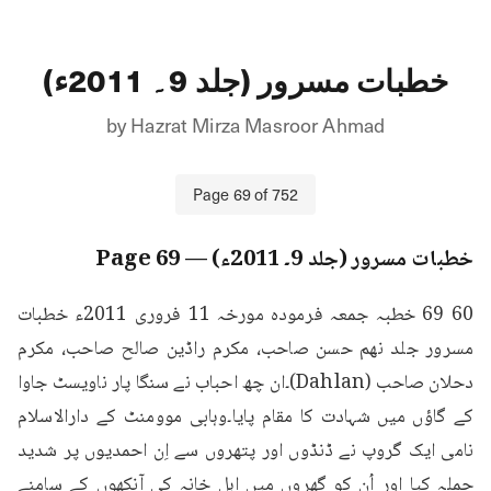
خطبات مسرور (جلد 9۔ 2011ء)
by
Hazrat Mirza Masroor Ahmad
Page
69
of
752
خطبات مسرور (جلد 9۔ 2011ء)
— Page
69
60 69 خطبہ جمعہ فرمودہ مورخہ 11 فروری 2011ء خطبات 
مسرور جلد نهم حسن صاحب، مکرم راڈین صالح صاحب، مکرم 
دحلان صاحب (Dahlan)۔ان چھ احباب نے سنگا پار ناویسٹ جاوا 
کے گاؤں میں شہادت کا مقام پایا۔وہابی موومنٹ کے دارالاسلام 
نامی ایک گروپ نے ڈنڈوں اور پتھروں سے اِن احمدیوں پر شدید 
حملہ کیا اور اُن کو گھروں میں اہل خانہ کی آنکھوں کے سامنے 