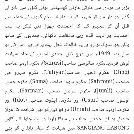
بڑی بے دردی سے مارتے مارتے گھسیٹتے ہوئے گاؤں سے باہر لے 
گئے اور مار مار کر شہید کر دیا۔دارالا سلام گروپ نے حملہ سے 
قبل اُن کو مجبور کیا کہ احمدیت چھوڑ دیں لیکن یہ سب 
احمدیت پر ثابت قدم رہے۔استقامت دکھائی۔احمدیوں کے ساتھ 
وہاں جو سلوک ہو رہا ہے یہ ظالمانہ فعل بہت پرانے ہیں۔اس کے دو 
سال بعد 1949ء میں درج ذیل احمدی احباب نے جام شہادت 
نوش فرمایا۔مکرم سانوسی صاحب(Sanusi)، مکرم اومو صاحب 
(Omo)، مکرم تحیان صاحب(Tahyan)، مکرم سہرو می 
صاحب (Sahromi)، مکرم سوما صاحب (Soma)، مکرم جملی 
صاحب (Jumli)، مکرم سرمان صاحب (Sarman)، مکرم 
اوسون صاحب (Uson) اور مکرمہ ایڈوٹ صاحبہ (Idot) اور 
مکرمہ اونیہ صاحبہ (Uniah) دوخواتین کو بھی شہادت کا اعزاز 
حاصل ہوا۔ان احمدی احباب نے سنگا پارنا ویسٹ جاوا کے گاؤں 
SANGIANG LABONG میں شہادت کا مقام پایا۔ان کو بھی 