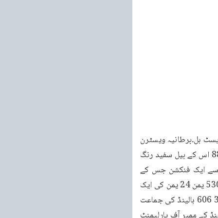
خطبات مسرور جلد نهم ویز بادن ویسٹ انڈیز ویسٹ بنگال ویسٹ مڈلینڈ دارالبرکات برمنگھم ویسٹ ہل۔برطانیہ ویسٹرن 
انگلینڈ ویسٹرن ساؤتھ ویسٹرن نارتھ ویسٹ ویسٹن 12 91 12 346 12 346 12 12 12 88 88 اس کے بیل سفید رنگ 
کے تھے ہیمبرگ۔جرمنی مقامات 315 498۔12 ہیمبرگ کونسل ہال میں گرین پارٹی کی طرف سے ایک فنکشن جس کے 
ذریعہ اسلام کی تعلیم بیان کرنے کا موقعہ 336 ہیمبرگ میں حضور انور کا قیام اور ملاقاتیں 530 یمن 24 یمن کی ایک 
خاتون جو جلسہ برطانیہ میں شامل ہوئی اور نیک جذبات کا اظہار جماعت پیش کر رہی ہے 379 606 ہالینڈ کی جماعت 
کو اپنی ذمہ داری سمجھنے کی تلقین 513512 یورپ 137،65، 221، 554،371،266،329 ہالینڈ کے ممبر آف پارلیمنٹ 