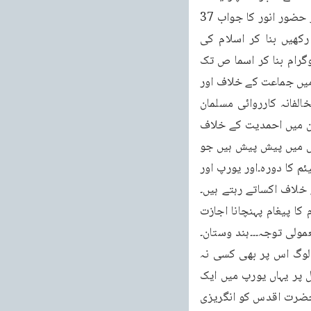
کی طرف سے اسلام افریقہ، یورپ، میں اسلام کی حقیقی تصویر احمدیہ اور قرآن پر حملہ اور حضور انور کا جواب 37 
ہالینڈ جماعت اور تمام ذیلی تنظیموں کو مربوط یورپ سے باہر سے آئے ہوئے مہمان خیال رکھیں بنا کر اسلام کی 
خوبصورت تعلیم ملک کے ہر کہ جماعتی قیام گاہوں میں بھی محدود وقت تک قیام۔۔۔366 پروگرام بنا کر اسما ص تک 
پہنچانے کے بارہ میں سوچنا چاہئے 338 ہالینڈ کے ایک ممبر آف پارلیمنٹ خیرت ولڈر کو یورپ میں جماعت کے خلاف اور 
فساد کی باتیں: ہر خدا کی گرفت کی وارننگ۔اس پر اس کا رد عمل کہ روز کوئی نہ کوئی مخالفانہ کارروائی مسلمان 
کہلانے والے مرزا مسرور کو گرفتار کیا جائے وغیرہ۔۔۔اور ہالینڈ ملکوں اور خاص طور پر پاکستان میں احمدیت کے خلاف 
ہوتی کی حکومت کا تحقیق کے بعد اس کے تمام الزامات کو رہتی ہے۔بعض ٹی وی چینل بھی اس میں پیش پیش ہیں جو 
609۔608 338 رد کر دینا ہالینڈ میں حضور انور کا قیام جرمنی، ناروے، ہالینڈ، ڈنمارک، بیلجیئم کا دورہ۔اور یورپ اور 
خلاف اکساتے رہتے ہیں۔
بعض ٹی وی چینل اپنی پالیسی کے مطابق اس کی مخلصین کے اخلاص و وفا، دنیا میں اسلام کا پیغام پہنچانا اجازت 
ولی توجہ۔۔۔ہند وستان۔
دیکھیں انڈیا ہوشیار پور 521 353۔315 80 کر یہ شدت پسند لوگ اور فساد پیدا کرنے والے لوگ اس پر بھی کسی نہ 
کسی بہانے سے اعلان کر دیتے ہیں کہ احمدی واجب القتل ہیں۔گزشتہ دنوں ایسے ہی ایک چینل پر یہاں یورپ میں ایک 
مولوی نے یہ اعلان کیا لیکن بہر حال ہوشیار پور حضرت اقدس کی چلہ کشی ہوشیار پور میں حضرت اقدس کو انگریزی 