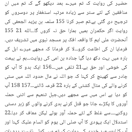
حضیر کی روایت کہ تم میرے بعد دیکھو گے کہ تم میں ان 
منافقین کے لئے ستر سے زیادہ مرتبہ استغفار پر دوسروں کو 
ترجیح دی گئی ہے۔تم صبر کرنا 155 سلمہ بن یزید الجعفی کی 
روایت اگر حکمران ہمیں ہمارا حق نہ کروں گا۔۔۔الله 21 155 
آنحضرت علی ایم کا واقعہ افک پر مسجد نبوی میں تشریف دیں۔
فرمایا ان کی اطاعت کرو۔۔۔لا کر فرمانا کہ مجھے میرے اہل کے 
بارہ میں بہت دکھ دیا گیا جنادہ بن امی کی روایت۔۔۔ہم نے بیعت 
کی خوشی اور حق ہے۔21 تلفی میں۔۔۔156 ایک بدو کا آپ کو 
چادر سے کھینچ کر کہنا کہ جو اللہ نے مال حدود اللہ میں ستی 
کرنے والے کی مثال کشتی کے بارہ 22 قرعہ ڈالنے۔۔۔157 158 آپ 
کو دیا ہے اس میں سے مجھے دیں۔جبل تنعیم سے اتنی حملہ 
آوروں کا پکڑے جانا جو قتل کرنے بدی کرنے والوں کو زبر دستی 
روکنے۔۔۔۔سے غلط کے لئے حملہ آور ہوئے لیکن معاف کر دیا۔22 
استدلال ایک یہودی کا آپ صلی الی یوم کو السام علیک کہنا اور 
آپ کا ابوسعید خدری کی روایت کہ تم میں کوئی ناپسند یدہ بات 