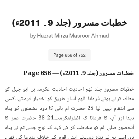
خطبات مسرور (جلد 9۔ 2011ء)
by
Hazrat Mirza Masroor Ahmad
Page
656
of
752
خطبات مسرور (جلد 9۔ 2011ء)
— Page
656
خطبات مسرور جلد نهم احادیث احادیث عکرمہ بن ابو جہل کو 
معاف کرتے ہوئے فرمانا اللهم آسان طریق کو اختیار فرماتے۔۔کسی 
سے انتقام نہیں لیا 25 حضرت ام ہانی کا دود دشمنوں کو پناہ 
دینا اور آپ کا فرمانا کہ اغفرلعکرمہ۔۔۔24 38 حضرت عمر کا 
آنحضور صلی الم کو مخاطب کر کے کہنا کہ نوح جسے تم نے پناہ 
دی اسے ہم نے پناہ دی۔۔۔نے اپنی قوم کے خلاف بددعا کی تھی۔