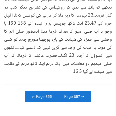
دیکھے تو ہاتھ سے بدی کو روکے۔اس کی تشریح دیگر کتب در 
گذر فرمانا۔23 یہودیہ کا زہر ملا کر مارنے کی کوشش کرنا، اقبال 
جرم کے 47۔23 ایک لاکھ چوبیس ہزار انبیاء آئے 158 159 با 
وجو د آپ صلی امیم کا معاف فرما دینا آنحضور صلی الم کا 
وحشی سے حمزہ کی شہادت کے بارہ پوچھنا سورج چاند کو کسی 
کی موت یا حیات کی وجہ سے گرہن نہیں کہ کیسے کیا۔۔۔۔آنکھوں 
میں آنسوؤں کا آجانا 23 لگتا۔۔۔حضرت عائشہ کا فرمانا کہ آپ 
صلی امیدیم دو معاملات میں ایک درہم ایک لاکھ درہم کے مقابلہ 
میں سبقت لے گیا 3 16
← Page
655
Page
657
→