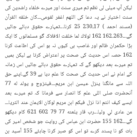
لیکن آپ میلی لی نظم تم میری سنت اور میرے خلفاء راشدین کی 
سنت اختیار نے یہ دعا کی اللهم اغفر لقومی۔۔۔كان خلقه القرآن 
(مسند احمد ) 230،17 25 کرنا۔۔۔تمہارے حقوق دبائے جائیں 
گے۔۔۔263۔162 162 لولاك لما خلقت الافلاک گو مسلمانوں کا ایک 
بڑا حکمران ظالم اور غاصب ہی کیوں نہ ہو اس کی اطاعت کرنا 
162 حصہ اس حدیث کی صحت پر اعتراض کرتا ہے لیکن ہمیں 
تم میرے بعد دیکھو گے کہ تمہارے حقوق دبائے جائیں اس زمانہ 
کے امام نے اس حدیث کی صحت کا علم دیا ہے 39 گے۔اپنے حق 
اللہ سے مانگنا ينزل عیسیٰ ابن مریم۔۔۔فیتزوج و يولد له 77 
آنحضرت صلی اللی علم کا انصار سے فرمانا کہ تم میرے بعد 
ایسے كيف انتم اذا نزل فيكم ابن مريم لوكان الايمان عند الثریا۔۔۔
من عادى لي وليا۔۔۔رب قار يلعنه 77 79 602 621 کام دیکھو 
گے۔۔۔162 155 حضرت ابن عباس کی روایت جو شخص امیر کی 
بات کو نا پسند کرے تو اس کو صبر کرنا چاہئے 155 اُسید بن 