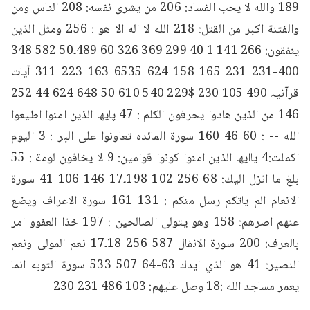
189 والله لا يحب الفساد: 206 من يشرى نفسه: 208 الناس ومن 
والفتنة اكبر من القتل: 218 الله لا اله الا هو : 256 ومثل الذين 
ينفقون: 266 141 1 40 299 369 326 60 489۔50 582 348 
400-231 231 165 158 624 6535 163 223 311 آیات 
قرآنیہ 490 105 230 $229 540 610 50 648 624 44 252 
146 من الذين هادوا يحرفون الكلم : 47 پایها الذین امنوا اطیعوا 
الله -- : 60 46 160 سورة المائده تعاونوا على البر : 3 اليوم 
اكملت:4 ياايها الذين امنوا كونوا قوامین: 9 لا يخافون لومة : 55 
بلغ ما انزل اليك: 68 256 102 198۔17 146 106 41 سورة 
الانعام الم ياتكم رسل منكم : 131 161 سورۃ الاعراف ويضع 
عنهم اصرهم: 158 وهو يتولى الصالحين : 197 خذا العفوو امر 
بالعرف: 200 سورۃ الانفال 587 256 18۔17 نعم المولى ونعم 
النصیر: 41 هو الذي ايدك 63-64 507 533 سورة التوبه انما 
يعمر مساجد الله :18 وصل عليهم: 103 486 231 230