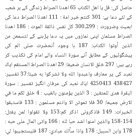
حاصل کی: قل يا اهل الكتاب 65 اھدنا الصراط زندگی کے ہر شعبہ 
کے لئے دعا ہے: 301 کنتم خير امة : 111 اهدنا الصراط دعا کی 
اہمیت وضرورت : 300،299 كل نفس ذائقة الموت : 186 اهدنا 
الصراط مسلمان اپنی نمازوں میں یہ دعا پڑہنے کے لتسمعن من 
الذين أوتوا الكتاب: 187 با وجود آنحضرت صلی الم کی 
پیشگوئیوں کے مطابق آنے سورة النساء والے امام کی تکذیب کر 
رہے ہیں: 297 خلق الانسان ضعيفا: 29 اهدنا الصراط المستقم اياك 
نعبد کی پر معارف واعبدوا الله ولا تشركوا به شيئا:37 تفسیر: 
438427 4250413 اياك نعبد کی عرفان انگیز تفسیر : سورة 
البقرة هدى للمتقين : 3 الذين يؤمنون بالغيب : 4 خلق لكم ما في 
الارض جميعا: 30 فلا تموتن الا وانتم مسلمون : 133 فاستبقوا 
الخيرات: 149 فاذکرونی اذکر کم:153 ولا تقولوا لمن يقتل: 
154-158 والذين امنوا اشد حبا لله : 166 واتى المال على حبه : 
178 وابن السبيل: 178 واذا سألك عبادي: 187 فليستجيبوا لي: 