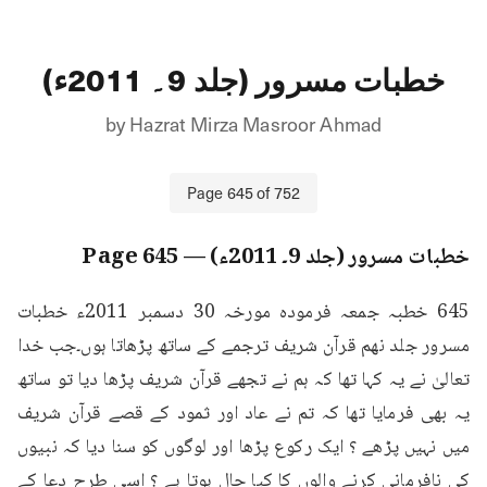
خطبات مسرور (جلد 9۔ 2011ء)
by
Hazrat Mirza Masroor Ahmad
Page
645
of
752
خطبات مسرور (جلد 9۔ 2011ء)
— Page
645
645 خطبہ جمعہ فرمودہ مورخہ 30 دسمبر 2011ء خطبات 
مسرور جلد نهم قرآن شریف ترجمے کے ساتھ پڑھاتا ہوں۔جب خدا 
تعالیٰ نے یہ کہا تھا کہ ہم نے تجھے قرآن شریف پڑھا دیا تو ساتھ 
یہ بھی فرمایا تھا کہ تم نے عاد اور ثمود کے قصے قرآن شریف 
میں نہیں پڑھے ؟ ایک رکوع پڑھا اور لوگوں کو سنا دیا کہ نبیوں 
کی نافرمانی کرنے والوں کا کیا حال ہوتا ہے ؟ اسی طرح دعا کے 