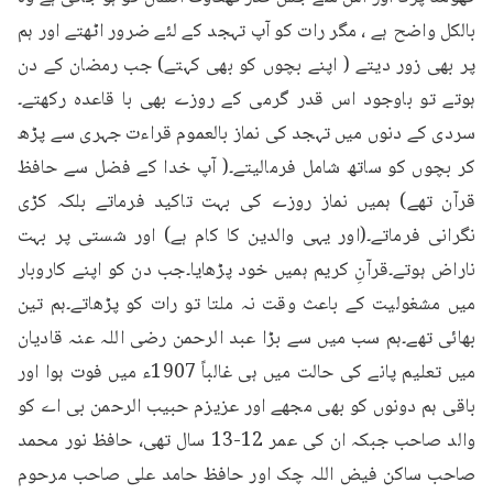
بالکل واضح ہے ، مگر رات کو آپ تہجد کے لئے ضرور اٹھتے اور ہم 
پر بھی زور دیتے ( اپنے بچوں کو بھی کہتے) جب رمضان کے دن 
ہوتے تو باوجود اس قدر گرمی کے روزے بھی با قاعدہ رکھتے۔
سردی کے دنوں میں تہجد کی نماز بالعموم قراءت جہری سے پڑھ 
کر بچوں کو ساتھ شامل فرمالیتے۔( آپ خدا کے فضل سے حافظ 
قرآن تھے) ہمیں نماز روزے کی بہت تاکید فرماتے بلکہ کڑی 
نگرانی فرماتے۔(اور یہی والدین کا کام ہے) اور شستی پر بہت 
ناراض ہوتے۔قرآنِ کریم ہمیں خود پڑھایا۔جب دن کو اپنے کاروبار 
میں مشغولیت کے باعث وقت نہ ملتا تو رات کو پڑھاتے۔ہم تین 
بھائی تھے۔ہم سب میں سے بڑا عبد الرحمن رضی اللہ عنہ قادیان 
میں تعلیم پانے کی حالت میں ہی غالباً 1907ء میں فوت ہوا اور 
باقی ہم دونوں کو بھی مجھے اور عزیزم حبیب الرحمن بی اے کو 
والد صاحب جبکہ ان کی عمر 12-13 سال تھی، حافظ نور محمد 
صاحب ساکن فیض اللہ چک اور حافظ حامد علی صاحب مرحوم 