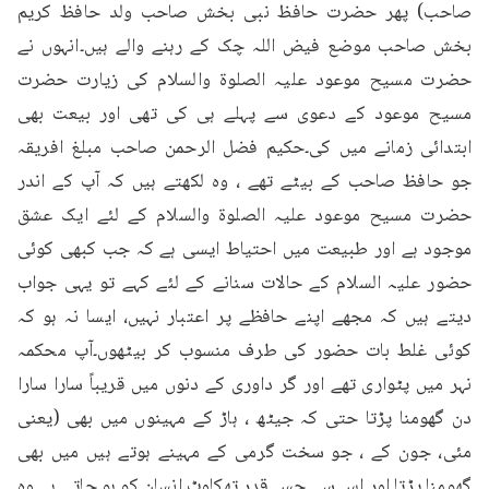
صاحب) پھر حضرت حافظ نبی بخش صاحب ولد حافظ کریم 
بخش صاحب موضع فیض اللہ چک کے رہنے والے ہیں۔انہوں نے 
حضرت مسیح موعود علیہ الصلوۃ والسلام کی زیارت حضرت 
مسیح موعود کے دعوی سے پہلے ہی کی تھی اور بیعت بھی 
ابتدائی زمانے میں کی۔حکیم فضل الرحمن صاحب مبلغ افریقہ 
جو حافظ صاحب کے بیٹے تھے ، وہ لکھتے ہیں کہ آپ کے اندر 
حضرت مسیح موعود علیہ الصلوۃ والسلام کے لئے ایک عشق 
موجود ہے اور طبیعت میں احتیاط ایسی ہے کہ جب کبھی کوئی 
حضور علیہ السلام کے حالات سنانے کے لئے کہے تو یہی جواب 
دیتے ہیں کہ مجھے اپنے حافظے پر اعتبار نہیں، ایسا نہ ہو کہ 
کوئی غلط بات حضور کی طرف منسوب کر بیٹھوں۔آپ محکمہ 
نہر میں پٹواری تھے اور گر داوری کے دنوں میں قریباً سارا سارا 
دن گھومنا پڑتا حتی کہ جیٹھ ، ہاڑ کے مہینوں میں بھی (یعنی 
مئی، جون کے ، جو سخت گرمی کے مہینے ہوتے ہیں میں بھی 
گھومنا پڑتا اور اس سے جس قدر تھکاوٹ انسان کو ہو جاتی ہے وہ 