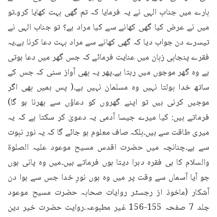
بارے میں جناب الہی نے یہ فرمایا کہ تم گھی بہت کھایا کرو۔تو 
میں نے عرض کیا گھی کھانے سے کیا مراد ہے؟ تو جناب الہی نے 
تیسرے دن جواب دیا کہ گھی کھانے سے مراد بہت دعا کرنا ہے۔یہ 
فقرے پنجابی زبان میں عنایت فرمائے کہ جس گھر میں دعا ہوتی 
ہے وہ گھر موجوں میں رہتا ہے۔پھر یہ بھی آواز سنی کہ جس کے 
ساتھ خدا بولتا نہیں وہ مسلمان نہیں ہے۔( پس ہمیں بھی اگر 
موجیں کرنی ہیں تو اپنے گھروں کو دعاؤں سے بھرنا ہو گا) 
فرماتے ہیں: کیا میرے جیسا آدمی یہ دعویٰ کر سکتا ہے کہ یہ 
میری طاقت سے ہیں۔بلکہ صاف معلوم ہو جائے گا کہ یہ نور نبوت 
سے ہے۔چنانچہ میں حضرت اقدس مسیح موعود علیہ الصلوۃ 
والسلام کا ہی فقرہ دہرا دیتا ہوں فرماتے ہیں۔میں وہ پانی ہوں 
جو آیا آسماں سے وقت پر میں وہ ہوں نورِ خدا جس سے ہوا دن 
آشکار (ماخوذ از رجسٹر روایات صحابہ حضرت مسیح موعود 
جلد 7 صفحہ 155-156 غیر مطبوعہ۔روایت حضرت خیر دین 