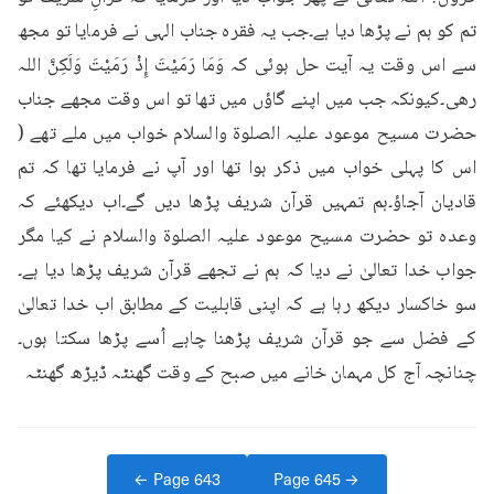
تم کو ہم نے پڑھا دیا ہے۔جب یہ فقرہ جناب الہی نے فرمایا تو مجھ 
سے اس وقت یہ آیت حل ہوئی کہ وَمَا رَمَيْتَ إِذْ رَمَيْتَ وَلَكِنَّ اللہ 
رھی۔کیونکہ جب میں اپنے گاؤں میں تھا تو اس وقت مجھے جناب 
حضرت مسیح موعود علیہ الصلوۃ والسلام خواب میں ملے تھے ( 
اس کا پہلی خواب میں ذکر ہوا تھا اور آپ نے فرمایا تھا کہ تم 
قادیان آجاؤ۔ہم تمہیں قرآن شریف پڑھا دیں گے۔اب دیکھئے کہ 
وعدہ تو حضرت مسیح موعود علیہ الصلوۃ والسلام نے کیا مگر 
جواب خدا تعالیٰ نے دیا کہ ہم نے تجھے قرآن شریف پڑھا دیا ہے۔
سو خاکسار دیکھ رہا ہے کہ اپنی قابلیت کے مطابق اب خدا تعالیٰ 
کے فضل سے جو قرآن شریف پڑھنا چاہے اُسے پڑھا سکتا ہوں۔
چنانچہ آج کل مہمان خانے میں صبح کے وقت گھنٹہ ڈیڑھ گھنٹہ
← Page
643
Page
645
→