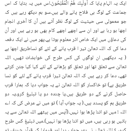
ایک یہ الہام پایا کہ أُولَبِكَ هُمُ الْمُفْلِحُونَ۔اس میں یہ بتایا کہ اس 
جماعت کے لوگ ہی فلاح پانے والے ہیں۔سو ہم دیکھ رہے ہیں کہ 
جو معمولی سی حیثیت کے لوگ نظر آتے ہیں اُن کا آخری انجام 
اچھا ہو رہا ہے اور ان سے اچھے اچھے کام بھی ہو رہے ہیں اور اُن 
کی دعاؤں میں ایک خاص اثر معلوم ہوتا ہے۔پھر میں نے ایک دفعہ 
دعا کی کہ اللہ تعالیٰ تیر ا قرب پانے کے لئے کو نساطریق اچھا ہے 
( یہ دیکھیں ان لوگوں کی کس طرح کی خواہشات تھیں، اللہ 
تعالیٰ سے تعلق تھا اور تعلق کو بڑھانے کے لئے کیا کیا جتن کرتے 
تھے، دعا کر رہے ہیں کہ اللہ تعالیٰ تیرا قرب پانے کے لئے کو نسا 
طریق ہے) تو خاکسار کو اللہ تعالیٰ نے یہ جواب دیا کہ ہمارا قرب 
حاصل کرنے کے دو طریق ہیں۔یا چندہ دو یا تبلیغ کرو۔یہ دو 
طریق ہم کو پسند ہیں۔( یہ جواب آیا ) تو میں نے عرض کی کہ اے 
اللہ ! میں تو اتنا پڑھا ہوا نہیں۔(آپس میں بیٹھے اللہ تعالیٰ سے یہ 
باتیں ہو رہی ہیں، میں تو اتنا پڑھا ہوا نہیں)۔میں تبلیغ کس طرح 
کروں؟ اللہ تعالیٰ نے پھر جواب دیا اور فرمایا کہ قرآنِ شریف تو 