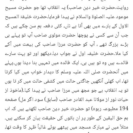
روایت۔حضرت خیر دین صاحب) یہ انقلاب تھا جو حضرت مسیح 
موعود علیہ الصلوۃ والسلام نے پیدا فرمایا۔حضرت خلیفۃ المسیح 
الاول کے بارے میں بھی آتا ہے ناں، کئی دفعہ ہم سن چکے ہیں کہ 
جب اُن سے کسی نے پوچھا حضرت مولوی صاحب آپ تو پہلے ہی 
بڑے بزرگ تھے ، آپ کو حضرت مرزا صاحب کی بیعت میں آکے 
کیا ملا۔حضرت خلیفہ اول نے جواب دیا۔دیکھو اور تو بہت سارے 
فائدے ہیں وہ تو ہیں ہی، ایک فائدہ میں تمہیں بتا دیتا ہوں۔پہلے 
میں آنحضرت صلی اللہ علیہ وسلم کا دیدار خواب میں کیا کرتا 
تھا، اب کھلی آنکھیں جاگتی حالت میں کشفی حالت میں کر تا ہوں 
تو یہ انقلاب ہے جو مجھ میں مرزا صاحب نے پیدا کیا۔(ماخوذ از 
حیات نور از مولانا عبد القادر صاحب (سابق) سود اگر مل) صفحه 
194 مطبوعہ ربوہ) تو حضرت خیر دین صاحب لکھتے ہیں کہ اب 
ہم حق الیقین کے طور پر ان باتوں کی حقیقت بیان کر سکتے ہیں۔
مثلاً میں نے مبارک مسجد میں بیٹھے ہوئے غالباً ظہر کا وقت تھا، 