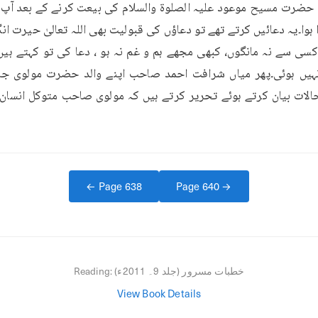
← Page
638
Page
640
→
خطبات مسرور (جلد 9۔ 2011ء)
Reading:
View Book Details