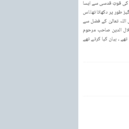
نورالدین صاحب جھوٹی ) حضرت مسیح موعود علیہ الصلوۃ والسلام کی بیعت کرنے کے بعد آپ کی قوتِ قدسی سے ایسا 
انقلاب ان لوگوں میں پیدا ہوا۔یہ دعائیں کرتے تھے تو دعاؤں کی قبولیت بھی اللہ تعالیٰ حیرت انگیز طور پر دکھاتا تھا۔اس 
حالت میں کہ میں کبھی کسی سے نہ مانگوں، کبھی مجھے ہم و غم نہ ہو ، دعا کی تو کہتے ہیں اللہ تعالیٰ کے فضل سے 
کبھی مجھے مالی تنگی نہیں ہوئی۔پھر میاں شرافت احمد صاحب اپنے والد حضرت مولوی جلال الدین صاحب مرحوم 
رضی اللہ تعالیٰ عنہ کے حالات بیان کرتے ہوئے تحریر کرتے ہیں کہ مولوی صاحب متوکل انسان تھے ، بیان کیا کرتے تھے 