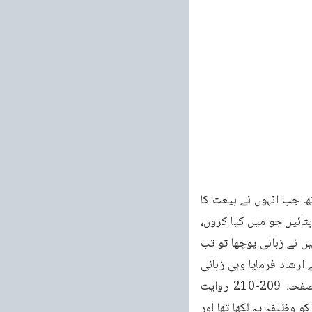
خطبات مسرور جلد نهم 639 خطبہ جمعہ فرمودہ مورخہ 30 دسمبر 2011ء خط والا وظیفہ تھا جب انہوں نے بیعت کا 
خط لکھا اور یہ نظم لکھی تو اُس میں ساتھ یہ بھی خط میں لکھا کہ حضور مجھے کوئی وظیفہ بتائیں جو میں کیا کروں، 
تو حضرت مسیح موعود علیہ الصلوۃ والسلام نے اُن کو ایک وظیفہ لکھ کے دیا کہتے ہیں جب میں نے زبانی پوچھا تو تب 
بھی وہی وظیفہ تھا۔میں حیران ہوا کہ حضور کا حافظہ کتنا تیز ہے کہ جو وظیفہ لکھنے کے لئے ارشاد فرمایا وہی زبانی 
بھی فرمایا۔(ماخوذ از رجسٹر روایات صحابہ حضرت مسیح موعود غیر مطبوعہ جلد 11 صفحہ 209-210 روایت 
حضرت مولوی صوفی عطا محمد صاحب) اور حضرت مسیح موعود علیہ الصلوۃ والسلام نے آپ کو وظیفہ یہ لکھا تھا اور 