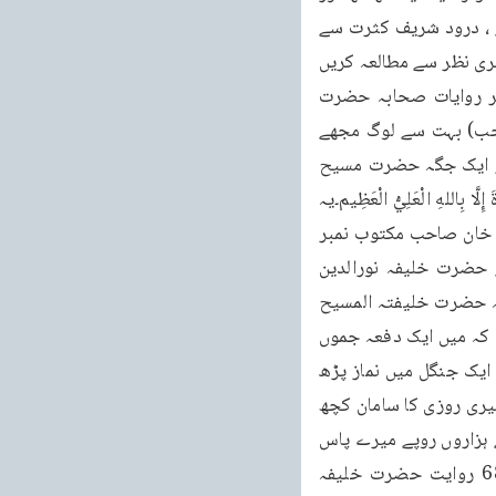
وہاں زبانی بھی فرمایا کہ وظیفے کا آپ پوچھ رہے ہیں تو کسی اور وظیفے کی ضرورت نہیں ہے ، درود شریف کثرت سے 
پڑھا کریں۔الحمد شریف کثرت سے پڑھا کریں۔استغفار کثرت سے کیا کریں اور قرآنِ شریف کا گہری نظر سے مطالعہ کریں 
اور پڑھیں اور باقاعدہ تلاوت کریں۔یہی وظیفہ ہے جو کامیابیوں کا راز ہے۔(ماخوذ از رجسٹر روایات صحابہ حضرت 
مسیح موعود غیر مطبوعہ جلد 11 صفحہ 209 روایت حضرت مولوی صوفی عطا محمد صاحب) بہت سے لوگ مجھے 
بھی خط لکھتے رہتے ہیں، اُن کو اکثر میں اسی رہنمائی کی وجہ سے عموما یہ بتاتارہتا ہوں اور ایک جگہ حضرت مسیح 
موعود علیہ الصلوۃ والسلام نے یہ بھی لکھا ہے کسی کو کہ لاحول بھی پڑھا کریں۔لَا حَوْلَ وَلَا قُوَّةَ إِلَّا بِاللهِ الْعَلِيُّ الْعَظِیم۔یہ 
دعا بھی پڑھنی چاہئے۔(مکتوبات احمد جلد 2 صفحہ 291 مکتوب بنام حضرت نواب محمد علی خان صاحب مکتوب نمبر 
80 مطبوعہ ربوہ) تو یہی ہیں جو انسان کو اللہ تعالیٰ کا قرب دلاتے ہیں۔پھر ایک روایت ہے حضرت خلیفہ نورالدین 
صاحب سکنہ جموں کی۔یہ خلیفہ نورالدین صاحب جمونی تھے۔یہ کسی کو غلط فہمی نہ ہو کہ حضرت خلیفتہ المسیح 
الاول کا نام ہے۔یہ حضرت مسیح موعود علیہ الصلوۃ والسلام کے اور صحابی تھے وہ فرماتے ہیں کہ میں ایک دفعہ جموں 
سے پیدل براہ گجرات کشمیر گیا۔(گجرات کے راستے کشمیر گیا) راستے میں گجرات کے قریب ایک جنگل میں نماز پڑھ 
کر اللهُمَّ اِنّى اَعُوْذُبِكَ مِنَ الْهَةِ وَالْحُزْنِ والی دعا نہایت زاری سے پڑھی۔اس کے بعد اللہ تعالیٰ نے میری روزی کا سامان کچھ 
ایسا کر دیا کہ مجھے کبھی تنگی نہیں ہوئی اور باوجود کوئی خاص کاروبار نہ کرنے کے غیب سے ہزاروں روپے میرے پاس 
آئے۔(ماخوذ از رجسٹر روایات صحابہ حضرت مسیح موعود غیر مطبوعہ جلد 12 صفحہ 68 روایت حضرت خلیفہ 