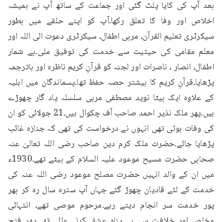
بعد آپ کی کایا پلٹ گئی اور جماعت کے ساتھ آپ نے ہمیشہ 
اخلاص اور وفا کا تعلق رکھا۔آپ کو اپنے حلقے میں بطور 
سیکرٹری تعلیم القرآن، مربی اطفال، سیکرٹری دعوت الی اللہ اور 
معلم مقامی کی حیثیت سے خدمت کی توفیق ملی۔بے شمار 
اطفال، انصار ، ناصرات اور لجنہ کو قرآنِ کریم ناظرہ اور باترجمہ 
پڑھایا۔قرآنِ کریم کا بیشتر حصہ حفظ تھا۔پسماندگان میں اہلیہ 
کے علاوہ ایک بیٹا نوید مصطفی مربی سلسلہ یاد گار چھوڑے 
ہیں۔پھر ملک نذیر احمد صاحب آف چکوال ہیں۔21 جولائی کو ان 
کی وفات ہوئی تھی انہوں نے درخواست کی تھی کہ جنازہ غائب 
پڑھایا جائے۔حضرت ملک کرم دین صاحب رضی اللہ تعالیٰ عنہ 
صحابی حضرت مسیح موعود علیہ السلام کے بیٹے تھے۔1930ء 
میں ان کے والد انہیں حضرت مصلح موعود رضی اللہ عنہ کی 
خدمت کے لئے قادیان چھوڑ گئے جہاں آپ سترہ سال رہ کر بھر 
پور خدمت سر انجام دیتے رہے۔مرحوم موصی تھے، انتہائی 
مخلص اور خلافت سے بے پناہ عشق کرنے والے تھے۔پھر فتح 