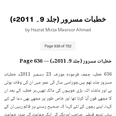
خطبات مسرور (جلد 9۔ 2011ء)
by
Hazrat Mirza Masroor Ahmad
Page
636
of
752
خطبات مسرور (جلد 9۔ 2011ء)
— Page
636
636 خطبہ جمعہ فرمودہ مورخہ 23 دسمبر 2011ء خطبات 
مسرور جلد نهم ہیں۔چوراسی سال کی عمر میں ان کی وفات ہوئی 
ہے اور ماشاء اللہ بڑی خوبیوں کی مالک تھیں۔ہر خطبہ کے بعد ان 
کا مجھے فون آیا کرتا تھا اور خاص طور پر مجھے بھی دعا کے لئے 
کہنا، اپنے بچوں کے لئے کہنا کہ صحیح رستے پر قائم رہیں۔ان کے 
بیٹے ندیم فیضی صاحب امریکہ کی ایک جماعت کے صدر جماعت 