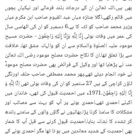
بھی ہیں۔اللہ تعالیٰ ان کے درجات بلند فرمائے اور نیکیاں بچوں 
میں قائم رکھے۔اگلا جنازہ میاں عبد القیوم صاحب ابن مکرم میاں 
وزیر محمد صاحب کو ئٹہ کا ہے۔6 دسمبر کو ان کی اٹھاسی سال 
کی عمر میں وفات ہوئی إِنَّا لِلَّهِ وَإِنَّا إِلَيْهِ رَاجِعُونَ - حضرت مسیح 
موعود علیہ الصلوۃ والسلام سے ان کو والہانہ عشق تھا، خلافت 
سے بڑا تعلق تھا۔ان کا نکاح حضرت مصلح موعود رضی اللہ تعالیٰ 
عنہ نے پڑھایا تھا اور وکیل کے فرائض بھی حضرت مصلح موعودؓ 
نے خود انجام دیئے تھے۔پھر محمد مصطفی صاحب حلقہ اورنگی 
ٹاؤن کراچی کے ہیں 27 ستمبر کو ان کی وفات ہوئی تھی اِنَّا لِلَّهِ وَ 
إِنَّا اِلَيْهِ رَاجِعُوْنَ۔1971ء میں احمدیت قبول کی تھی، خاندان میں 
اکیلے احمدی تھے۔احمدی ہونے پر آپ کو بہت سے مصائب اور 
مشکلات کا سامنا کرنا پڑا۔بھائیوں نے گاؤں والوں کے سامنے باندھ 
کر تشدد کا نشانہ بنایا۔احمدیت قبول کرنے سے قبل آپ کا شمار 
بھی احمدیت کے شدید معاندین میں ہو تا تھا مگر احمدی ہونے کے 