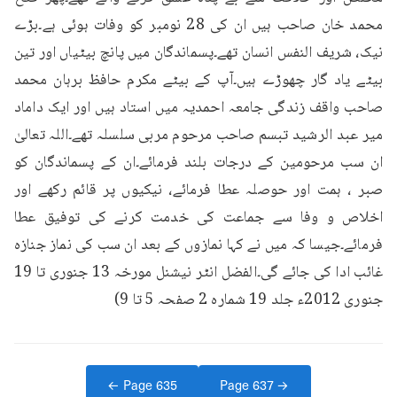
محمد خان صاحب ہیں ان کی 28 نومبر کو وفات ہوئی ہے۔بڑے 
نیک، شریف النفس انسان تھے۔پسماندگان میں پانچ بیٹیاں اور تین 
بیٹے یاد گار چھوڑے ہیں۔آپ کے بیٹے مکرم حافظ برہان محمد 
صاحب واقف زندگی جامعہ احمدیہ میں استاد ہیں اور ایک داماد 
میر عبد الرشید تبسم صاحب مرحوم مربی سلسلہ تھے۔اللہ تعالیٰ 
ان سب مرحومین کے درجات بلند فرمائے۔ان کے پسماندگان کو 
صبر ، ہمت اور حوصلہ عطا فرمائے، نیکیوں پر قائم رکھے اور 
اخلاص و وفا سے جماعت کی خدمت کرنے کی توفیق عطا 
فرمائے۔جیسا کہ میں نے کہا نمازوں کے بعد ان سب کی نماز جنازہ 
غائب ادا کی جائے گی۔الفضل انٹر نیشنل مورخہ 13 جنوری تا 19 
جنوری 2012ء جلد 19 شماره 2 صفحہ 5 تا 9)
← Page
635
Page
637
→