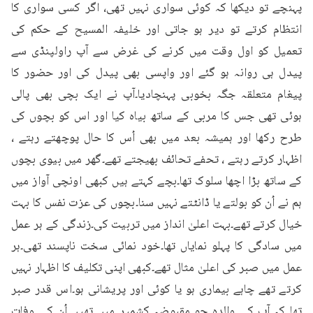
پہنچے تو دیکھا کہ کوئی سواری نہیں تھی، اگر کسی سواری کا 
انتظام کرتے تو دیر ہو جاتی اور خلیفہ المسیح کے حکم کی 
تعمیل کو اول وقت میں کرنے کی غرض سے آپ راولپنڈی سے 
پیدل ہی روانہ ہو گئے اور واپسی بھی پیدل کی اور حضور کا 
پیغام متعلقہ جگہ بخوبی پہنچادیا۔آپ نے ایک بچی بھی پالی 
ہوئی تھی جس کا مربی کے ساتھ بیاہ کیا اور اس کو بچوں کی 
طرح رکھا اور ہمیشہ بعد میں بھی اُس کا حال پوچھتے رہتے ، 
اظہار کرتے رہتے ، تحفے تحائف بھیجتے تھے۔گھر میں بیوی بچوں 
کے ساتھ بڑا اچھا سلوک تھا۔بچے کہتے ہیں کبھی اونچی آواز میں 
ہم نے اُن کو بولتے یا ڈانٹتے نہیں سنا۔بچوں کی عزت نفس کا بہت 
خیال کرتے تھے۔بہت اعلیٰ انداز میں تربیت کی۔زندگی کے ہر عمل 
میں سادگی کا پہلو نمایاں تھا۔خود نمائی سخت ناپسند تھی۔ہر 
عمل میں صبر کی اعلیٰ مثال تھے۔کبھی اپنی تکلیف کا اظہار نہیں 
کرتے تھے چاہے بیماری ہو یا کوئی اور پریشانی ہو۔اس قدر صبر 
تھا کہ آپ کی والدہ جو مقبوضہ کشمیر میں تھیں اُن کی وفات 