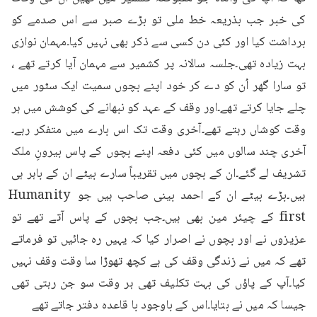
کی خبر جب بذریعہ خط ملی تو بڑے صبر سے اس صدمے کو 
برداشت کیا اور کئی دن کسی سے ذکر بھی نہیں کیا۔مہمان نوازی 
بہت زیادہ تھی۔جلسہ سالانہ پر کشمیر سے مہمان آیا کرتے تھے ، 
تو سارا گھر اُن کو دے کر خود اپنے بچوں سمیت ایک سٹور میں 
چلے جایا کرتے تھے۔اور وقف کے عہد کو نبھانے کی کوشش میں ہر 
وقت کوشاں رہتے تھے۔آخری وقت تک اس بارے میں متفکر رہے۔
آخری چند سالوں میں کئی دفعہ اپنے بچوں کے پاس بیرونِ ملک 
تشریف لے گئے۔ان کے بچوں میں تقریباً سارے بیٹے ان کے باہر ہی 
ہیں۔بڑے بیٹے ان کے احمد بینی صاحب ہیں جو Humanity 
first کے چیئر مین بھی ہیں۔جب بچوں کے پاس آتے تھے تو 
عزیزوں نے اور بچوں نے اصرار کیا کہ یہیں رہ جائیں تو فرماتے 
تھے کہ میں نے زندگی وقف کی ہے کچھ تھوڑا سا وقت وقف نہیں 
کیا۔آپ کے پاؤں کی بہت تکلیف تھی ہر وقت سو جن رہتی تھی 
جیسا کہ میں نے بتایا۔اس کے باوجود با قاعدہ دفتر جاتے تھے