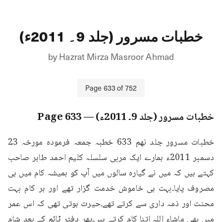
خطبات مسرور (جلد 9۔ 2011ء)
by
Hazrat Mirza Masroor Ahmad
Page
633
of
752
خطبات مسرور (جلد 9۔ 2011ء)
— Page
633
خطبات مسرور جلد نهم 633 خطبہ جمعہ فرمودہ مورخہ 23 
دسمبر 2011ء ہمارے ایک مربی سلسلہ کلیم احمد طاہر صاحب 
کہتے ہیں کہ میں نے گیارہ سالوں میں آپ کو ہمیشہ کام میں ہی 
مصروف پایا۔بہت ہی خاموش خدمت گزار تھے اور ہر کام بہت 
محنت اور ذمہ داری سے کرتے تھے۔حیرت ہوتی تھی کہ اس عمر 
میں بھی ماشاء اللہ اتنا کام کرتے ہیں۔پھر دفتر ٹائم کے بعد شام 