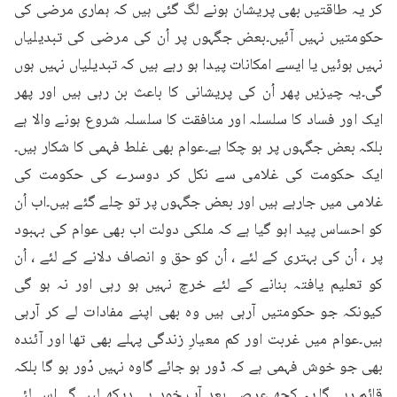
کر یہ طاقتیں بھی پریشان ہونے لگ گئی ہیں کہ ہماری مرضی کی 
حکومتیں نہیں آئیں۔بعض جگہوں پر اُن کی مرضی کی تبدیلیاں 
نہیں ہوئیں یا ایسے امکانات پیدا ہو رہے ہیں کہ تبدیلیاں نہیں ہوں 
گی۔یہ چیزیں پھر اُن کی پریشانی کا باعث بن رہی ہیں اور پھر 
ایک اور فساد کا سلسلہ اور منافقت کا سلسلہ شروع ہونے والا ہے 
بلکہ بعض جگہوں پر ہو چکا ہے۔عوام بھی غلط فہمی کا شکار ہیں۔
ایک حکومت کی غلامی سے نکل کر دوسرے کی حکومت کی 
غلامی میں جارہے ہیں اور بعض جگہوں پر تو چلے گئے ہیں۔اب اُن 
کو احساس پید اہو گیا ہے کہ ملکی دولت اب بھی عوام کی بہبود 
پر ، اُن کی بہتری کے لئے ، اُن کو حق و انصاف دلانے کے لئے ، اُن 
کو تعلیم یافتہ بنانے کے لئے خرچ نہیں ہو رہی اور نہ ہو گی 
کیونکہ جو حکومتیں آرہی ہیں وہ بھی اپنے مفادات لے کر آرہی 
ہیں۔عوام میں غربت اور کم معیارِ زندگی پہلے بھی تھا اور آئندہ 
بھی جو خوش فہمی ہے کہ ڈور ہو جائے گاوہ نہیں دُور ہو گا بلکہ 
قائم رہے گا۔یہ کچھ عرصے بعد آپ خود ہی دیکھ لیں گے۔اس لئے 