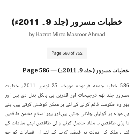
خطبات مسرور (جلد 9۔ 2011ء)
by
Hazrat Mirza Masroor Ahmad
Page
586
of
752
خطبات مسرور (جلد 9۔ 2011ء)
— Page
586
586 خطبه جمعه فرمودہ مورخہ 25 نومبر 2011ء خطبات 
مسرور جلد نهم ترجیحات اور قدریں ہی بالکل بدل دی ہیں اور 
پھر وہ حکومت قائم کرنے کے لئے ہر ممکن کوشش کرتے ہیں۔اپنے 
ہی عوام پر گولیاں چلائی جاتی ہیں۔اور پھر اسلام دشمن طاقتیں 
یا بڑی طاقتیں یا مفاد حاصل کرنے والی طاقتیں اپنے مفادات کے 
لئے ، ملک کی دولت پر قبضہ کرنے کے لئے ان فسادات کو جو 