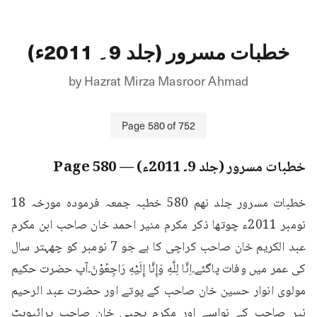
خطبات مسرور (جلد 9۔ 2011ء)
by
Hazrat Mirza Masroor Ahmad
Page
580
of
752
خطبات مسرور (جلد 9۔ 2011ء)
— Page
580
خطبات مسرور جلد نهم 580 خطبہ جمعہ فرمودہ مورخہ 18 
نومبر 2011ء چوتھا ذکر مکرم منیر احمد خان صاحب ابن مکرم 
عبد الکریم خان صاحب کراچی کا ہے جو 7 نومبر کو چھہتر سال 
کی عمر میں وفات پاگئے۔اِنَّا لِلَّهِ وَإِنَّا إِلَيْهِ رَاجِعُوْنَ۔آپ حضرت حکیم 
مولوی انوار حسین خان صاحب کے پوتے اور حضرت عبد الرحیم 
نیر صاحب کے نواسے اور مکرم یحیی خان صاحب پرائیویٹ 