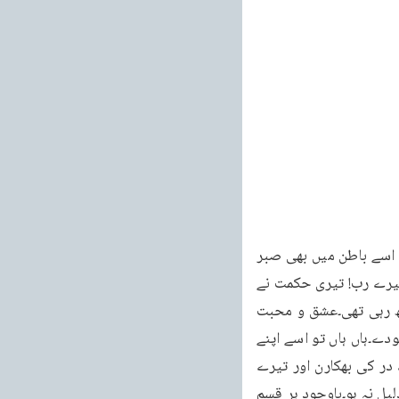
577 خطبہ جمعہ فرمودہ مورخہ 18 نومبر 2011ء خطبات مسرور جلد نهم ظاہری صبر کیا ہے اسے باطن میں بھی صبر 
دے۔جس طرح اُس نے ایک زبر دست طاقت کا مظاہرہ کیا ہے تو اُسے حقیقی طاقت بھی بخش۔میرے رب! تیری حکمت نے 
اُسے اس کی ماں کی محبت سے اس وقت محروم کر دیا ہے جبکہ وہ ابھی محبت کا سبق سیکھ رہی تھی۔عشق و محبت 
کے سرچشمے ! تو اُسے اپنی محبت کی گود میں اُٹھالے اور اپنی محبت کا بیچ اس کے دل میں بودے۔ہاں ہاں تو اسے اپنے 
لئے وقف کر لے۔اپنی خدمت کے لئے چن لے۔وہ تیری ، ہاں صرف تیری محبت کی متوالی، تیرے در کی بھکارن اور تیرے 
دروازے پر دھونی رمانے والی ہو اور تو اسے دنیا کی نعمت بھی دے تاوہ لوگوں کی نظروں میں ذلیل نہ ہو۔باوجود ہر قسم 