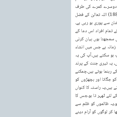
کی عزت کے اُس کا دنیا سے ایسا تعلق ہو جیسا کہ کوئی شخص بارش کے وقت ایک کمرے سے دوسرے کمرے کی طرف 
جاتے وقت دوڑتا ہوا گزر جاتا ہے۔(ماخوذ از میری ساره, انوار العلوم جلد نمبر 13 صفحہ 187-188) اللہ تعالیٰ کے فضل 
ان سے پوری ہو رہی ہے۔
اللہ کرے کہ ان کے بچے بھی اس دعا کے مصداق بنیں بلکہ خاندان کے تمام افراد اور جماعت کے تمام افراد اس دعا کے 
مصداق بننے والے ہوں۔پھر اپنے تمام بچوں کے لئے حضرت مصلح موعودؓ نے ایک دعا کی جو میں سمجھتا ہوں بیان کرنی 
ضروری ہے۔میں پڑھتا ہوں۔اللہ تعالیٰ اس کا مصداق پوری جماعت کو بھی بنائے۔کیونکہ آجکل یہ زمانہ ہے جس میں انشاء 
اللہ ہم آئندہ فتوحات کے ساتھ داخل ہو رہے ہیں۔تو اگر یہ ہماری حالت رہے گی تب ہی ہم کامیاب ہو سکتے ہیں۔آپ کی یہ 
دعا ہے کہ: ”اے میرے رب ! اپنے باقی بچوں کو بھی تیرے سپر د کر تاہوں۔یہ دنیا کے کتے نہ ہوں، یہ تیری جنت کے پرند 
ہوں۔یہ دین کے ستون ہوں اور بیت اللہ کے محافظ - آسمان کے ستارے جو تاریکی میں گمراہوں کے رہنما ہوتے ہیں۔چمکنے 
والا سورج جو تاریکی کو پھاڑ کر محنت، ترقی اور کسب کے لئے راستہ کھول دیتا ہے۔سوتوں کو جگاتا اور بچھڑوں کو 
ملاتا ہے۔یہ محبت کے درخت ہوں جن کے پھل بغض و حسد کی کڑواہٹ سے کلی طور پر پاک ہوتے ہیں۔یہ راستہ کا کنواں 
ہوں جو سایہ دار درختوں سے گھرا ہوا ہو جس پر ہر تھکا ہوا مسافر ہر واقف اور ناواقف آرام کے لئے ٹھہر تا ہو۔جس کا 
ٹھنڈا پانی ہر پیاسے کی پیاس بجھاتا اور جس کا لمبا سایہ ہر بے کس کو اپنی پناہ میں لیتا ہو۔یہ ظالموں کو ظلم سے 
روکنے والے ، مظلوموں کے دوست، خود موت قبول کر کے دنیا کو زندہ کرنے والے، خود تکلیف اُٹھا کر لوگوں کو آرام دینے 