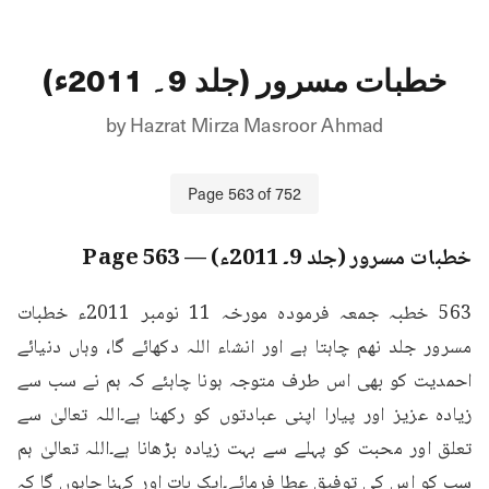
خطبات مسرور (جلد 9۔ 2011ء)
by
Hazrat Mirza Masroor Ahmad
Page
563
of
752
خطبات مسرور (جلد 9۔ 2011ء)
— Page
563
563 خطبہ جمعہ فرمودہ مورخہ 11 نومبر 2011ء خطبات 
مسرور جلد نهم چاہتا ہے اور انشاء اللہ دکھائے گا، وہاں دنیائے 
احمدیت کو بھی اس طرف متوجہ ہونا چاہئے کہ ہم نے سب سے 
زیادہ عزیز اور پیارا اپنی عبادتوں کو رکھنا ہے۔اللہ تعالیٰ سے 
تعلق اور محبت کو پہلے سے بہت زیادہ بڑھانا ہے۔اللہ تعالیٰ ہم 
سب کو اس کی توفیق عطا فرمائے۔ایک بات اور کہنا چاہوں گا کہ 