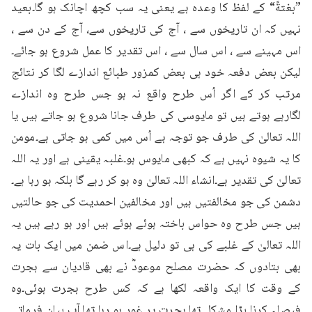
”بغتةً“ کے لفظ کا وعدہ ہے یعنی یہ سب کچھ اچانک ہو گا۔بعید 
نہیں کہ ان تاریخوں سے ، آج کی تاریخوں سے، آج کے دن سے ، 
اس مہینے سے ، اس سال سے ، اس تقدیر کا عمل شروع ہو جائے۔
لیکن بعض دفعہ خود ہی بعض کمزور طبائع اندازے لگا کر نتائج 
مرتب کر کے اگر اُس طرح واقع نہ ہو جس طرح وہ اندازے 
لگارہے ہوتے ہیں تو مایوسی کی طرف جانا شروع ہو جاتے ہیں یا 
اللہ تعالیٰ کی طرف جو توجہ ہے اُس میں کمی ہو جاتی ہے۔مومن 
کا یہ شیوہ نہیں ہے کہ کبھی مایوس ہو۔غلبہ یقینی ہے اور یہ اللہ 
تعالیٰ کی تقدیر ہے۔انشاء اللہ تعالیٰ وہ ہو کر رہے گا بلکہ ہو رہا ہے۔
دشمن کی جو مخالفتیں ہیں اور مخالفین احمدیت کی جو حالتیں 
ہیں جس طرح وہ حواس باختہ ہوئے ہوئے ہیں اور ہو رہے ہیں یہ 
اللہ تعالیٰ کے غلبے کی ہی تو دلیل ہے۔اس ضمن میں ایک بات یہ 
بھی بتادوں کہ حضرت مصلح موعودؓ نے بھی قادیان سے ہجرت 
کے وقت کا ایک واقعہ لکھا ہے کہ کس طرح ہجرت ہوئی۔وہ 
فیصلہ کرنا بڑا مشکل تھا۔ہجرت پر غور ہو رہا تھا۔آپ بیان فرماتے 