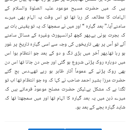
ہیں کہ میں حضرت مسیح موعود علیہ الصلوۃ والسلام کے 
الہامات کا مطالعہ کر رہا تھا تو اس وقت یہ الہام بھی میرے 
سامنے آیا۔” بعد گیارہ “ اور میں نے سمجھا کہ یہ تو یقینی بات ہے 
کہ ہجرت ہونی ہے۔پھر کچھ ٹرانسپورٹ وغیرہ کے مسائل سامنے 
آئے تو اُس پر بھی تاریخوں کی وجہ سے اسی گیارہ تاریخ پر غور 
ہو رہا تھا۔پھر آخر میں بڑی تگ و دو کے بعد جو انتظام ہوا اس 
میں دوبارہ روک پڑنی شروع ہو گئی اور جس دن جانا تھا اس دن 
بھی روک پڑنے کے عموماً آثار ظاہر ہو رہے تھے۔دس بج گئے 
حضرت مرزا بشیر احمد صاحب نے کہا کہ وہ جو انتظام تھا اب تو 
لگتا ہے کہ مشکل ہے۔لیکن حضرت مصلح موعودؓ فرماتے ہیں کہ 
میرے ذہن میں یہ بعد گیارہ کا الہام تھا اور میں سمجھتا تھا کہ 
شاید گیارہ بجے کے بعد ہو۔