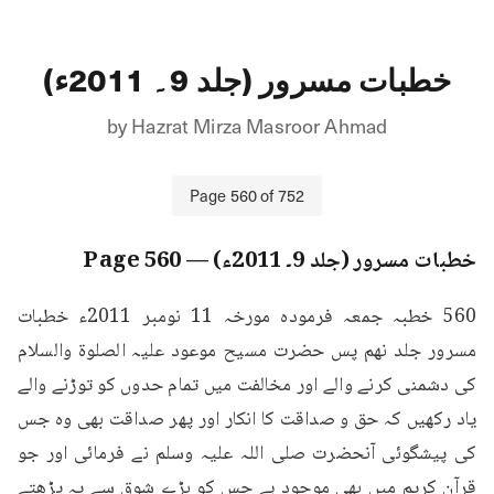
خطبات مسرور (جلد 9۔ 2011ء)
by
Hazrat Mirza Masroor Ahmad
Page
560
of
752
خطبات مسرور (جلد 9۔ 2011ء)
— Page
560
560 خطبہ جمعہ فرمودہ مورخہ 11 نومبر 2011ء خطبات 
مسرور جلد نهم پس حضرت مسیح موعود علیہ الصلوۃ والسلام 
کی دشمنی کرنے والے اور مخالفت میں تمام حدوں کو توڑنے والے 
یاد رکھیں کہ حق و صداقت کا انکار اور پھر صداقت بھی وہ جس 
کی پیشگوئی آنحضرت صلی اللہ علیہ وسلم نے فرمائی اور جو 
قرآنِ کریم میں بھی موجود ہے جس کو بڑے شوق سے یہ پڑھتے 