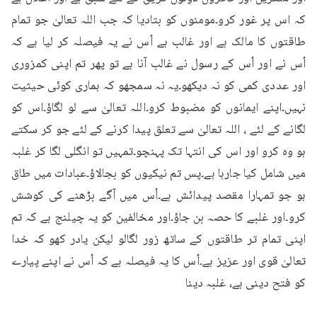
کہ اس پر غور کرو۔مومنوں کو بتادیا کہ جب اللہ تعالیٰ جو تمام 
طاقتوں کا مالک ہے اور غالب ہے اُس نے یہ فیصلہ کر لیا ہے کہ 
اُس نے اور اُس کے رسول نے غالب آنا ہے تو پھر تم اپنی کمزوری 
اور عددی کمی کو نہ دیکھو۔یہ نہ سمجھو کہ ہماری کوئی حیثیت 
نہیں۔اپنے ایمانوں کو مضبوط کرو۔اللہ تعالیٰ سے لو لگاؤ۔اس کو 
لگانے کے لئے ، اللہ تعالیٰ سے تعلق پیدا کرنے کے لئے جو کر سکتے 
ہو وہ کرو اور اس کی انتہا تک پہنچو۔تمہیں تو انگلی لگا کر غلبہ 
میں شامل کیا جارہا ہے۔پس تم نیکیوں کو بجالاؤ۔عبادات میں طاق 
ہو جو تمہارا مقصد پیدائش ہے۔اُس میں آگے بڑھنے کی کوشش 
کرو۔اور غلبے کا حصہ بن جاؤ۔اور مخالفین کو یہ چیلنج ہے کہ تم 
اپنی تمام تر طاقتوں کے ساتھ زور لگالو لیکن یادر کھو کہ خدا 
تعالیٰ قوی اور عزیز ہے۔اُس کا یہ فیصلہ ہے کہ اُس نے اپنے پیارے 
کو فتح دینی ہے، غلبہ دینا