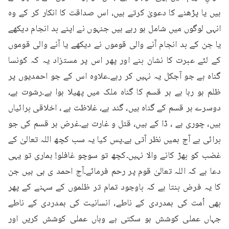
ہیں یا پڑھنے کا دعویٰ کرتے ہیں، اس صداقت کا انکار کر کے وہ 
انہی لوگوں میں شامل ہو رہے ہیں جنہوں نے اپنے بد انجام دیکھے 
یا جن کے بد انجام آنے والی قوموں نے دیکھے یا آنے والی قوموں 
کے لئے عبرت کا نشان بنے اور پھر اس پر مستزاد یہ کہ کونسا 
گناہ ہے جو آجکل یہ نہیں کر رہے۔علاوہ اس کے جو احمدیوں پر 
ظلم ہو رہا ہے ہر قسم کا گناہ ملک میں پھیلا ہوا ہے۔رشوت ہے، 
دوسرے ہر قسم کے گناہ ہیں، گند ہے، غلاظت ہے ، اخلاقی برائیاں 
ہیں، چوری ہے ، ڈا کے ہیں، قتل و غارت ہے۔غرض ہر قسم کی جو 
برائی ہے آج ہمیں نظر آتی ہے۔پس کیا یہ سب کچھ اللہ تعالیٰ کے 
غضب کو بھڑ کانے والا نہیں۔کچھ تو سوچو غافلو! ہماری تو یہی 
دعا ہے کہ اللہ تعالیٰ قوم پر رحم فرمائے۔آج احمد ی ہی ہیں جن 
کا یہ فرض بنتا ہے کہ باوجود تمام تر ظلموں کے سہنے کے پھر 
بھی اُمت کی ہمدردی کے ناطے، انسانیت کی ہمدردی کے ناطے 
جہاں عملی کوشش ہو سکتی ہے وہاں عملی کوشش کریں اور 