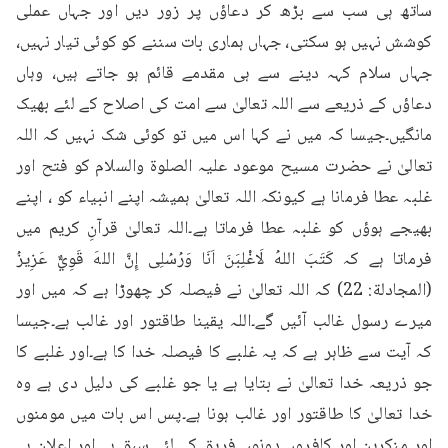
ساتھ ہی سب سے بڑھ کر دعاؤں پر زور دیں اور جہاں عملی 
کوشش نہیں ہو سکتی، جہاں ہماری بات سننے کو کوئی تیار نہیں، 
جہاں سلام کہہ دینے سے ہی مقدمے قائم ہو جاتے ہیں، وہاں 
دعاؤں کے ذریعے سے اللہ تعالیٰ سے امت کی اصلاح کے لئے بھیک 
مانگیں۔جیسا کہ میں نے کہا اس میں تو کوئی شک نہیں کہ اللہ 
تعالیٰ نے حضرت مسیح موعود علیہ الصلوۃ والسلام کو فتح اور 
غلبہ عطا فرمانا ہے کیونکہ اللہ تعالیٰ ہمیشہ اپنے انبیاء کو ، اپنے 
بھیجے ہوؤں کو غلبہ عطا فرماتا ہے۔اللہ تعالیٰ قرآنِ کریم میں 
فرماتا ہے کہ كَتَبَ اللهُ لَاغْلِبَنَ اَنَا وَرُسُلِى إِنَّ اللهَ قَوِيٌّ عَزِيزُ 
(المجادلة: 22) کہ اللہ تعالیٰ نے فیصلہ کر چھوڑا ہے کہ میں اور 
میرے رسول غالب آئیں گے۔اللہ یقینا طاقتور اور غالب ہے۔جیسا 
کہ آیت سے ظاہر ہے کہ یہ غلبے کا فیصلہ خدا کا ہے۔اور غلبے کا 
جو ذریعہ خدا تعالیٰ نے بتایا ہے یا جو غلبے کی دلیل دی ہے وہ 
خدا تعالیٰ کا طاقتور اور غالب ہونا ہے۔پس اس بات میں مومنوں 
اور منکرین اور کافروں دونوں فریق کے لئے سبق ہے اور اعلان ہے 