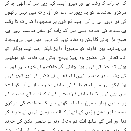
کہ اب رات کا وقت ہے اور میری اہلیہ کہہ رہی ہیں کہ ابھی جا کر 
مرکزی نمائندے کو یہ زیورات دے کر آؤ، رات میں نہیں رکھوں 
گی۔تو انہوں نے ان کی اہلیہ کو فون پر سمجھایا کہ رات کا وقت 
ہے۔سندھ کے حالات ایسے ہیں کہ رات کو سفر مناسب نہیں ہے، 
صبح مل جائے گا۔لیکن وہ بضد تھیں کہ نہیں ابھی میں نے پہنچانا 
ہے۔چنانچہ پھر خاوند کو مجبوراً آنا پڑا۔لیکن جب نیت ہوگئی تو 
اللہ تعالیٰ کے حضور وہ چیز پہنچ جاتی ہے۔حالات کو دیکھتے 
ہوئے اتنا جذباتی نہیں ہونا چاہئے۔اگر حالات وہاں خراب ہیں تورات 
کے وقت سفر مناسب نہیں۔اللہ تعالیٰ نے فضل کیا اور کچھ نہیں 
ہوا لیکن بہر حال احتیاط کرنی چاہئے۔بلا وجہ اپنے آپ کو ابتلا 
میں بھی نہیں ڈالنا چاہئے۔قازقستان کے ایک نو مبائع دوست کے 
بارے میں ہمارے مبلغ سلسلہ لکھتے ہیں کہ جماعت کی مرکزی 
مسجد اور مشن ہاؤس کے لئے ایک قطعہ زمین انہوں نے خرید کر 
دیا اور اس کے ساتھ ایک دو منزلہ زیر تو تعمیر مکان کی خرید 
کی۔پھر دوسرے شہر میں بھی مسجد کی تعمیر کے لئے ایک پلاٹ 