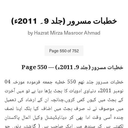
خطبات مسرور (جلد 9۔ 2011ء)
by
Hazrat Mirza Masroor Ahmad
Page
550
of
752
خطبات مسرور (جلد 9۔ 2011ء)
— Page
550
خطبات مسرور جلد نهم 550 خطبه جمعه فرمودہ مورخہ 04 
نومبر 2011ء دنیاوی ادویات کا بجٹ بڑھا دیا ہے تو میں آخرت 
کے بجٹ میں کیوں کمی کروں۔چنانچہ ان کے ارشاد کی تعمیل 
میں موصوف نے نہ صرف بجٹ میں اضافہ کیا بلکہ اپنا نصف 
چندہ اُسی وقت ادا بھی کر دیا۔ایڈیشنل وکیل المال پاکستان 
لکھتے ہیں کہ سندھ میں ایک صاحب ہیں ( گزشتہ دنوں جو 