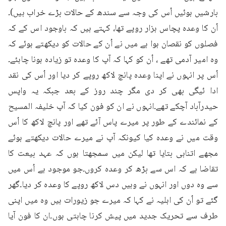
بارشیں ہوئیں اُس کی وجہ سے سندھ کے حالات بڑے خراب ہیں)۔
اُن کا وعدہ پچاس ہزار روپے تھا، کہتے ہیں کہ باوجود اس کے کہ 
فصلوں کو نقصان ہوا ہے میں نے اُن کے حالات کو دیکھتے ہوئے کہ 
وہ امیر آدمی تھے ، اُن کو کہا کہ آپ کا وعدہ تو زیادہ ہونا چاہئے۔
اُس پر انہوں نے اپنا وعدہ پانچ لاکھ روپے کر دیا اور اُس کی نقد 
ادا ئیگی بھی کر دی مگر چند روز کے بعد جبکہ یہ واپس 
حیدرآباد آچکے تھے۔انہوں نے ان کو فون کیا کہ آپ خلیفہ المسیح 
کے نمائندے کے طور پر میرے پاس آئے تھے اور پانچ لاکھ کا اُس 
وقت میں نے وعدہ کیا کیونکہ آپ نے میرے حالات دیکھتے ہوئے 
مجھے اتناہی بتایا تھا لیکن میں سمجھتا ہوں کہ عہد بیعت کا 
تقاضا ہے کہ اس سے بڑھ کر وعدہ کروں۔جو موجود ہے اُس میں 
سے وہ دوں اور انہوں نے وہیں دس لاکھ روپے کا وعدہ کر دیا۔گھر 
گئے تو اُن کی اہلیہ نے کہا کہ میرے جو زیورات ہیں وہ میں اپنی 
طرف سے تحریک جدید میں پیش کرنا چاہتی ہوں۔ان کا فون آیا 