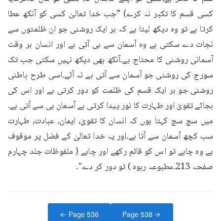
کسی قسم کا تکبر نہ کرے) ”جب خدا تعالیٰ کسی کو آنکھ عطا 
کرتا ہے تو وہ دیکھ لیتا ہے کہ ہر ایک روشنی جو ان ظلمتوں سے 
نجات دے سکتی ہے وہ آسمان سے ہی آتی ہے اور انسان ہر وقت 
آسمانی روشنی کا محتاج ہے۔آنکھ بھی دیکھ نہیں سکتی جب تک 
سورج کی روشنی جو آسمان سے آتی ہے نہ آئے۔اسی طرح باطنی 
روشنی جو ہر ایک قسم کی ظلمت کو دور کرتی ہے اور اس کی 
بجائے تقویٰ اور طہارت کا نور پیدا کرتی ہے آسمان ہی سے آتی ہے۔
میں سچ سچ کہتا ہوں کہ انسان کا تقویٰ، ایمان، عبادت، طہارت 
سب کچھ آسمان سے آتا ہے۔اور یہ خدا تعالیٰ کے فضل پر موقوف 
ہے وہ چاہے تو اس کو قائم رکھے اور چاہے ( ملفوظات جلد چہارم 
صفحہ 213۔مطبوعہ ربوہ ) تو دور کر دے"۔
← Page
536
Page
538
→