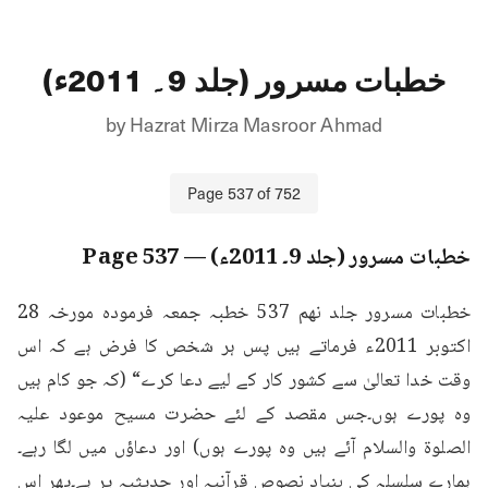
خطبات مسرور (جلد 9۔ 2011ء)
by
Hazrat Mirza Masroor Ahmad
Page
537
of
752
خطبات مسرور (جلد 9۔ 2011ء)
— Page
537
خطبات مسرور جلد نهم 537 خطبہ جمعہ فرمودہ مورخہ 28 
اکتوبر 2011ء فرماتے ہیں پس ہر شخص کا فرض ہے کہ اس 
وقت خدا تعالیٰ سے کشور کار کے لیے دعا کرے“ (کہ جو کام ہیں 
وہ پورے ہوں۔جس مقصد کے لئے حضرت مسیح موعود علیہ 
الصلوۃ والسلام آئے ہیں وہ پورے ہوں) اور دعاؤں میں لگا رہے۔
ہمارے سلسلہ کی بنیاد نصوص قرآنیہ اور حدیثیہ پر ہے۔پھر اس 