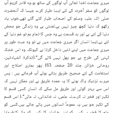
میری جماعت !خدا تعالیٰ آپ لوگوں کے ساتھ ہو۔وہ قادر کریم آپ 
لوگوں کو سفر آخرت کے لئے ایسا طیار کرے جیسا کہ آنحضرت 
صلی اللہ علیہ وسلم کے اصحاب طیار کئے گئے تھے۔خوب یاد 
رکھو کہ دنیا کچھ چیز نہیں ہے۔لعنتی ہے وہ زندگی جو محض 
دنیا کے لئے ہے اور بد قسمت ہے وہ جس کا تمام ہم تو غم دنیا کے 
لئے ہے۔ایسا انسان اگر میری جماعت میں ہے تو وہ عبث طور پر 
میری جماعت میں اپنے تئیں داخل کرتا ہے کیونکہ وہ اس خشک 
ٹہنی کی طرح ہے جو پھل نہیں لائے گی“۔(تذکرۃ الشہادتین۔
روحانی خزائن جلد 20 صفحہ 63) پھر ہماری اصلاح اور 
استقامت کے لئے صحیح طریق بتاتے ہوئے آپ فرماتے ہیں : پس 
میرے نزدیک پاک ہونے کا یہ عمدہ طریق ہے اور ممکن نہیں کہ 
اس سے بہتر کوئی اور طریق مل سکے کہ انسان کسی قسم کا 
تکبر اور فخر نہ کرے۔نہ علمی، نہ خاندانی، نہ مالی“۔( اس قسم 
کے تکبر جو ہیں یہ عموماً انسانوں میں پائے جاتے ہیں۔کسی کو 
علم کا فخر ہے۔کسی کو اپنے خاندان کا، کسی کو مال کا۔فرمایا 